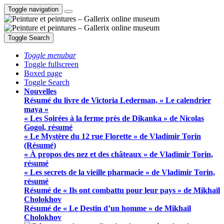
Toggle navigation
Toggle Search
Toggle menubar
Toggle fullscreen
Boxed page
Toggle Search
Nouvelles
Résumé du livre de Victoria Lederman, « Le calendrier
maya »
« Les Soirées à la ferme près de Dikanka » de Nicolas
Gogol, résumé
« Le Mystère du 12 rue Florette » de Vladimir Torin
(Résumé)
« À propos des nez et des châteaux » de Vladimir Torin,
résumé
« Les secrets de la vieille pharmacie » de Vladimir Torin,
résumé
Résumé de « Ils ont combattu pour leur pays » de Mikhaïl
Cholokhov
Résumé de « Le Destin d’un homme » de Mikhaïl
Cholokhov