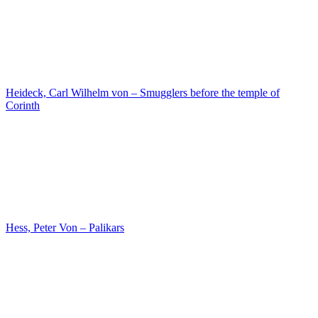
Biermann, Karl Eduard – The Finstermunz Pass in Tirol
Rugendas, Johann – Tropical Vegetation