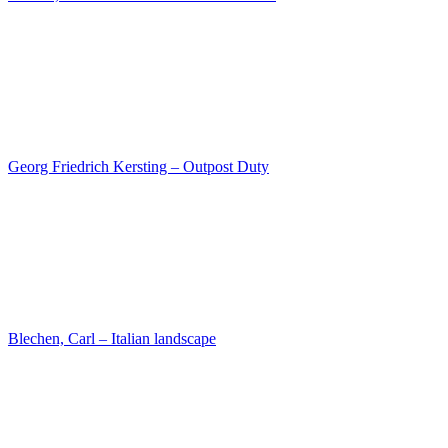
Begas, Karl Joseph – The horticulture director Peter Joseph Lenne
Ebers, Emil – Smugglers