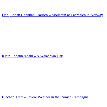
Taubert, Gustav – Family picture in the room, playing chess
Friedrich, Caspar David – Coast of the Sea with Moonlight
Begas, Karl Joseph – Portrait of Frau Gedecke