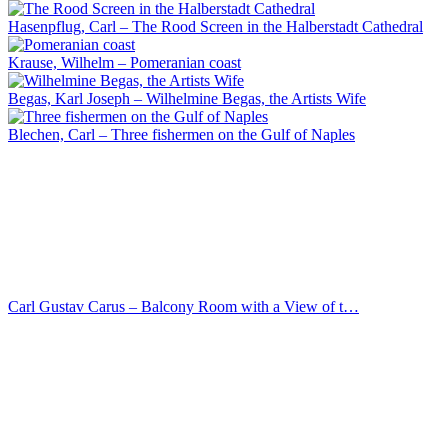
Hasenpflug, Carl – The Rood Screen in the Halberstadt Cathedral
Krause, Wilhelm – Pomeranian coast
Begas, Karl Joseph – Wilhelmine Begas, the Artists Wife
Blechen, Carl – Three fishermen on the Gulf of Naples
Carl Gustav Carus – Balcony Room with a View of t…
Hildebrandt, Theodor – The robber
Blechen, Carl – Boats and lighthouse at Genoa
Oehme, Ernst Ferdinand – Wetterhorn
Blechen, Carl – Sun over the sea
Hübner, Julius – Pauline Charlotte Hubner
Hübner, Julius – Pauline Charlotte Hubner
Georg Friedrich Kersting – Outpost Duty