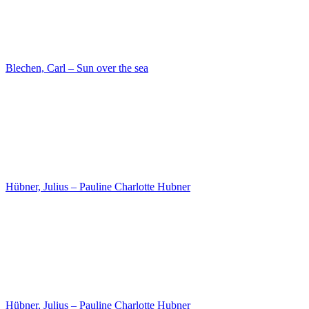
Biermann, Karl Eduard – The Wetterhorn
Gaertner, Eduard – The Studio of the Gropius Brothers
Gaertner, Eduard – Klosterstrasse
Bürkel, Heinrich – Tyrolean fair
Klein, Johann Adam – Animal Tamer Outside the Inn