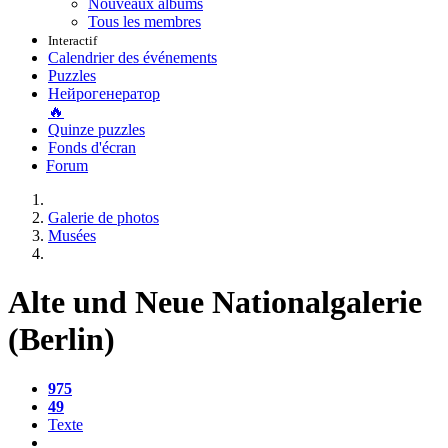
Nouveaux albums
Tous les membres
Interactif
Calendrier des événements
Puzzles
Нейрогенератор
🔥
Quinze puzzles
Fonds d'écran
Forum
Galerie de photos
Musées
Alte und Neue Nationalgalerie
(Berlin)
975
49
Texte