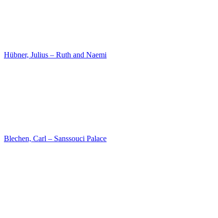
Schlesinger, Jakob – Georg Friedrich Wilhelm Hegel
Eduard Gaertner – Parocialstrasse in Berlin
Preyer, Johann Wilhelm – Garden Bouquet