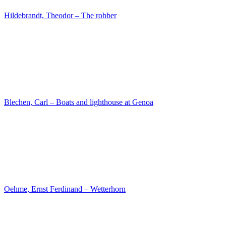
Blechen, Carl – Italian landscape
Dahl, Johan Christian Clausen – Mountain at Laerdalen in Norway
Klein, Johann Adam – A Walachian Cart
Blechen, Carl – Severe Weather in the Roman Campagna
Heideck, Carl Wilhelm von – Smugglers before the temple of
Corinth
Hess, Peter Von – Palikars
Schultz, Johann Karl – Tower of the Milan cathedral
Friedrich, Caspar David – Oak Tree in the Snow
Hippius, Gustave Adolf – Self Portrait with his Family
Hübner, Julius – Ruth and Naemi
Blechen, Carl – Sanssouci Palace
Friedrich, Caspar David – The Riesengebirge