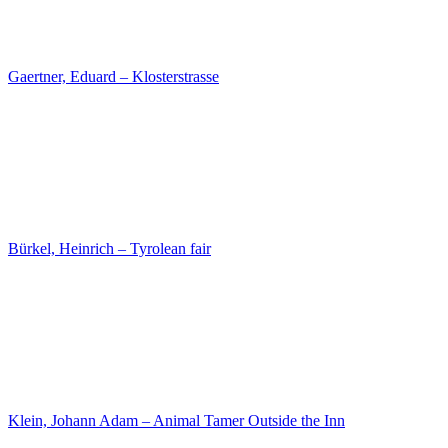
Schulz, Karl Friedrich – North Sea at Cuxhaven
Johann Erdmann Hummel – The Granite Dish in the B…
Carl Blechen – The Interior of the Palm House