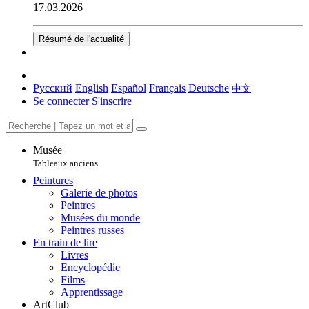
17.03.2026
Résumé de l'actualité
Русский
English
Español
Français
Deutsche
中文
Se connecter
S'inscrire
Musée
Tableaux anciens
Peintures
Galerie de photos
Peintres
Musées du monde
Peintres russes
En train de lire
Livres
Encyclopédie
Films
Apprentissage
ArtClub