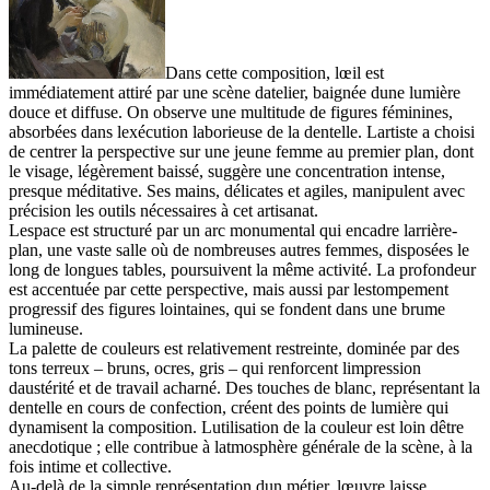
Dans cette composition, lœil est
immédiatement attiré par une scène datelier, baignée dune lumière
douce et diffuse. On observe une multitude de figures féminines,
absorbées dans lexécution laborieuse de la dentelle. Lartiste a choisi
de centrer la perspective sur une jeune femme au premier plan, dont
le visage, légèrement baissé, suggère une concentration intense,
presque méditative. Ses mains, délicates et agiles, manipulent avec
précision les outils nécessaires à cet artisanat.
Lespace est structuré par un arc monumental qui encadre larrière-
plan, une vaste salle où de nombreuses autres femmes, disposées le
long de longues tables, poursuivent la même activité. La profondeur
est accentuée par cette perspective, mais aussi par lestompement
progressif des figures lointaines, qui se fondent dans une brume
lumineuse.
La palette de couleurs est relativement restreinte, dominée par des
tons terreux – bruns, ocres, gris – qui renforcent limpression
daustérité et de travail acharné. Des touches de blanc, représentant la
dentelle en cours de confection, créent des points de lumière qui
dynamisent la composition. Lutilisation de la couleur est loin dêtre
anecdotique ; elle contribue à latmosphère générale de la scène, à la
fois intime et collective.
Au-delà de la simple représentation dun métier, lœuvre laisse