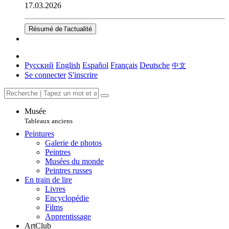
17.03.2026
Résumé de l'actualité
Русский
English
Español
Français
Deutsche
中文
Se connecter
S'inscrire
Musée
Tableaux anciens
Peintures
Galerie de photos
Peintres
Musées du monde
Peintres russes
En train de lire
Livres
Encyclopédie
Films
Apprentissage
ArtClub