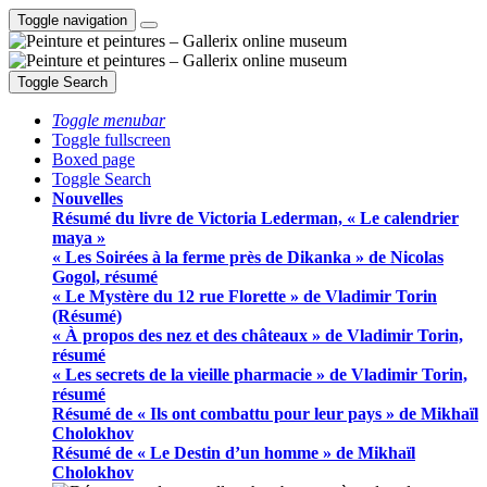
Toggle navigation
Toggle Search
Toggle menubar
Toggle fullscreen
Boxed page
Toggle Search
Nouvelles
Résumé du livre de Victoria Lederman, « Le calendrier
maya »
« Les Soirées à la ferme près de Dikanka » de Nicolas
Gogol, résumé
« Le Mystère du 12 rue Florette » de Vladimir Torin
(Résumé)
« À propos des nez et des châteaux » de Vladimir Torin,
résumé
« Les secrets de la vieille pharmacie » de Vladimir Torin,
résumé
Résumé de « Ils ont combattu pour leur pays » de Mikhaïl
Cholokhov
Résumé de « Le Destin d’un homme » de Mikhaïl
Cholokhov