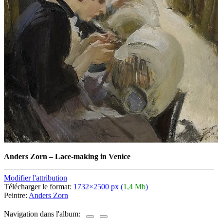
Anders Zorn
–
Lace-making in Venice
Modifier l'attribution
Télécharger le format:
1732×2500 px (
1,4 Mb
)
Peintre:
Anders Zorn
Navigation dans l'album: