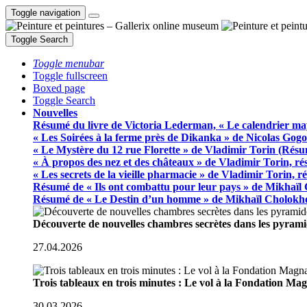
Toggle navigation
Toggle Search
Toggle menubar
Toggle fullscreen
Boxed page
Toggle Search
Nouvelles
Résumé du livre de Victoria Lederman, « Le calendrier ma
« Les Soirées à la ferme près de Dikanka » de Nicolas Gogo
« Le Mystère du 12 rue Florette » de Vladimir Torin (Rés
« À propos des nez et des châteaux » de Vladimir Torin, r
« Les secrets de la vieille pharmacie » de Vladimir Torin, 
Résumé de « Ils ont combattu pour leur pays » de Mikhaïl
Résumé de « Le Destin d’un homme » de Mikhaïl Cholokh
Découverte de nouvelles chambres secrètes dans les pyram
27.04.2026
Trois tableaux en trois minutes : Le vol à la Fondation M
30.03.2026