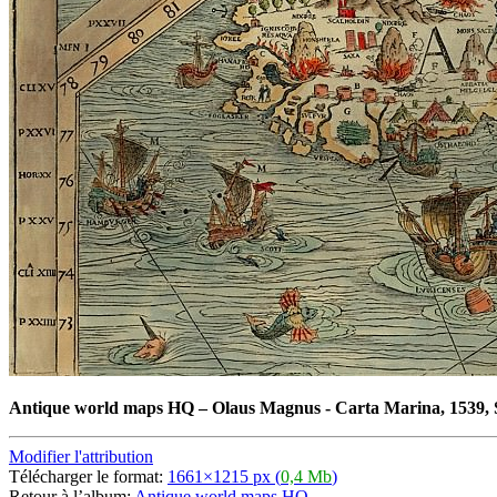
Antique world maps HQ
–
Olaus Magnus - Carta Marina, 1539, S
Modifier l'attribution
Télécharger le format:
1661×1215 px (
0,4 Mb
)
Retour à l’album:
Antique world maps HQ