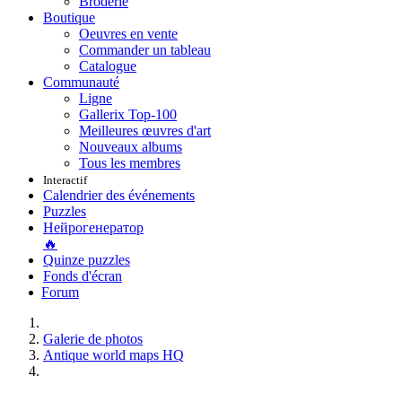
Broderie
Boutique
Oeuvres en vente
Commander un tableau
Catalogue
Communauté
Ligne
Gallerix Top-100
Meilleures œuvres d'art
Nouveaux albums
Tous les membres
Interactif
Calendrier des événements
Puzzles
Нейрогенератор
🔥
Quinze puzzles
Fonds d'écran
Forum
Galerie de photos
Antique world maps HQ