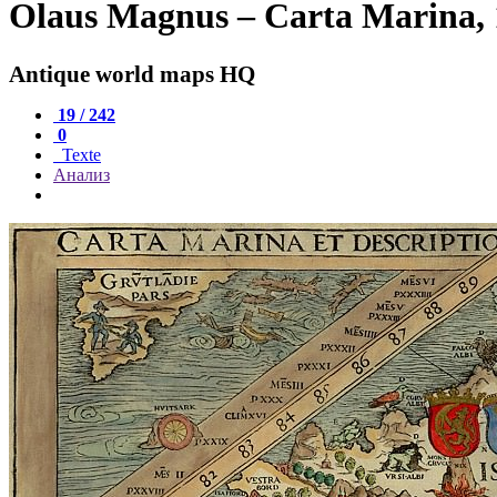
Olaus Magnus – Carta Marina, 1
Antique world maps HQ
19 / 242
0
Texte
Анализ