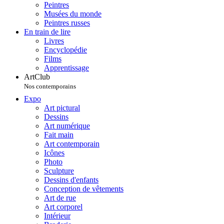
Peintres
Musées du monde
Peintres russes
En train de lire
Livres
Encyclopédie
Films
Apprentissage
ArtClub
Nos contemporains
Expo
Art pictural
Dessins
Art numérique
Fait main
Art contemporain
Icônes
Photo
Sculpture
Dessins d'enfants
Conception de vêtements
Art de rue
Art corporel
Intérieur