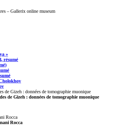
ya »
l, résumé
umé)
ésumé
résumé
 Cholokhov
ov
ides de Gizeh : données de tomographie muonique
agnani Rocca