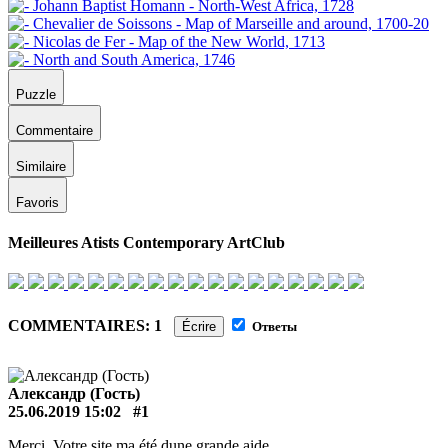
Puzzle
Commentaire
Similaire
Favoris
Meilleures Atists Contemporary ArtClub
COMMENTAIRES: 1
Écrire
Ответы
Александр (Гость)
25.06.2019 15:02
#1
Merci. Votre site ma été dune grande aide.