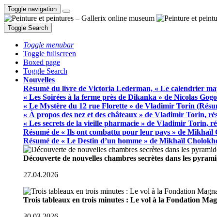
Toggle navigation
Toggle Search
Toggle menubar
Toggle fullscreen
Boxed page
Toggle Search
Nouvelles
Résumé du livre de Victoria Lederman, « Le calendrier ma
« Les Soirées à la ferme près de Dikanka » de Nicolas Gogo
« Le Mystère du 12 rue Florette » de Vladimir Torin (Rés
« À propos des nez et des châteaux » de Vladimir Torin, r
« Les secrets de la vieille pharmacie » de Vladimir Torin, 
Résumé de « Ils ont combattu pour leur pays » de Mikhaïl
Résumé de « Le Destin d’un homme » de Mikhaïl Cholokh
Découverte de nouvelles chambres secrètes dans les pyram
27.04.2026
Trois tableaux en trois minutes : Le vol à la Fondation M
30.03.2026