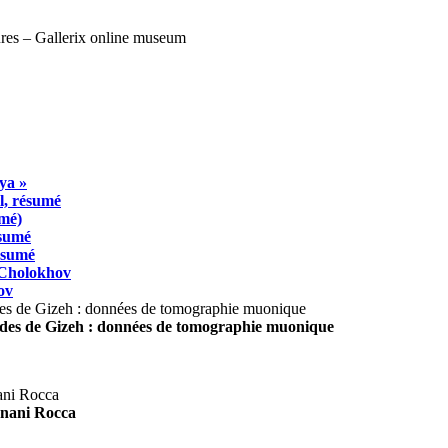
ya »
l, résumé
umé)
ésumé
résumé
 Cholokhov
ov
ides de Gizeh : données de tomographie muonique
agnani Rocca