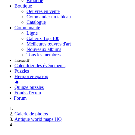
Broderie
Boutique
Oeuvres en vente
Commander un tableau
Catalogue
Communauté
Ligne
Gallerix Top-100
Meilleures œuvres d'art
Nouveaux albums
Tous les membres
Interactif
Calendrier des événements
Puzzles
Нейрогенератор
🔥
Quinze puzzles
Fonds d'écran
Forum
Galerie de photos
Antique world maps HQ