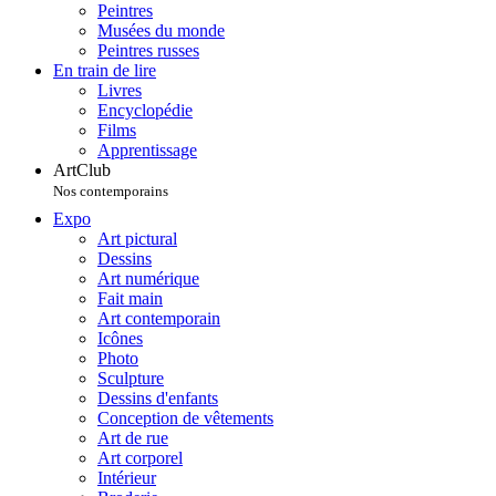
Peintres
Musées du monde
Peintres russes
En train de lire
Livres
Encyclopédie
Films
Apprentissage
ArtClub
Nos contemporains
Expo
Art pictural
Dessins
Art numérique
Fait main
Art contemporain
Icônes
Photo
Sculpture
Dessins d'enfants
Conception de vêtements
Art de rue
Art corporel
Intérieur