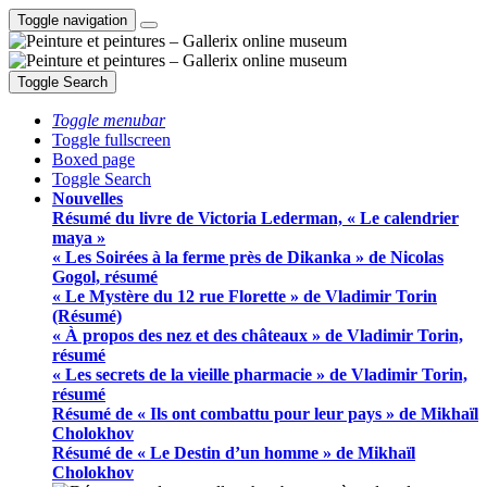
Toggle navigation
Toggle Search
Toggle menubar
Toggle fullscreen
Boxed page
Toggle Search
Nouvelles
Résumé du livre de Victoria Lederman, « Le calendrier
maya »
« Les Soirées à la ferme près de Dikanka » de Nicolas
Gogol, résumé
« Le Mystère du 12 rue Florette » de Vladimir Torin
(Résumé)
« À propos des nez et des châteaux » de Vladimir Torin,
résumé
« Les secrets de la vieille pharmacie » de Vladimir Torin,
résumé
Résumé de « Ils ont combattu pour leur pays » de Mikhaïl
Cholokhov
Résumé de « Le Destin d’un homme » de Mikhaïl
Cholokhov