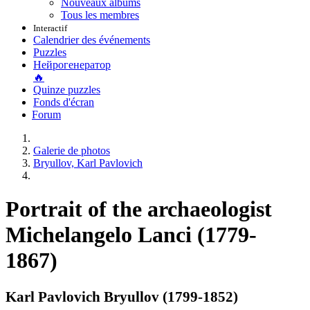
Nouveaux albums
Tous les membres
Interactif
Calendrier des événements
Puzzles
Нейрогенератор
🔥
Quinze puzzles
Fonds d'écran
Forum
Galerie de photos
Bryullov, Karl Pavlovich
Portrait of the archaeologist
Michelangelo Lanci (1779-
1867)
Karl Pavlovich Bryullov (1799-1852)