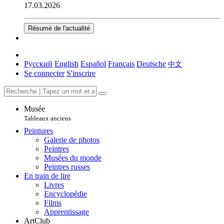
17.03.2026
Résumé de l'actualité
Русский
English
Español
Français
Deutsche
中文
Se connecter
S'inscrire
Musée
Tableaux anciens
Peintures
Galerie de photos
Peintres
Musées du monde
Peintres russes
En train de lire
Livres
Encyclopédie
Films
Apprentissage
ArtClub