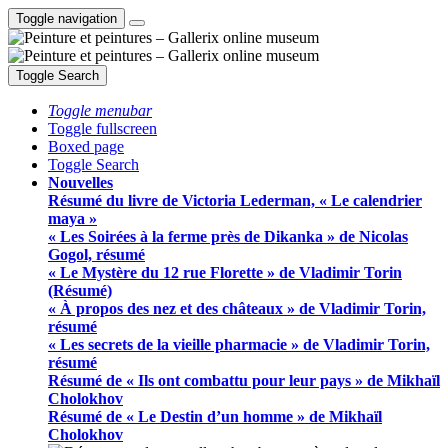
Toggle navigation
Toggle Search
Toggle menubar
Toggle fullscreen
Boxed page
Toggle Search
Nouvelles
Résumé du livre de Victoria Lederman, « Le calendrier
maya »
« Les Soirées à la ferme près de Dikanka » de Nicolas
Gogol, résumé
« Le Mystère du 12 rue Florette » de Vladimir Torin
(Résumé)
« À propos des nez et des châteaux » de Vladimir Torin,
résumé
« Les secrets de la vieille pharmacie » de Vladimir Torin,
résumé
Résumé de « Ils ont combattu pour leur pays » de Mikhaïl
Cholokhov
Résumé de « Le Destin d’un homme » de Mikhaïl
Cholokhov