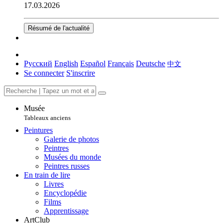
17.03.2026
Résumé de l'actualité
Русский
English
Español
Français
Deutsche
中文
Se connecter
S'inscrire
Musée
Tableaux anciens
Peintures
Galerie de photos
Peintres
Musées du monde
Peintres russes
En train de lire
Livres
Encyclopédie
Films
Apprentissage
ArtClub