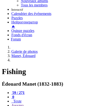
Nouveaux albums
Tous les membres
Interactif
Calendrier des événements
Puzzles
Нейрогенератор
🔥
Quinze puzzles
Fonds d'écran
Forum
Galerie de photos
Manet, Édouard
Fishing
Édouard Manet (1832-1883)
59 / 271
0
Texte
Анализ