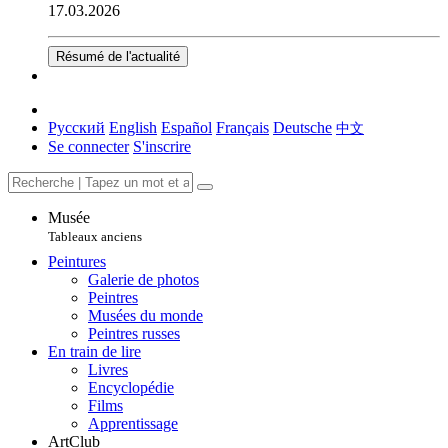
17.03.2026
Résumé de l'actualité
Русский
English
Español
Français
Deutsche
中文
Se connecter
S'inscrire
Musée
Tableaux anciens
Peintures
Galerie de photos
Peintres
Musées du monde
Peintres russes
En train de lire
Livres
Encyclopédie
Films
Apprentissage
ArtClub