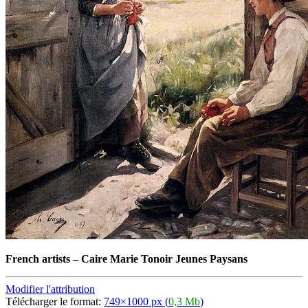
French artists
–
Caire Marie Tonoir Jeunes Paysans
Modifier l'attribution
Télécharger le format:
749×1000 px (
0,3 Mb
)