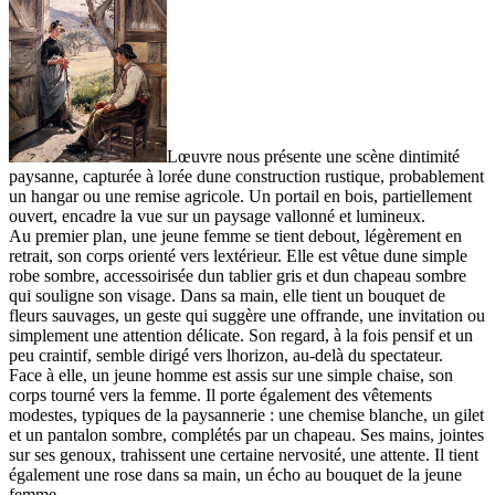
Lœuvre nous présente une scène dintimité
paysanne, capturée à lorée dune construction rustique, probablement
un hangar ou une remise agricole. Un portail en bois, partiellement
ouvert, encadre la vue sur un paysage vallonné et lumineux.
Au premier plan, une jeune femme se tient debout, légèrement en
retrait, son corps orienté vers lextérieur. Elle est vêtue dune simple
robe sombre, accessoirisée dun tablier gris et dun chapeau sombre
qui souligne son visage. Dans sa main, elle tient un bouquet de
fleurs sauvages, un geste qui suggère une offrande, une invitation ou
simplement une attention délicate. Son regard, à la fois pensif et un
peu craintif, semble dirigé vers lhorizon, au-delà du spectateur.
Face à elle, un jeune homme est assis sur une simple chaise, son
corps tourné vers la femme. Il porte également des vêtements
modestes, typiques de la paysannerie : une chemise blanche, un gilet
et un pantalon sombre, complétés par un chapeau. Ses mains, jointes
sur ses genoux, trahissent une certaine nervosité, une attente. Il tient
également une rose dans sa main, un écho au bouquet de la jeune
femme.