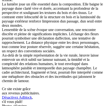
La lumière joue un rôle essentiel dans la composition. Elle baigne le
paysage dune clarté vive et dorée, accentuant la profondeur de la
perspective et soulignant les textures du bois et des tissus. Le
contraste entre lobscurité de la structure en bois et la luminosité du
paysage extérieur renforce limpression dun passage, dun seuil entre
deux mondes.
Lensemble de la scène évoque une conversation, une rencontre
discrète et pleine de significations implicites. Léchange des fleurs
pourrait symboliser une déclaration daffection, une tentative de
rapprochement. La distance physique entre les deux personnages,
tout comme leur posture réservée, suggère une certaine hésitation,
un respect des conventions sociales.
Au-delà de la simple représentation de la vie rurale, lœuvre laisse
entrevoir un récit subtil sur lamour naissant, la timidité et la
complexité des relations humaines, le tout enveloppé dans
latmosphère paisible et intemporelle dun paysage champêtre. Le
cadre architectural, fragmenté et brut, pourrait être interprété comme
une métaphore des obstacles et des incertitudes qui jalonnent le
chemin de lamour.
Ce site existe grâce
aux revenus publicitaires.
Désactivez Adblock
,
s'il vous plaît!
Photos aléatoires