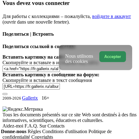
Vous devez vous connecter
Для работы с коллекциями – пожалуйста,
войдите в аккаунт
(ouvrir dans une nouvelle fenetre).
Поделиться | Встроить
Поделиться ссылкой в соцсетях:
Nous utilisons
Accepter
Вставить картинку на сайт:
des cookies
Скопируйте и вставьте в исходный код сайта
Вставить картинку в сообщение на форум:
Скопируйте и вставьте в текст сообщения
Gallerix
16+
2009-2026
Tous les documents présentés sur ce site Web sont destinés à des fins
informatives, scientifiques, éducatives et culturelles.
Aidez-moi
F.A.Q.
Sur
Contacts
Donne-nous
Règles
Conditions d'utilisation
Politique de
confidentialité
Copyrights