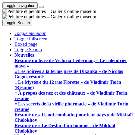
Toggle navigation
Toggle Search
Toggle menubar
Toggle fullscreen
Boxed page
Toggle Search
Nouvelles
Résumé du livre de Victoria Lederman, « Le calendrier
maya »
« Les Soirées à la ferme près de Dikanka » de Nicolas
Gogol, résumé
« Le Mystère du 12 rue Florette » de Vladimir Torin
(Résumé)
« À propos des nez et des châteaux » de Vladimir Torin,
résumé
« Les secrets de la vieille pharmacie » de Vladimir Torin,
résumé
Résumé de « Ils ont combattu pour leur pays » de Mikhaïl
Cholokhov
Résumé de « Le Destin d’un homme » de Mikhaïl
Cholokhov