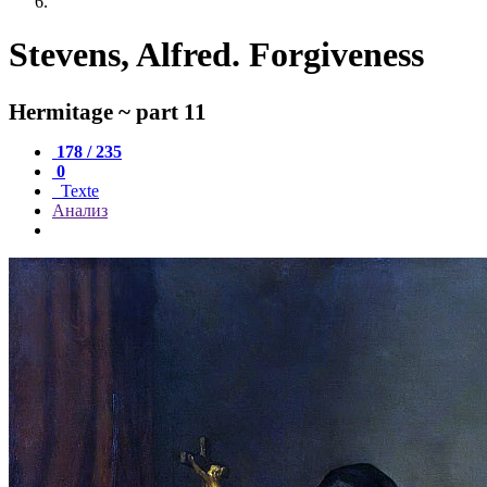
Stevens, Alfred. Forgiveness
Hermitage ~ part 11
178 / 235
0
Texte
Анализ