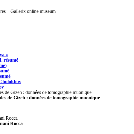
ya »
l, résumé
umé)
ésumé
résumé
 Cholokhov
ov
ides de Gizeh : données de tomographie muonique
agnani Rocca