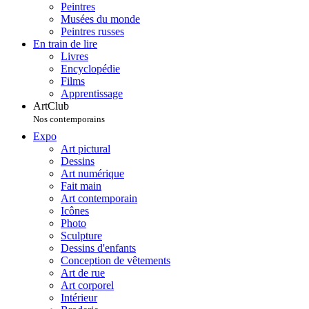
Peintres
Musées du monde
Peintres russes
En train de lire
Livres
Encyclopédie
Films
Apprentissage
ArtClub
Nos contemporains
Expo
Art pictural
Dessins
Art numérique
Fait main
Art contemporain
Icônes
Photo
Sculpture
Dessins d'enfants
Conception de vêtements
Art de rue
Art corporel
Intérieur