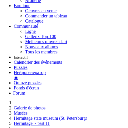
Broderie
Boutique
Oeuvres en vente
Commander un tableau
Catalogue
Communauté
Ligne
Gallerix Top-100
Meilleures œuvres d'art
Nouveaux albums
Tous les membres
Interactif
Calendrier des événements
Puzzles
Нейрогенератор
🔥
Quinze puzzles
Fonds d'écran
Forum
Galerie de photos
Musées
Hermitage state museum (St. Petersburg)
Hermitage ~ part 11