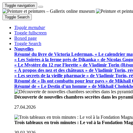
Toggle navigation
Toggle Search
Toggle menubar
Toggle fullscreen
Boxed page
Toggle Search
Nouvelles
Résumé du livre de Victoria Lederman, « Le calendrier ma
« Les Soirées à la ferme près de Dikanka » de Nicolas Gogo
« Le Mystère du 12 rue Florette » de Vladimir Torin (Rés
« À propos des nez et des châteaux » de Vladimir Torin, r
« Les secrets de la vieille pharmacie » de Vladimir Torin, 
Résumé de « Ils ont combattu pour leur pays » de Mikhaïl
Résumé de « Le Destin d’un homme » de Mikhaïl Cholokh
Découverte de nouvelles chambres secrètes dans les pyram
27.04.2026
Trois tableaux en trois minutes : Le vol à la Fondation M
30.03.2026