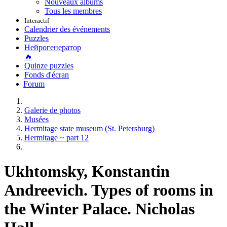
Nouveaux albums
Tous les membres
Interactif
Calendrier des événements
Puzzles
Нейрогенератор
🔥
Quinze puzzles
Fonds d'écran
Forum
Galerie de photos
Musées
Hermitage state museum (St. Petersburg)
Hermitage ~ part 12
Ukhtomsky, Konstantin
Andreevich. Types of rooms in
the Winter Palace. Nicholas