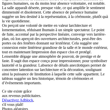
figures humaines, ou du moins leur absence volontaire, est notable.
La salle apparaît déserte, presque vide, ce qui amplifie le sentiment
dimmensité et disolement. Cette absence de présence humaine
suggère un lieu destiné à la représentation, à la cérémonie, plutôt quà
la vie quotidienne.
On perçoit une volonté de mettre en valeur larchitecture et
lornementation, réduisant lhumain à un simple spectateur. Le point
de fuite, accentué par la perspective linéaire, converge vers larrière-
plan, où lon aperçoit des ouvertures architecturales, peut-être des
portes ou des fenêtres donnant sur lextérieur. Cela suggère une
connexion entre lintérieur grandiose de la salle et le monde extérieur,
tout en maintenant limpression dun espace clos et protégé.
Lensemble dégage une atmosphère de pouvoir, de prestige et de
faste. Il sagit dun espace conçu pour impressionner, pour symboliser
lautorité et la grandeur. Labsence de détails anecdotiques permet de
concentrer lattention sur larchitecture et la décoration, soulignant
ainsi la puissance de linstitution à laquelle cette salle appartient. Le
tableau suggère un lieu historique, témoin de cérémonies et
d’événements importants.
Ce site existe grâce
aux revenus publicitaires.
Désactivez Adblock
,
s'il vous plaît!
Photos aléatoires