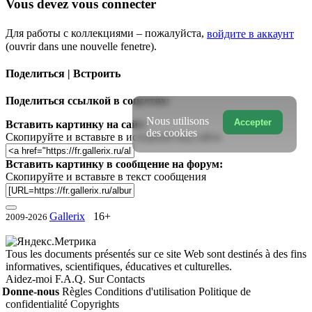
Vous devez vous connecter
Для работы с коллекциями – пожалуйста,
войдите в аккаунт
(ouvrir dans une nouvelle fenetre).
Поделиться | Встроить
Поделиться ссылкой в соцсетях:
Nous utilisons
Accepter
Вставить картинку на сайт:
des cookies
Скопируйте и вставьте в исходный код сайта
Вставить картинку в сообщение на форум:
Скопируйте и вставьте в текст сообщения
Gallerix
16+
2009-2026
Tous les documents présentés sur ce site Web sont destinés à des fins
informatives, scientifiques, éducatives et culturelles.
Aidez-moi
F.A.Q.
Sur
Contacts
Donne-nous
Règles
Conditions d'utilisation
Politique de
confidentialité
Copyrights