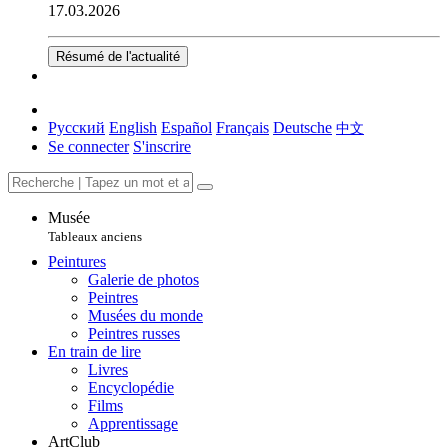
17.03.2026
Résumé de l'actualité
Русский
English
Español
Français
Deutsche
中文
Se connecter
S'inscrire
Musée
Tableaux anciens
Peintures
Galerie de photos
Peintres
Musées du monde
Peintres russes
En train de lire
Livres
Encyclopédie
Films
Apprentissage
ArtClub