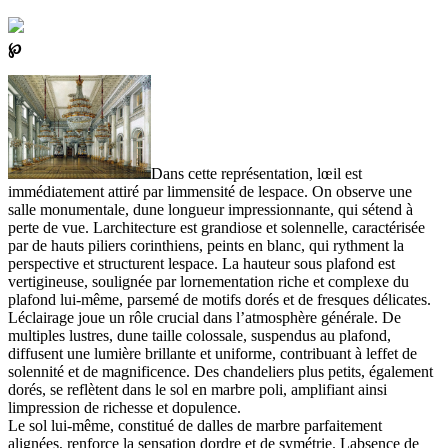
℘
Dans cette représentation, lœil est
immédiatement attiré par limmensité de lespace. On observe une
salle monumentale, dune longueur impressionnante, qui sétend à
perte de vue. Larchitecture est grandiose et solennelle, caractérisée
par de hauts piliers corinthiens, peints en blanc, qui rythment la
perspective et structurent lespace. La hauteur sous plafond est
vertigineuse, soulignée par lornementation riche et complexe du
plafond lui-même, parsemé de motifs dorés et de fresques délicates.
Léclairage joue un rôle crucial dans l’atmosphère générale. De
multiples lustres, dune taille colossale, suspendus au plafond,
diffusent une lumière brillante et uniforme, contribuant à leffet de
solennité et de magnificence. Des chandeliers plus petits, également
dorés, se reflètent dans le sol en marbre poli, amplifiant ainsi
limpression de richesse et dopulence.
Le sol lui-même, constitué de dalles de marbre parfaitement
alignées, renforce la sensation dordre et de symétrie. Labsence de