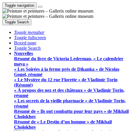
Toggle navigation
Toggle Search
Toggle menubar
Toggle fullscreen
Boxed page
Toggle Search
Nouvelles
Résumé du livre de Victoria Lederman, « Le calendrier
maya »
« Les Soirées à la ferme près de Dikanka » de Nicolas
Gogol, résumé
« Le Mystère du 12 rue Florette » de Vladimir Torin
(Résumé)
« À propos des nez et des châteaux » de Vladimir Torin,
résumé
« Les secrets de la vieille pharmacie » de Vladimir Torin,
résumé
Résumé de « Ils ont combattu pour leur pays » de Mikhaïl
Cholokhov
Résumé de « Le Destin d’un homme » de Mikhaïl
Cholokhov