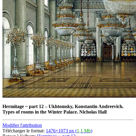
Hermitage ~ part 12
–
Ukhtomsky, Konstantin Andreevich.
Types of rooms in the Winter Palace. Nicholas Hall
Modifier l'attribution
Télécharger le format:
1476×1073 px (
1,1 Mb
)