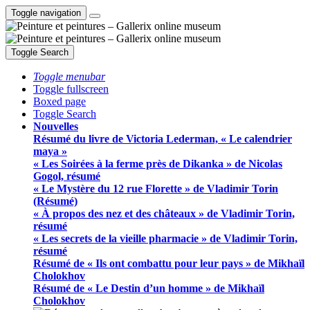
Toggle navigation
Toggle Search
Toggle menubar
Toggle fullscreen
Boxed page
Toggle Search
Nouvelles
Résumé du livre de Victoria Lederman, « Le calendrier
maya »
« Les Soirées à la ferme près de Dikanka » de Nicolas
Gogol, résumé
« Le Mystère du 12 rue Florette » de Vladimir Torin
(Résumé)
« À propos des nez et des châteaux » de Vladimir Torin,
résumé
« Les secrets de la vieille pharmacie » de Vladimir Torin,
résumé
Résumé de « Ils ont combattu pour leur pays » de Mikhaïl
Cholokhov
Résumé de « Le Destin d’un homme » de Mikhaïl
Cholokhov