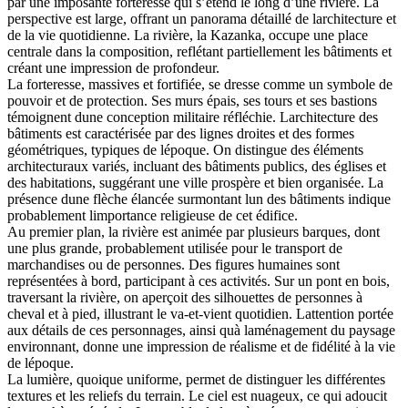
par une imposante forteresse qui s’étend le long d’une rivière. La
perspective est large, offrant un panorama détaillé de larchitecture et
de la vie quotidienne. La rivière, la Kazanka, occupe une place
centrale dans la composition, reflétant partiellement les bâtiments et
créant une impression de profondeur.
La forteresse, massives et fortifiée, se dresse comme un symbole de
pouvoir et de protection. Ses murs épais, ses tours et ses bastions
témoignent dune conception militaire réfléchie. Larchitecture des
bâtiments est caractérisée par des lignes droites et des formes
géométriques, typiques de lépoque. On distingue des éléments
architecturaux variés, incluant des bâtiments publics, des églises et
des habitations, suggérant une ville prospère et bien organisée. La
présence dune flèche élancée surmontant lun des bâtiments indique
probablement limportance religieuse de cet édifice.
Au premier plan, la rivière est animée par plusieurs barques, dont
une plus grande, probablement utilisée pour le transport de
marchandises ou de personnes. Des figures humaines sont
représentées à bord, participant à ces activités. Sur un pont en bois,
traversant la rivière, on aperçoit des silhouettes de personnes à
cheval et à pied, illustrant le va-et-vient quotidien. Lattention portée
aux détails de ces personnages, ainsi quà laménagement du paysage
environnant, donne une impression de réalisme et de fidélité à la vie
de lépoque.
La lumière, quoique uniforme, permet de distinguer les différentes
textures et les reliefs du terrain. Le ciel est nuageux, ce qui adoucit