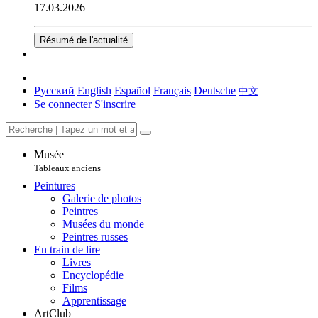
17.03.2026
Résumé de l'actualité
Русский
English
Español
Français
Deutsche
中文
Se connecter
S'inscrire
Musée
Tableaux anciens
Peintures
Galerie de photos
Peintres
Musées du monde
Peintres russes
En train de lire
Livres
Encyclopédie
Films
Apprentissage
ArtClub