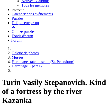
Nouveaux albums
Tous les membres
Interactif
Calendrier des événements
Puzzles
Нейрогенератор
🔥
Quinze puzzles
Fonds d'écran
Forum
Galerie de photos
Musées
Hermitage state museum (St. Petersburg)
Hermitage ~ part 12
Turin Vasily Stepanovich. Kind
of a fortress by the river
Kazanka