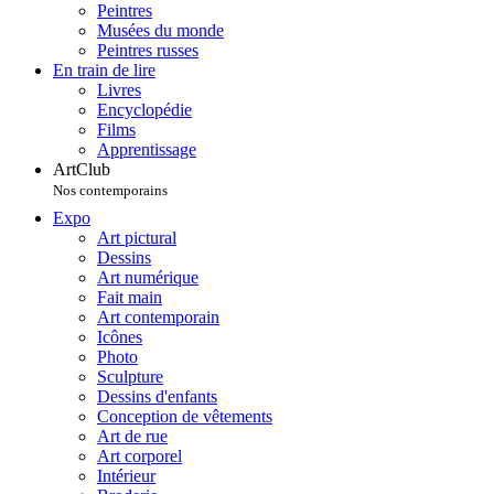
Peintres
Musées du monde
Peintres russes
En train de lire
Livres
Encyclopédie
Films
Apprentissage
ArtClub
Nos contemporains
Expo
Art pictural
Dessins
Art numérique
Fait main
Art contemporain
Icônes
Photo
Sculpture
Dessins d'enfants
Conception de vêtements
Art de rue
Art corporel
Intérieur