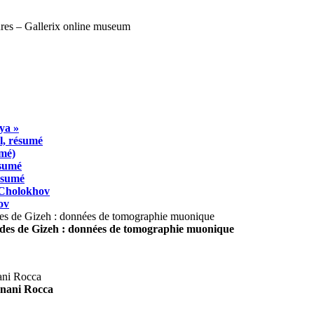
ya »
l, résumé
umé)
ésumé
résumé
 Cholokhov
ov
ides de Gizeh : données de tomographie muonique
agnani Rocca