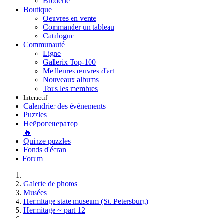
Broderie
Boutique
Oeuvres en vente
Commander un tableau
Catalogue
Communauté
Ligne
Gallerix Top-100
Meilleures œuvres d'art
Nouveaux albums
Tous les membres
Interactif
Calendrier des événements
Puzzles
Нейрогенератор
🔥
Quinze puzzles
Fonds d'écran
Forum
Galerie de photos
Musées
Hermitage state museum (St. Petersburg)
Hermitage ~ part 12