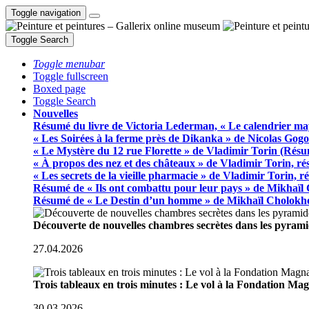
Toggle navigation
Toggle Search
Toggle menubar
Toggle fullscreen
Boxed page
Toggle Search
Nouvelles
Résumé du livre de Victoria Lederman, « Le calendrier ma
« Les Soirées à la ferme près de Dikanka » de Nicolas Gogo
« Le Mystère du 12 rue Florette » de Vladimir Torin (Rés
« À propos des nez et des châteaux » de Vladimir Torin, r
« Les secrets de la vieille pharmacie » de Vladimir Torin, 
Résumé de « Ils ont combattu pour leur pays » de Mikhaïl
Résumé de « Le Destin d’un homme » de Mikhaïl Cholokh
Découverte de nouvelles chambres secrètes dans les pyram
27.04.2026
Trois tableaux en trois minutes : Le vol à la Fondation M
30.03.2026