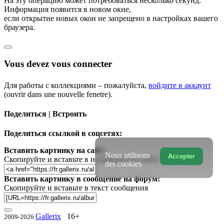
На эту операцию может потребоваться несколько секунд.
Информация появится в новом окне,
если открытие новых окон не запрещено в настройках вашего
браузера.
Vous devez vous connecter
Для работы с коллекциями – пожалуйста,
войдите в аккаунт
(ouvrir dans une nouvelle fenetre).
Поделиться | Встроить
Поделиться ссылкой в соцсетях:
Вставить картинку на сайт:
Nous utilisons
Accepter
Скопируйте и вставьте в исходный код сайта
des cookies
Вставить картинку в сообщение на форум:
Скопируйте и вставьте в текст сообщения
Gallerix
16+
2009-2026