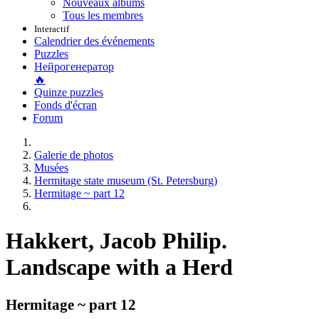
Nouveaux albums
Tous les membres
Interactif
Calendrier des événements
Puzzles
Нейрогенератор
🔥
Quinze puzzles
Fonds d'écran
Forum
Galerie de photos
Musées
Hermitage state museum (St. Petersburg)
Hermitage ~ part 12
Hakkert, Jacob Philip.
Landscape with a Herd
Hermitage ~ part 12