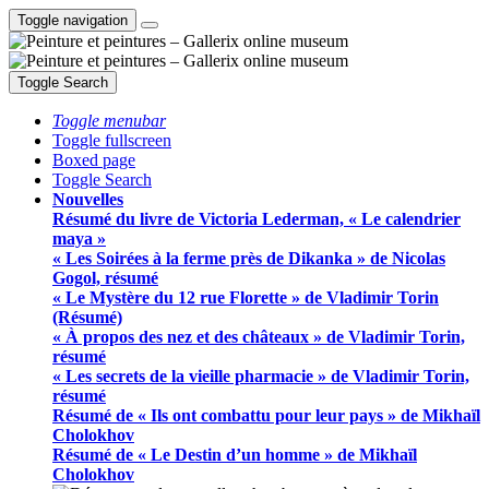
Toggle navigation
Toggle Search
Toggle menubar
Toggle fullscreen
Boxed page
Toggle Search
Nouvelles
Résumé du livre de Victoria Lederman, « Le calendrier
maya »
« Les Soirées à la ferme près de Dikanka » de Nicolas
Gogol, résumé
« Le Mystère du 12 rue Florette » de Vladimir Torin
(Résumé)
« À propos des nez et des châteaux » de Vladimir Torin,
résumé
« Les secrets de la vieille pharmacie » de Vladimir Torin,
résumé
Résumé de « Ils ont combattu pour leur pays » de Mikhaïl
Cholokhov
Résumé de « Le Destin d’un homme » de Mikhaïl
Cholokhov