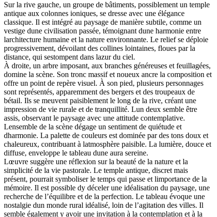
Sur la rive gauche, un groupe de bâtiments, possiblement un temple
antique aux colonnes ioniques, se dresse avec une élégance
classique. Il est intégré au paysage de manière subtile, comme un
vestige dune civilisation passée, témoignant dune harmonie entre
larchitecture humaine et la nature environnante. Le relief se déploie
progressivement, dévoilant des collines lointaines, floues par la
distance, qui sestompent dans lazur du ciel.
À droite, un arbre imposant, aux branches généreuses et feuillagées,
domine la scène. Son tronc massif et noueux ancre la composition et
offre un point de repère visuel. À son pied, plusieurs personnages
sont représentés, apparemment des bergers et des troupeaux de
bétail. Ils se meuvent paisiblement le long de la rive, créant une
impression de vie rurale et de tranquillité. Lun deux semble être
assis, observant le paysage avec une attitude contemplative.
Lensemble de la scène dégage un sentiment de quiétude et
dharmonie. La palette de couleurs est dominée par des tons doux et
chaleureux, contribuant à latmosphère paisible. La lumière, douce et
diffuse, enveloppe le tableau dune aura sereine.
Lœuvre suggère une réflexion sur la beauté de la nature et la
simplicité de la vie pastorale. Le temple antique, discret mais
présent, pourrait symboliser le temps qui passe et limportance de la
mémoire. Il est possible dy déceler une idéalisation du paysage, une
recherche de l’équilibre et de la perfection. Le tableau évoque une
nostalgie dun monde rural idéalisé, loin de l’agitation des villes. Il
semble également y avoir une invitation à la contemplation et à la