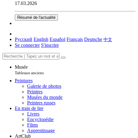
17.03.2026
Résumé de l'actualité
Русский
English
Español
Français
Deutsche
中文
Se connecter
S'inscrire
Musée
Tableaux anciens
Peintures
Galerie de photos
Peintres
Musées du monde
Peintres russes
En train de lire
Livres
Encyclopédie
Films
Apprentissage
ArtClub