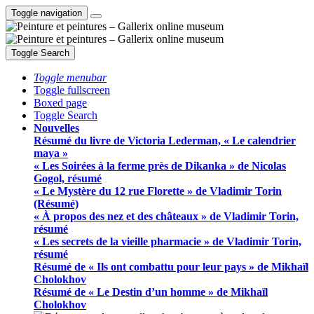
Toggle navigation
Toggle Search
Toggle menubar
Toggle fullscreen
Boxed page
Toggle Search
Nouvelles
Résumé du livre de Victoria Lederman, « Le calendrier
maya »
« Les Soirées à la ferme près de Dikanka » de Nicolas
Gogol, résumé
« Le Mystère du 12 rue Florette » de Vladimir Torin
(Résumé)
« À propos des nez et des châteaux » de Vladimir Torin,
résumé
« Les secrets de la vieille pharmacie » de Vladimir Torin,
résumé
Résumé de « Ils ont combattu pour leur pays » de Mikhaïl
Cholokhov
Résumé de « Le Destin d’un homme » de Mikhaïl
Cholokhov