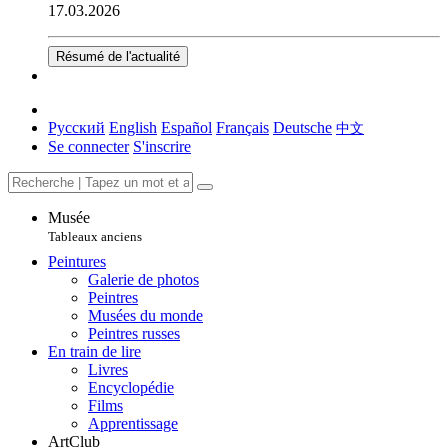
17.03.2026
Résumé de l'actualité
Русский
English
Español
Français
Deutsche
中文
Se connecter
S'inscrire
Musée
Tableaux anciens
Peintures
Galerie de photos
Peintres
Musées du monde
Peintres russes
En train de lire
Livres
Encyclopédie
Films
Apprentissage
ArtClub