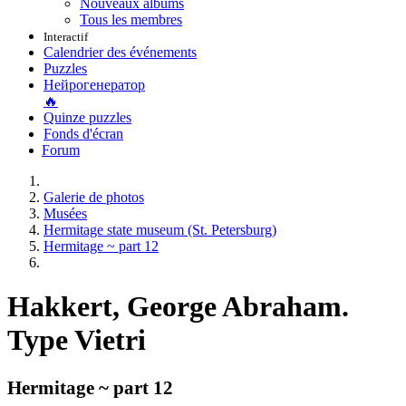
Nouveaux albums
Tous les membres
Interactif
Calendrier des événements
Puzzles
Нейрогенератор
🔥
Quinze puzzles
Fonds d'écran
Forum
Galerie de photos
Musées
Hermitage state museum (St. Petersburg)
Hermitage ~ part 12
Hakkert, George Abraham.
Type Vietri
Hermitage ~ part 12