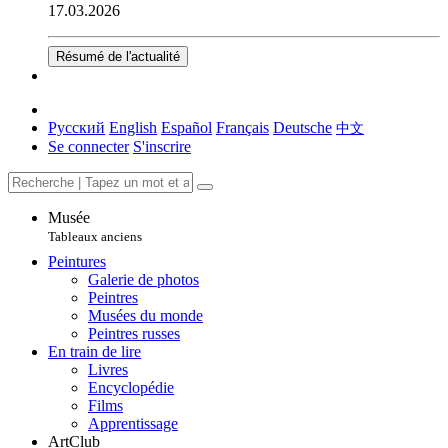
17.03.2026
Résumé de l'actualité
Русский
English
Español
Français
Deutsche
中文
Se connecter
S'inscrire
Musée
Tableaux anciens
Peintures
Galerie de photos
Peintres
Musées du monde
Peintres russes
En train de lire
Livres
Encyclopédie
Films
Apprentissage
ArtClub