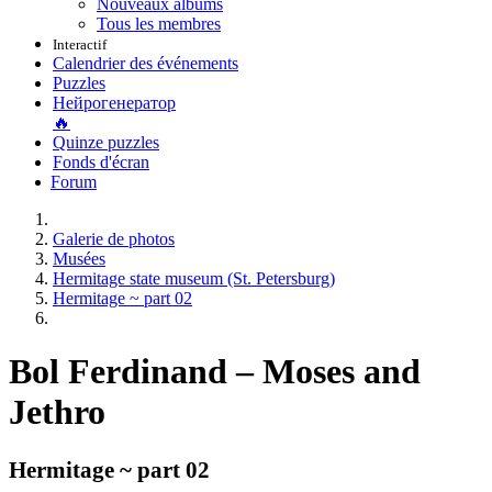
Nouveaux albums
Tous les membres
Interactif
Calendrier des événements
Puzzles
Нейрогенератор
🔥
Quinze puzzles
Fonds d'écran
Forum
Galerie de photos
Musées
Hermitage state museum (St. Petersburg)
Hermitage ~ part 02
Bol Ferdinand – Moses and
Jethro
Hermitage ~ part 02