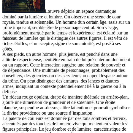
Lœuvre déploie un espace dramatique
dominé par la lumière et lombre. On observe une scène de cour
royale, tendue et solennelle. Un homme dun certain âge, assis sur un
trône imposant, semble être le personnage central. Son visage,
profondément marqué par le temps et lexpérience, est éclairé par un
faisceau de lumière qui le distingue des autres figures. Il est vêtu de
riches étoffes, et un sceptre, signe de son autorité, est posé à ses
côtés.
À ses pieds, un autre homme, plus jeune, est penché dans une
attitude respectueuse, peut-être en train de lui présenter un document
ou un rapport. Cette interaction suggère une relation de pouvoir et
de dépendance. Une multitude de personnages, probablement des
conseillers, des guerriers ou des serviteurs, occupent lespace autour
du trône. On peut distinguer des armures, des lances et dautres
armes, indiquant un contexte potentiellement lié à la guerre ou à la
défense.
Un rideau rouge opulent, drapé de manière théâtrale en arrière-plan,
ajoute une dimension de grandeur et de solennité. Une étoile
blanche, suspendue au-dessus, attire lattention et pourrait symboliser
la divine providence ou une source d’inspiration.
La palette de couleurs est dominée par des tons sombres et terreux,
accentués par des touches de lumière vive qui mettent en valeur les
figures principales. Le jeu dombre et de lumière, caractéristique de