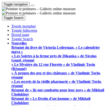
Toggle navigation
Toggle Search
Toggle menubar
Toggle fullscreen
Boxed page
Toggle Search
Nouvelles
Résumé du livre de Victoria Lederman, « Le calendrier
maya »
« Les Soirées à la ferme près de Dikanka » de Nicolas
Gogol, résumé
« Le Mystère du 12 rue Florette » de Vladimir Torin
(Résumé)
« À propos des nez et des châteaux » de Vladimir Torin,
résumé
« Les secrets de la vieille pharmacie » de Vladimir Torin,
résumé
Résumé de « Ils ont combattu pour leur pays » de Mikhaïl
Cholokhov
Résumé de « Le Destin d’un homme » de Mikhaïl
Cholokhov