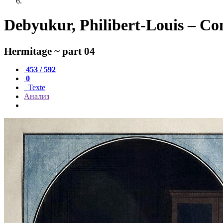
Debyukur, Philibert-Louis – C
Hermitage ~ part 04
453 / 592
0
Texte
Анализ