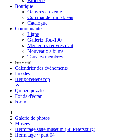
Broderie
Boutique
Oeuvres en vente
Commander un tableau
Catalogue
Communauté
Ligne
Gallerix Top-100
Meilleures œuvres d'art
Nouveaux albums
Tous les membres
Interactif
Calendrier des événements
Puzzles
Нейрогенератор
🔥
Quinze puzzles
Fonds d'écran
Forum
Galerie de photos
Musées
Hermitage state museum (St. Petersburg)
Hermitage ~ part 04