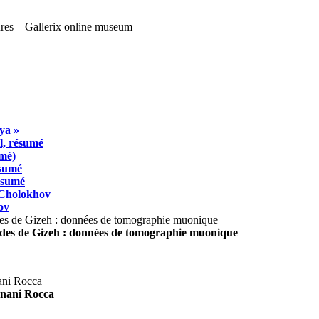
ya »
l, résumé
umé)
ésumé
résumé
 Cholokhov
ov
ides de Gizeh : données de tomographie muonique
agnani Rocca