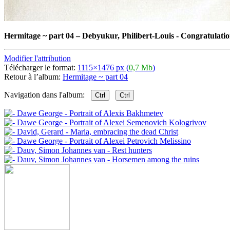
Hermitage ~ part 04
–
Debyukur, Philibert-Louis - Congratulat
Modifier l'attribution
Télécharger le format:
1115×1476 px (
0,7 Mb
)
Retour à l’album:
Hermitage ~ part 04
Navigation dans l'album:
Ctrl
Ctrl