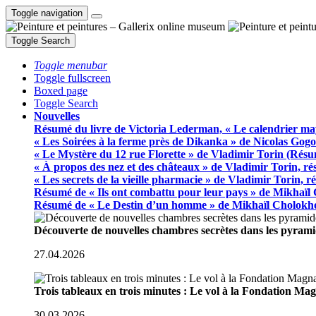
Toggle navigation
Toggle Search
Toggle menubar
Toggle fullscreen
Boxed page
Toggle Search
Nouvelles
Résumé du livre de Victoria Lederman, « Le calendrier ma
« Les Soirées à la ferme près de Dikanka » de Nicolas Gogo
« Le Mystère du 12 rue Florette » de Vladimir Torin (Rés
« À propos des nez et des châteaux » de Vladimir Torin, r
« Les secrets de la vieille pharmacie » de Vladimir Torin, 
Résumé de « Ils ont combattu pour leur pays » de Mikhaïl
Résumé de « Le Destin d’un homme » de Mikhaïl Cholokh
Découverte de nouvelles chambres secrètes dans les pyram
27.04.2026
Trois tableaux en trois minutes : Le vol à la Fondation M
30.03.2026