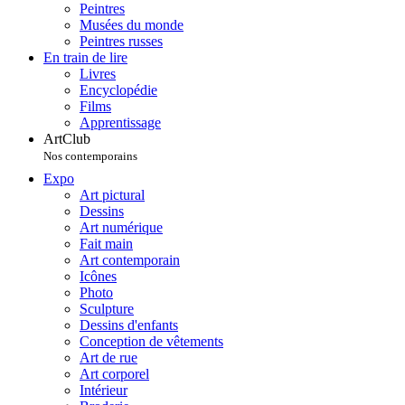
Peintres
Musées du monde
Peintres russes
En train de lire
Livres
Encyclopédie
Films
Apprentissage
ArtClub
Nos contemporains
Expo
Art pictural
Dessins
Art numérique
Fait main
Art contemporain
Icônes
Photo
Sculpture
Dessins d'enfants
Conception de vêtements
Art de rue
Art corporel
Intérieur