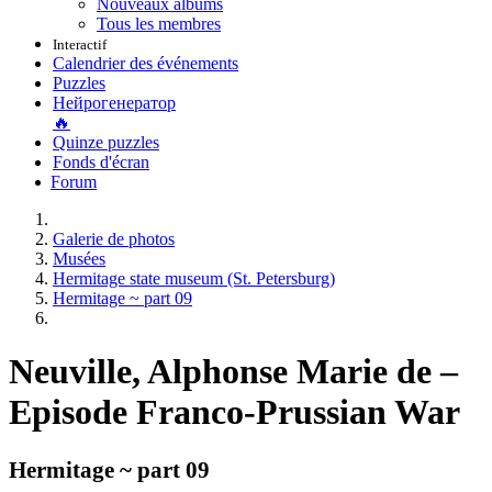
Nouveaux albums
Tous les membres
Interactif
Calendrier des événements
Puzzles
Нейрогенератор
🔥
Quinze puzzles
Fonds d'écran
Forum
Galerie de photos
Musées
Hermitage state museum (St. Petersburg)
Hermitage ~ part 09
Neuville, Alphonse Marie de –
Episode Franco-Prussian War
Hermitage ~ part 09