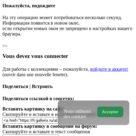
Пожалуйста, подождите
На эту операцию может потребоваться несколько секунд.
Информация появится в новом окне,
если открытие новых окон не запрещено в настройках вашего
браузера.
Vous devez vous connecter
Для работы с коллекциями – пожалуйста,
войдите в аккаунт
(ouvrir dans une nouvelle fenetre).
Поделиться | Встроить
Поделиться ссылкой в соцсетях:
Вставить картинку на сайт:
Nous utilisons
Accepter
Скопируйте и вставьте в исходный код сайта
des cookies
Вставить картинку в сообщение на форум:
Скопируйте и вставьте в текст сообщения