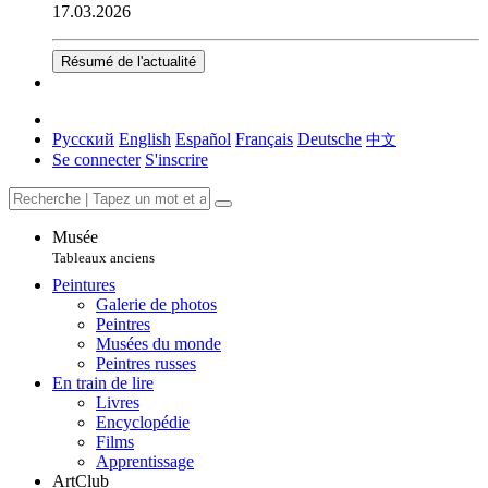
17.03.2026
Résumé de l'actualité
Русский
English
Español
Français
Deutsche
中文
Se connecter
S'inscrire
Musée
Tableaux anciens
Peintures
Galerie de photos
Peintres
Musées du monde
Peintres russes
En train de lire
Livres
Encyclopédie
Films
Apprentissage
ArtClub