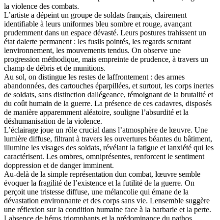
la violence des combats.
L’artiste a dépeint un groupe de soldats français, clairement
identifiable à leurs uniformes bleu sombre et rouge, avançant
prudemment dans un espace dévasté. Leurs postures trahissent un
état dalerte permanent : les fusils pointés, les regards scrutant
lenvironnement, les mouvements tendus. On observe une
progression méthodique, mais empreinte de prudence, à travers un
champ de débris et de munitions.
Au sol, on distingue les restes de laffrontement : des armes
abandonnées, des cartouches éparpillées, et surtout, les corps inertes
de soldats, sans distinction dallégeance, témoignant de la brutalité et
du coût humain de la guerre. La présence de ces cadavres, disposés
de manière apparemment aléatoire, souligne l’absurdité et la
déshumanisation de la violence.
L’éclairage joue un rôle crucial dans l’atmosphère de lœuvre. Une
lumière diffuse, filtrant à travers les ouvertures béantes du bâtiment,
illumine les visages des soldats, révélant la fatigue et lanxiété qui les
caractérisent. Les ombres, omniprésentes, renforcent le sentiment
doppression et de danger imminent.
Au-delà de la simple représentation dun combat, lœuvre semble
évoquer la fragilité de l’existence et la futilité de la guerre. On
perçoit une tristesse diffuse, une mélancolie qui émane de la
dévastation environnante et des corps sans vie. Lensemble suggère
une réflexion sur la condition humaine face à la barbarie et la perte.
Labsence de héros triomphants et la prédominance du pathos