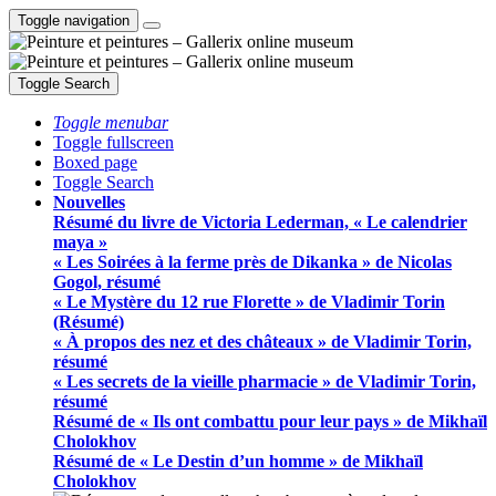
Toggle navigation
Toggle Search
Toggle menubar
Toggle fullscreen
Boxed page
Toggle Search
Nouvelles
Résumé du livre de Victoria Lederman, « Le calendrier
maya »
« Les Soirées à la ferme près de Dikanka » de Nicolas
Gogol, résumé
« Le Mystère du 12 rue Florette » de Vladimir Torin
(Résumé)
« À propos des nez et des châteaux » de Vladimir Torin,
résumé
« Les secrets de la vieille pharmacie » de Vladimir Torin,
résumé
Résumé de « Ils ont combattu pour leur pays » de Mikhaïl
Cholokhov
Résumé de « Le Destin d’un homme » de Mikhaïl
Cholokhov