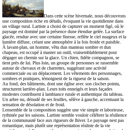
Dans cette scène hivernale, nous découvrons
une composition riche en détails, évoquant la vie quotidienne dans
un village rural. Lartiste a choisi de capturer un moment figé, où le
paysage est dominé par la présence dune étendue gelée. La surface
glacée, rendue avec une certaine finesse, reflète le ciel nuageux et la
lumière diffuse, créant une atmosphère à la fois froide et paisible.
À lavant-plan, un homme, vêtu dun manteau sombre et dun
chapeau, est occupé à manier un outil, vraisemblablement pour
dégager un chemin sur la glace. Un chien, fidèle compagnon, se
tient près de lui. Plus loin, un groupe de personnes se rassemble
autour de chevaux et de charrettes, suggérant une activité
commerciale ou un déplacement. Les vêtements des personnages,
sombres et pratiques, témoignent de la rigueur de la saison.
Au fond, des bâtiments, dont une église avec son clocher pointu,
structurent larrière-plan. Leurs toits enneigés et leurs façades
modestes contribuent à lambiance rurale et authentique du tableau.
Un arbre nu, dénudé de ses feuilles, sélève à gauche, accentuant la
sensation de désolation et de froid.
Lensemble de la composition suggère une vie simple et laborieuse,
rythmée par les saisons. Lartiste semble vouloir célébrer la résilience
de la communauté face aux rigueurs de lhiver. Le paysage nest pas
romantique, mais plutôt une représentation réaliste de la vie