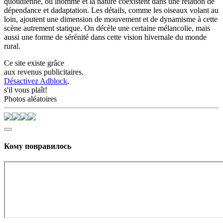
quotidienne, où lhomme et la nature coexistent dans une relation de
dépendance et dadaptation. Les détails, comme les oiseaux volant au
loin, ajoutent une dimension de mouvement et de dynamisme à cette
scène autrement statique. On décèle une certaine mélancolie, mais
aussi une forme de sérénité dans cette vision hivernale du monde
rural.
Ce site existe grâce
aux revenus publicitaires.
Désactivez Adblock
,
s'il vous plaît!
Photos aléatoires
Кому понравилось