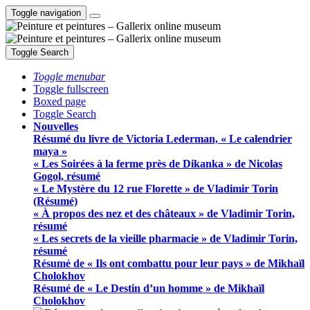
Toggle navigation
Toggle Search
Toggle menubar
Toggle fullscreen
Boxed page
Toggle Search
Nouvelles
Résumé du livre de Victoria Lederman, « Le calendrier
maya »
« Les Soirées à la ferme près de Dikanka » de Nicolas
Gogol, résumé
« Le Mystère du 12 rue Florette » de Vladimir Torin
(Résumé)
« À propos des nez et des châteaux » de Vladimir Torin,
résumé
« Les secrets de la vieille pharmacie » de Vladimir Torin,
résumé
Résumé de « Ils ont combattu pour leur pays » de Mikhaïl
Cholokhov
Résumé de « Le Destin d’un homme » de Mikhaïl
Cholokhov