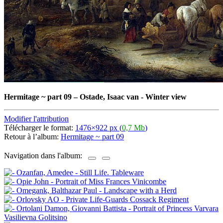
Hermitage ~ part 09
–
Ostade, Isaac van - Winter view
Modifier l'attribution
Télécharger le format:
1476×922 px (
0,7 Mb
)
Retour à l’album:
Hermitage ~ part 09
Navigation dans l'album: