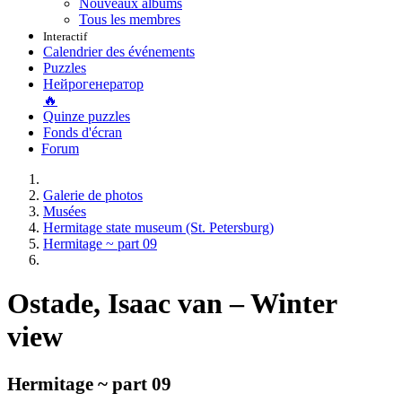
Nouveaux albums
Tous les membres
Interactif
Calendrier des événements
Puzzles
Нейрогенератор
🔥
Quinze puzzles
Fonds d'écran
Forum
Galerie de photos
Musées
Hermitage state museum (St. Petersburg)
Hermitage ~ part 09
Ostade, Isaac van – Winter
view
Hermitage ~ part 09