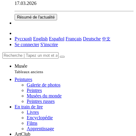
17.03.2026
Résumé de l'actualité
Русский
English
Español
Français
Deutsche
中文
Se connecter
S'inscrire
Musée
Tableaux anciens
Peintures
Galerie de photos
Peintres
Musées du monde
Peintres russes
En train de lire
Livres
Encyclopédie
Films
Apprentissage
ArtClub