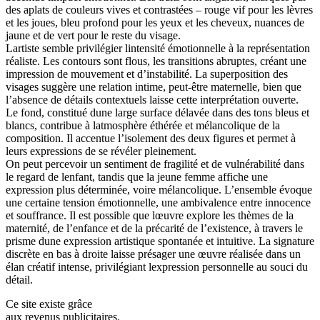
des aplats de couleurs vives et contrastées – rouge vif pour les lèvres
et les joues, bleu profond pour les yeux et les cheveux, nuances de
jaune et de vert pour le reste du visage.
Lartiste semble privilégier lintensité émotionnelle à la représentation
réaliste. Les contours sont flous, les transitions abruptes, créant une
impression de mouvement et d’instabilité. La superposition des
visages suggère une relation intime, peut-être maternelle, bien que
l’absence de détails contextuels laisse cette interprétation ouverte.
Le fond, constitué dune large surface délavée dans des tons bleus et
blancs, contribue à latmosphère éthérée et mélancolique de la
composition. Il accentue l’isolement des deux figures et permet à
leurs expressions de se révéler pleinement.
On peut percevoir un sentiment de fragilité et de vulnérabilité dans
le regard de lenfant, tandis que la jeune femme affiche une
expression plus déterminée, voire mélancolique. L’ensemble évoque
une certaine tension émotionnelle, une ambivalence entre innocence
et souffrance. Il est possible que lœuvre explore les thèmes de la
maternité, de l’enfance et de la précarité de l’existence, à travers le
prisme dune expression artistique spontanée et intuitive. La signature
discrète en bas à droite laisse présager une œuvre réalisée dans un
élan créatif intense, privilégiant lexpression personnelle au souci du
détail.
Ce site existe grâce
aux revenus publicitaires.