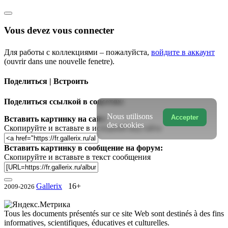
Vous devez vous connecter
Для работы с коллекциями – пожалуйста,
войдите в аккаунт
(ouvrir dans une nouvelle fenetre).
Поделиться | Встроить
Поделиться ссылкой в соцсетях:
Nous utilisons
Accepter
Вставить картинку на сайт:
des cookies
Скопируйте и вставьте в исходный код сайта
Вставить картинку в сообщение на форум:
Скопируйте и вставьте в текст сообщения
Gallerix
16+
2009-2026
Tous les documents présentés sur ce site Web sont destinés à des fins
informatives, scientifiques, éducatives et culturelles.