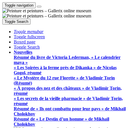
Toggle navigation
Toggle Search
Toggle menubar
Toggle fullscreen
Boxed page
Toggle Search
Nouvelles
Résumé du livre de Victoria Lederman, « Le calendrier
maya »
« Les Soirées à la ferme près de Dikanka » de Nicolas
Gogol, résumé
« Le Mystère du 12 rue Florette » de Vladimir Torin
(Résumé)
« À propos des nez et des châteaux » de Vladimir Torin,
résumé
« Les secrets de la vieille pharmacie » de Vladimir Torin,
résumé
Résumé de « Ils ont combattu pour leur pays » de Mikhaïl
Cholokhov
Résumé de « Le Destin d’un homme » de Mikhaïl
Cholokhov