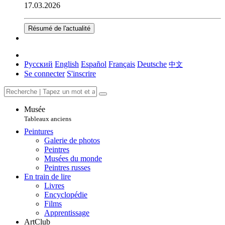
17.03.2026
Résumé de l'actualité
Русский
English
Español
Français
Deutsche
中文
Se connecter
S'inscrire
Musée
Tableaux anciens
Peintures
Galerie de photos
Peintres
Musées du monde
Peintres russes
En train de lire
Livres
Encyclopédie
Films
Apprentissage
ArtClub