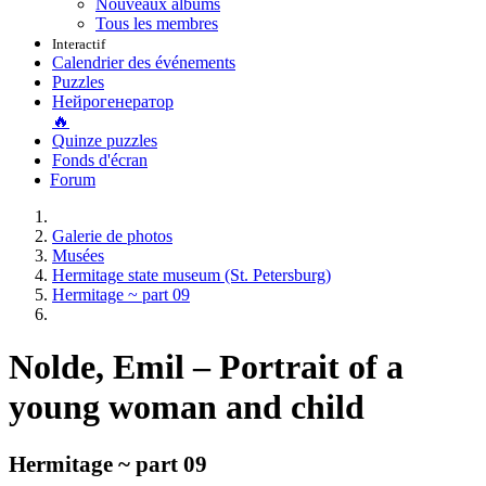
Nouveaux albums
Tous les membres
Interactif
Calendrier des événements
Puzzles
Нейрогенератор
🔥
Quinze puzzles
Fonds d'écran
Forum
Galerie de photos
Musées
Hermitage state museum (St. Petersburg)
Hermitage ~ part 09
Nolde, Emil – Portrait of a
young woman and child
Hermitage ~ part 09