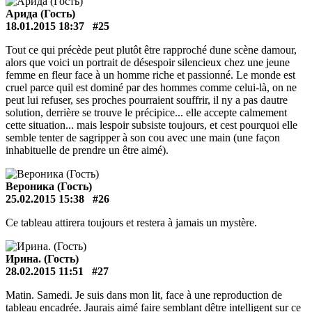
Арида (Гость)
18.01.2015 18:37
#25
Tout ce qui précède peut plutôt être rapproché dune scène damour,
alors que voici un portrait de désespoir silencieux chez une jeune
femme en fleur face à un homme riche et passionné. Le monde est
cruel parce quil est dominé par des hommes comme celui-là, on ne
peut lui refuser, ses proches pourraient souffrir, il ny a pas dautre
solution, derrière se trouve le précipice... elle accepte calmement
cette situation... mais lespoir subsiste toujours, et cest pourquoi elle
semble tenter de sagripper à son cou avec une main (une façon
inhabituelle de prendre un être aimé).
Вероника (Гость)
25.02.2015 15:38
#26
Ce tableau attirera toujours et restera à jamais un mystère.
Ирина. (Гость)
28.02.2015 11:51
#27
Matin. Samedi. Je suis dans mon lit, face à une reproduction de
tableau encadrée. Jaurais aimé faire semblant dêtre intelligent sur ce