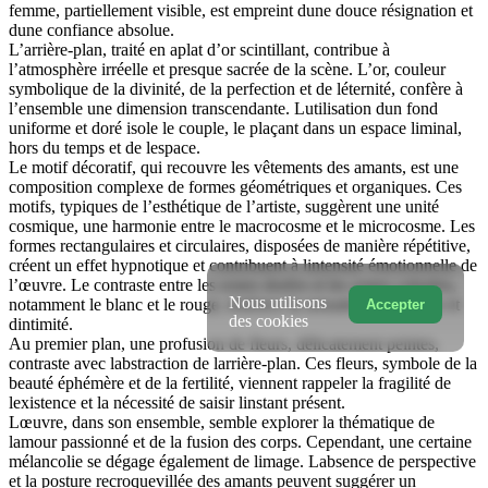
femme, partiellement visible, est empreint dune douce résignation et
dune confiance absolue.
L’arrière-plan, traité en aplat d’or scintillant, contribue à
l’atmosphère irréelle et presque sacrée de la scène. L’or, couleur
symbolique de la divinité, de la perfection et de léternité, confère à
l’ensemble une dimension transcendante. Lutilisation dun fond
uniforme et doré isole le couple, le plaçant dans un espace liminal,
hors du temps et de lespace.
Le motif décoratif, qui recouvre les vêtements des amants, est une
composition complexe de formes géométriques et organiques. Ces
motifs, typiques de l’esthétique de l’artiste, suggèrent une unité
cosmique, une harmonie entre le macrocosme et le microcosme. Les
formes rectangulaires et circulaires, disposées de manière répétitive,
créent un effet hypnotique et contribuent à lintensité émotionnelle de
l’œuvre. Le contraste entre les zones dorées et les zones colorées,
Nous utilisons
notamment le blanc et le rouge, renforce la sensation de chaleur et
Accepter
des cookies
dintimité.
Au premier plan, une profusion de fleurs, délicatement peintes,
contraste avec labstraction de larrière-plan. Ces fleurs, symbole de la
beauté éphémère et de la fertilité, viennent rappeler la fragilité de
lexistence et la nécessité de saisir linstant présent.
Lœuvre, dans son ensemble, semble explorer la thématique de
lamour passionné et de la fusion des corps. Cependant, une certaine
mélancolie se dégage également de limage. Labsence de perspective
et la posture recroquevillée des amants peuvent suggérer un