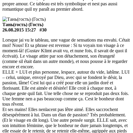
propre amour. Ce tableau est très symbolique et nest pas aussi
romantique quil ny paraît au premier abord.
Тань(гость) (Гость)
26.08.2015 15:27
#30
Lorsque jai vu le tableau, une vague de sensations ma envahi. Cétait
moi! Nous! Et sa phrase est revenue : Si tu voyais ton visage à ce
moment-là! (Gustav Klimt avait vu, et nune fois, il savait de quoi il
écrivait). Le visage attire par son détachement, son étrangeté
(comme sil était dans un autre monde), et nous pousse à le regarder
encore et encore.
ELLE + LUI et plus personne, lespace, autour du vide, labîme. LUI
– celui, unique, envoyé par Dieu, avec qui se fondent le désir, la
passion, lâme! Cest lui qui a créé pour elle un jardin doré et
florissant. Elle est aimée et désirée! Elle croit à chaque mot, à
chaque geste quil fait. Une telle chose ne se reproduit pas deux fois.
Une femme nen a pas beaucoup comme ça. Cest le bonheur dont
tous rêvent.
Et ses mains! Elles nenlacent pas lêtre aimé. Elles saccrochent
désespérément à lui. Dans un élan de passion? Très probablement.
(Et le visage en dit long). Une autre pensée surgit. ELLE sait, avec
son intuition féminine, que le bonheur ne dure jamais longtemps, et
elle essaie de le retenir, de se retenir elle-même, agrippée aux pieds