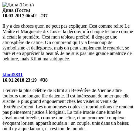
Дина (Гость)
10.03.2017 06:42
#37
Il y a des choses quon ne peut pas expliquer. Cest comme relire Le
Maître et Marguerite dix fois et la découvrir à chaque lecture comme
si cétait la première. Cest mon tableau préféré, il dégage une
atmosphère de calme. On comprend quil y a beaucoup de
symbolisme et dallégories, mais on peut simplement le regarder, se
taire et en apprécier la beauté. Je ne suis pas une grande amatrice de
peinture, mais Klimt ma subjuguée.
klimt5831
16.01.2018 23:19
#38
Lœuvre la plus célèbre de Klimt au Belvédère de Vienne attire
toujours une longue file dattente. Il est intéressant de noter que elle
suscite le plus grand engouement chez les visiteurs venus de
lExtrême-Orient. Les nombreuses copies et reproductions ne rendent
pas pleinement justice à loriginal. La toile irradie dune lumière
absolument irréelle, comme une icône, et un ornement complexe,
évoquant lorient, apparaît soudain : un couple, unis dans un baiser,
où il ny a que lamour, et cest tout le monde.