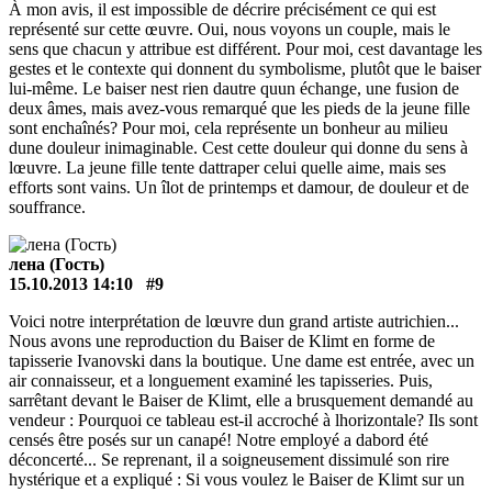
À mon avis, il est impossible de décrire précisément ce qui est
représenté sur cette œuvre. Oui, nous voyons un couple, mais le
sens que chacun y attribue est différent. Pour moi, cest davantage les
gestes et le contexte qui donnent du symbolisme, plutôt que le baiser
lui-même. Le baiser nest rien dautre quun échange, une fusion de
deux âmes, mais avez-vous remarqué que les pieds de la jeune fille
sont enchaînés? Pour moi, cela représente un bonheur au milieu
dune douleur inimaginable. Cest cette douleur qui donne du sens à
lœuvre. La jeune fille tente dattraper celui quelle aime, mais ses
efforts sont vains. Un îlot de printemps et damour, de douleur et de
souffrance.
лена (Гость)
15.10.2013 14:10
#9
Voici notre interprétation de lœuvre dun grand artiste autrichien...
Nous avons une reproduction du Baiser de Klimt en forme de
tapisserie Ivanovski dans la boutique. Une dame est entrée, avec un
air connaisseur, et a longuement examiné les tapisseries. Puis,
sarrêtant devant le Baiser de Klimt, elle a brusquement demandé au
vendeur : Pourquoi ce tableau est-il accroché à lhorizontale? Ils sont
censés être posés sur un canapé! Notre employé a dabord été
déconcerté... Se reprenant, il a soigneusement dissimulé son rire
hystérique et a expliqué : Si vous voulez le Baiser de Klimt sur un