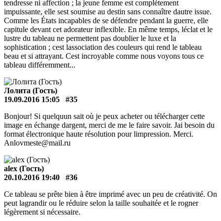
tendresse ni affection ; la jeune femme est complètement
impuissante, elle sest soumise au destin sans connaître dautre issue.
Comme les États incapables de se défendre pendant la guerre, elle
capitule devant cet adorateur inflexible. En même temps, léclat et le
lustre du tableau ne permettent pas doublier le luxe et la
sophistication ; cest lassociation des couleurs qui rend le tableau
beau et si attrayant. Cest incroyable comme nous voyons tous ce
tableau différemment...
Лолита (Гость)
19.09.2016 15:05
#35
Bonjour! Si quelquun sait où je peux acheter ou télécharger cette
image en échange dargent, merci de me le faire savoir. Jai besoin du
format électronique haute résolution pour limpression. Merci.
Anlovmeste@mail.ru
alex (Гость)
20.10.2016 19:40
#36
Ce tableau se prête bien à être imprimé avec un peu de créativité. On
peut lagrandir ou le réduire selon la taille souhaitée et le rogner
légèrement si nécessaire.