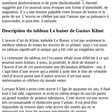
sentiment denfermement et de perte dindividualité. L’éternité
suggérée par l’or pourrait aussi évoquer une forme d’immobilité, de
stagnation. Il y a une tension palpable entre lextase de lunion et la
perte de soi. L’œuvre ne célèbre pas tant l’amour que sa puissance à
transcender, et peut-être, à anéantir.
Description du tableau Le baiser de Gustav Klimt
L’œuvre d’art de Klimt, intitulée Le Baiser, n’est pas seulement le
meilleur tableau de toutes les œuvres de ce peintre, mais c’est aussi
un tableau significatif et unique qui a été créé au vingtième siècle.
Le centenaire du tableau est l’occasion idéale pour réfléchir à ce qui
pourrait nous donner, à nous, la postérité, le droit de donner à
l’œuvre d’art de cet anniversaire une déclaration définitive : oui, il
s’agit bien d’une œuvre qui a mérité à juste titre le titre de véritable
chef-d’œuvre parmi tant d’autres œuvres d’art tout aussi
intéressantes et célèbres du monde entier.
Lorsque Klimt a peint cette œuvre à l’âge de quarante-six ans, il était
tout à fait mûr, vigoureux et avait en même temps du succès parmi
un grand nombre de peintres talentueux. Cette œuvre est une œuvre
très reconnaissable et distinctive pour l’artiste. Il est peut-être
impossible de trouver dans cette œuvre des motifs qui ne se
retrouvent pas dans les œuvres précédentes du peintre.