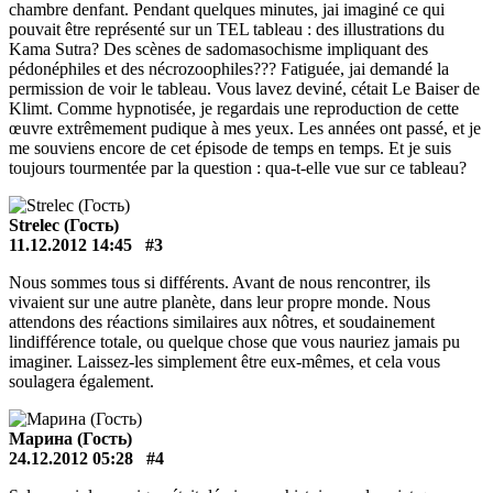
chambre denfant. Pendant quelques minutes, jai imaginé ce qui
pouvait être représenté sur un TEL tableau : des illustrations du
Kama Sutra? Des scènes de sadomasochisme impliquant des
pédonéphiles et des nécrozoophiles??? Fatiguée, jai demandé la
permission de voir le tableau. Vous lavez deviné, cétait Le Baiser de
Klimt. Comme hypnotisée, je regardais une reproduction de cette
œuvre extrêmement pudique à mes yeux. Les années ont passé, et je
me souviens encore de cet épisode de temps en temps. Et je suis
toujours tourmentée par la question : qua-t-elle vue sur ce tableau?
Strelec (Гость)
11.12.2012 14:45
#3
Nous sommes tous si différents. Avant de nous rencontrer, ils
vivaient sur une autre planète, dans leur propre monde. Nous
attendons des réactions similaires aux nôtres, et soudainement
lindifférence totale, ou quelque chose que vous nauriez jamais pu
imaginer. Laissez-les simplement être eux-mêmes, et cela vous
soulagera également.
Марина (Гость)
24.12.2012 05:28
#4