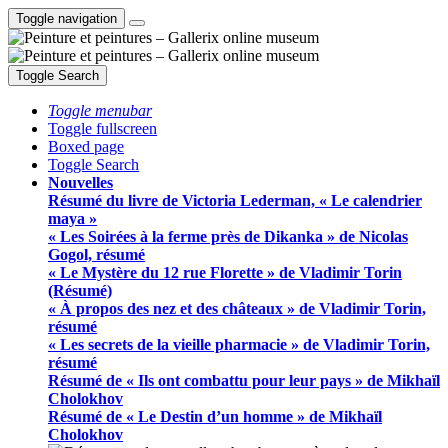
Toggle navigation
Toggle Search
Toggle menubar
Toggle fullscreen
Boxed page
Toggle Search
Nouvelles
Résumé du livre de Victoria Lederman, « Le calendrier
maya »
« Les Soirées à la ferme près de Dikanka » de Nicolas
Gogol, résumé
« Le Mystère du 12 rue Florette » de Vladimir Torin
(Résumé)
« À propos des nez et des châteaux » de Vladimir Torin,
résumé
« Les secrets de la vieille pharmacie » de Vladimir Torin,
résumé
Résumé de « Ils ont combattu pour leur pays » de Mikhaïl
Cholokhov
Résumé de « Le Destin d’un homme » de Mikhaïl
Cholokhov