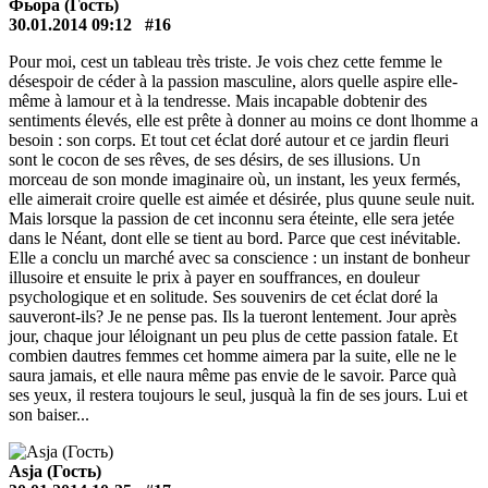
Фьора (Гость)
30.01.2014 09:12
#16
Pour moi, cest un tableau très triste. Je vois chez cette femme le
désespoir de céder à la passion masculine, alors quelle aspire elle-
même à lamour et à la tendresse. Mais incapable dobtenir des
sentiments élevés, elle est prête à donner au moins ce dont lhomme a
besoin : son corps. Et tout cet éclat doré autour et ce jardin fleuri
sont le cocon de ses rêves, de ses désirs, de ses illusions. Un
morceau de son monde imaginaire où, un instant, les yeux fermés,
elle aimerait croire quelle est aimée et désirée, plus quune seule nuit.
Mais lorsque la passion de cet inconnu sera éteinte, elle sera jetée
dans le Néant, dont elle se tient au bord. Parce que cest inévitable.
Elle a conclu un marché avec sa conscience : un instant de bonheur
illusoire et ensuite le prix à payer en souffrances, en douleur
psychologique et en solitude. Ses souvenirs de cet éclat doré la
sauveront-ils? Je ne pense pas. Ils la tueront lentement. Jour après
jour, chaque jour léloignant un peu plus de cette passion fatale. Et
combien dautres femmes cet homme aimera par la suite, elle ne le
saura jamais, et elle naura même pas envie de le savoir. Parce quà
ses yeux, il restera toujours le seul, jusquà la fin de ses jours. Lui et
son baiser...
Asja (Гость)