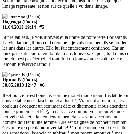
Selon moi, la consigne était décrire une histoire sur le sujet que
limage représente, et non sur ce quelle a vu dans limage.
Надежда (Гость)
11.04.2013 19:14
#5
Sur le tableau, je vois lunivers et la limite de notre terre florissante.
La vie, lamour, lhomme, la femme – je vois comment ils se fondent
les uns dans les autres. Elle lui fait entièrement confiance. Car un
faux pas et ils pourraient tomber dans lunivers. Et puis, tout dans ce
monde nest pas éternel, et tout finit un jour – que ce soit la vie ou
lamour. Préservez lamour!
Ирина Р. (Гость)
30.05.2013 12:47
#6
Il est noir, elle est blanche, comme moi et mon amour. Léclat de lor
dans le tableau est fascinant et attirant!!! Vraiment amoureux, les
couleurs évoquent un sentiment dété et dharmonie (nous attendons
tous le printemps et lété), la naissance dun nouvel amour et dune
nouvelle vie, et il la tient tendrement dans ses bras, comme un
homme doit tenir une femme. Elle est baignée de bonheur féminin.
Cest un exemple damour véritable!!! Tout le monde veut ressentir
ces sensations. Jassocie ce tableau à mon propre amour et à mes