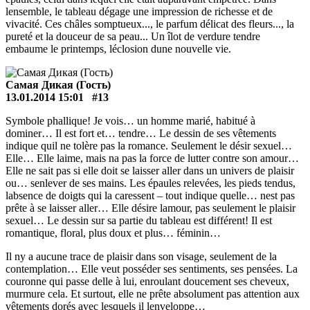
lensemble, le tableau dégage une impression de richesse et de
vivacité. Ces châles somptueux..., le parfum délicat des fleurs..., la
pureté et la douceur de sa peau... Un îlot de verdure tendre
embaume le printemps, léclosion dune nouvelle vie.
Самая Дикая (Гость)
13.01.2014 15:01
#13
Symbole phallique! Je vois… un homme marié, habitué à
dominer… Il est fort et… tendre… Le dessin de ses vêtements
indique quil ne tolère pas la romance. Seulement le désir sexuel…
Elle… Elle laime, mais na pas la force de lutter contre son amour…
Elle ne sait pas si elle doit se laisser aller dans un univers de plaisir
ou… senlever de ses mains. Les épaules relevées, les pieds tendus,
labsence de doigts qui la caressent – tout indique quelle… nest pas
prête à se laisser aller… Elle désire lamour, pas seulement le plaisir
sexuel… Le dessin sur sa partie du tableau est différent! Il est
romantique, floral, plus doux et plus… féminin…
Il ny a aucune trace de plaisir dans son visage, seulement de la
contemplation… Elle veut posséder ses sentiments, ses pensées. La
couronne qui passe delle à lui, enroulant doucement ses cheveux,
murmure cela. Et surtout, elle ne prête absolument pas attention aux
vêtements dorés avec lesquels il lenveloppe…