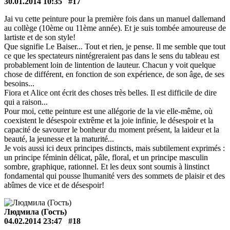
30.01.2014 10:35
#17
Jai vu cette peinture pour la première fois dans un manuel dallemand
au collège (10ème ou 11ème année). Et je suis tombée amoureuse de
lartiste et de son style!
Que signifie Le Baiser... Tout et rien, je pense. Il me semble que tout
ce que les spectateurs nintégreraient pas dans le sens du tableau est
probablement loin de lintention de lauteur. Chacun y voit quelque
chose de différent, en fonction de son expérience, de son âge, de ses
besoins...
Fiora et Alice ont écrit des choses très belles. Il est difficile de dire
qui a raison...
Pour moi, cette peinture est une allégorie de la vie elle-même, où
coexistent le désespoir extrême et la joie infinie, le désespoir et la
capacité de savourer le bonheur du moment présent, la laideur et la
beauté, la jeunesse et la maturité...
Je vois aussi ici deux principes distincts, mais subtilement exprimés :
un principe féminin délicat, pâle, floral, et un principe masculin
sombre, graphique, rationnel. Et les deux sont soumis à linstinct
fondamental qui pousse lhumanité vers des sommets de plaisir et des
abîmes de vice et de désespoir!
Людмила (Гость)
04.02.2014 23:47
#18