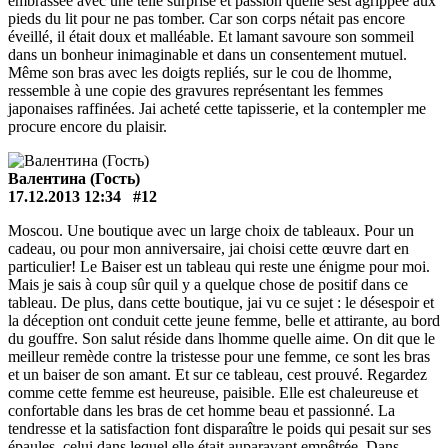
embrassée avec une telle surprise et passion quelle sest agrippée aux
pieds du lit pour ne pas tomber. Car son corps nétait pas encore
éveillé, il était doux et malléable. Et lamant savoure son sommeil
dans un bonheur inimaginable et dans un consentement mutuel.
Même son bras avec les doigts repliés, sur le cou de lhomme,
ressemble à une copie des gravures représentant les femmes
japonaises raffinées. Jai acheté cette tapisserie, et la contempler me
procure encore du plaisir.
Валентина (Гость)
17.12.2013 12:34
#12
Moscou. Une boutique avec un large choix de tableaux. Pour un
cadeau, ou pour mon anniversaire, jai choisi cette œuvre dart en
particulier! Le Baiser est un tableau qui reste une énigme pour moi.
Mais je sais à coup sûr quil y a quelque chose de positif dans ce
tableau. De plus, dans cette boutique, jai vu ce sujet : le désespoir et
la déception ont conduit cette jeune femme, belle et attirante, au bord
du gouffre. Son salut réside dans lhomme quelle aime. On dit que le
meilleur remède contre la tristesse pour une femme, ce sont les bras
et un baiser de son amant. Et sur ce tableau, cest prouvé. Regardez
comme cette femme est heureuse, paisible. Elle est chaleureuse et
confortable dans les bras de cet homme beau et passionné. La
tendresse et la satisfaction font disparaître le poids qui pesait sur ses
épaules, celui dans lequel elle était auparavant empêtrée. Dans