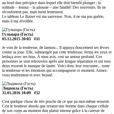
au bord dun précipice dans lequel elle doit bientôt plonger : la
solitude – lennui – la jalousie – une fatalité! Des souvenirs. Ils ne
réconfortent pas, mais tuent lentement.
Le tableau Le Baiser est ma sauveuse. Non, il ne ma pas guérie,
mais il ma réveillée.
Гульнара (Гость)
05.12.2015 20:03
#31
Je vois de la tendresse, de lamour... Il appuya doucement ses lèvres
contre sa joue. Elle, submergée par cette tendresse, ferma les yeux et
lenlaça avec ses bras. À mon avis, cest un amour profond. Ces
personnes se sont retrouvées après une longue séparation et ont tous
deux ressenti le manque de lautre. Voici donc leur rencontre... toute
la tendresse et les émotions qui accompagnent ce moment. Aimez-
vous tendrement et avec beauté.
Людмила (Гость)
31.01.2016 18:09
#32
Cest quelque chose de très proche de ce que jai moi-même ressenti.
Cest le bonheur absolu que ressent une femme dans chaque cellule
de son corps au moment dun plaisir intense grâce à la caresse de