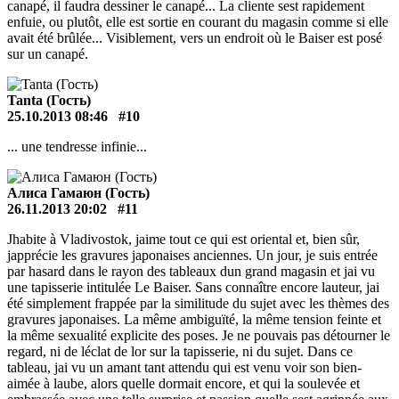
canapé, il faudra dessiner le canapé... La cliente sest rapidement
enfuie, ou plutôt, elle est sortie en courant du magasin comme si elle
avait été brûlée... Visiblement, vers un endroit où le Baiser est posé
sur un canapé.
Tanta (Гость)
25.10.2013 08:46
#10
... une tendresse infinie...
Алиса Гамаюн (Гость)
26.11.2013 20:02
#11
Jhabite à Vladivostok, jaime tout ce qui est oriental et, bien sûr,
japprécie les gravures japonaises anciennes. Un jour, je suis entrée
par hasard dans le rayon des tableaux dun grand magasin et jai vu
une tapisserie intitulée Le Baiser. Sans connaître encore lauteur, jai
été simplement frappée par la similitude du sujet avec les thèmes des
gravures japonaises. La même ambiguïté, la même tension feinte et
la même sexualité explicite des poses. Je ne pouvais pas détourner le
regard, ni de léclat de lor sur la tapisserie, ni du sujet. Dans ce
tableau, jai vu un amant tant attendu qui est venu voir son bien-
aimée à laube, alors quelle dormait encore, et qui la soulevée et