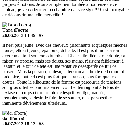
propres émotions. Je suis simplement tombée amoureuse de ce
tableau, je veux décorer ma chambre dans ce style!!! Cest incroyable
de découvrir une telle merveille!!
Тата (Гость)
26.06.2013 13:49
#7
Il nest plus jeune, avec des cheveux grisonnants et quelques mèches
noires, elle est jeune, épanouie, délicate. Il est pris dune passion
dévorante, tout son corps tremble... Elle est tiraillée par le doute, sa
raison sy oppose, mais ses doigts, ses mains, résistent faiblement à
lassaut, et le tour de tête est une tentative désespérée de fuir ce
baiser... Mais la passion, le désir, la tension à la limite de la mort, du
précipice, tout cela est plus fort que la raison, plus fort que les
doutes. Toute la silhouette de la femme est parcourue de tensions,
son gros orteil est anormalement courbé, témoignant à la fois de
lextase du corps et du trouble de lesprit. Vertige, nausée,
tremblements, le désir de fuir, de se sauver, et la perspective
imminente dévénements ultérieurs...
dai (Гость)
20.07.2013 18:13
#8