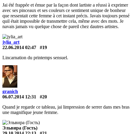
Jai été frappée et émue par la façon dont lartiste a réussi à exprimer
avec ses pinceaux et ses couleurs ce sentiment unique de bonheur
que ressentait cette femme à cet instant précis. Javais toujours pensé
quil était impossible de transmettre cela, même avec des mots. Je
navais jamais vu quelque chose de pareil chez dautres artistes.
jylia_art
22.06.2014 02:47
#19
Lincarnation du printemps sensuel.
granich
06.07.2014 12:31
#20
Quand je regarde ce tableau, jai limpression de serrer dans mes bras
une magnifique jeune femme.
Эльвира (Гость)
29.10.2014 22:13
#21