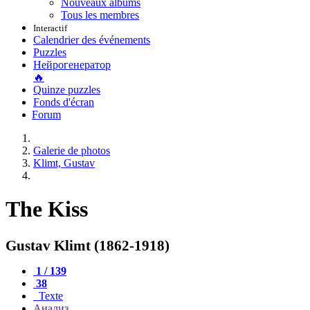
Nouveaux albums
Tous les membres
Interactif
Calendrier des événements
Puzzles
Нейрогенератор
🔥
Quinze puzzles
Fonds d'écran
Forum
Galerie de photos
Klimt, Gustav
The Kiss
Gustav Klimt (1862-1918)
1 / 139
38
Texte
Анализ