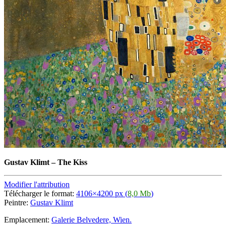
Gustav Klimt
–
The Kiss
Modifier l'attribution
Télécharger le format:
4106×4200 px (
8,0 Mb
)
Peintre:
Gustav Klimt
Emplacement:
Galerie Belvedere, Wien.