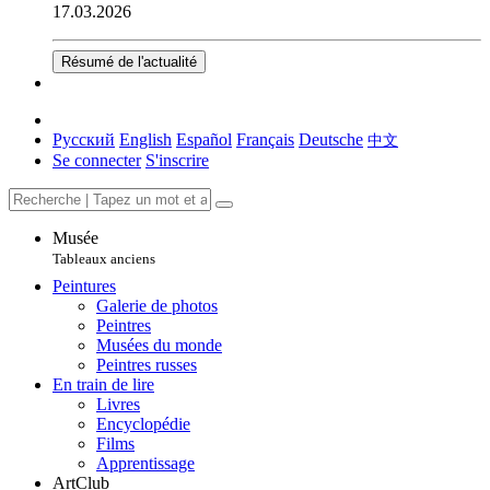
17.03.2026
Résumé de l'actualité
Русский
English
Español
Français
Deutsche
中文
Se connecter
S'inscrire
Musée
Tableaux anciens
Peintures
Galerie de photos
Peintres
Musées du monde
Peintres russes
En train de lire
Livres
Encyclopédie
Films
Apprentissage
ArtClub