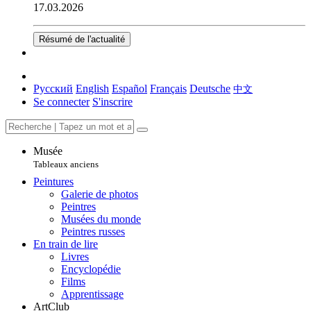
17.03.2026
Résumé de l'actualité
Русский
English
Español
Français
Deutsche
中文
Se connecter
S'inscrire
Musée
Tableaux anciens
Peintures
Galerie de photos
Peintres
Musées du monde
Peintres russes
En train de lire
Livres
Encyclopédie
Films
Apprentissage
ArtClub