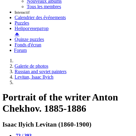
Nouveaux albums
Tous les membres
Interactif
Calendrier des événements
Puzzles
Нейрогенератор
🔥
Quinze puzzles
Fonds d'écran
Forum
Galerie de photos
Russian and soviet painters
Levitan, Isaac Ilyich
Portrait of the writer Anton
Chekhov. 1885-1886
Isaac Ilyich Levitan (1860-1900)
73 / 393