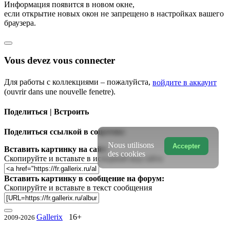
Информация появится в новом окне,
если открытие новых окон не запрещено в настройках вашего
браузера.
Vous devez vous connecter
Для работы с коллекциями – пожалуйста,
войдите в аккаунт
(ouvrir dans une nouvelle fenetre).
Поделиться | Встроить
Поделиться ссылкой в соцсетях:
Nous utilisons
Accepter
Вставить картинку на сайт:
des cookies
Скопируйте и вставьте в исходный код сайта
Вставить картинку в сообщение на форум:
Скопируйте и вставьте в текст сообщения
Gallerix
16+
2009-2026