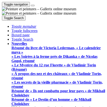
Toggle navigation
Toggle Search
Toggle menubar
Toggle fullscreen
Boxed page
Toggle Search
Nouvelles
Résumé du livre de Victoria Lederman, « Le calendrier
maya »
« Les Soirées à la ferme près de Dikanka » de Nicolas
Gogol, résumé
« Le Mystère du 12 rue Florette » de Vladimir Torin
(Résumé)
« À propos des nez et des châteaux » de Vladimir Torin,
résumé
« Les secrets de la vieille pharmacie » de Vladimir Torin,
résumé
Résumé de « Ils ont combattu pour leur pays » de Mikhaïl
Cholokhov
Résumé de « Le Destin d’un homme » de Mikhaïl
Cholokhov