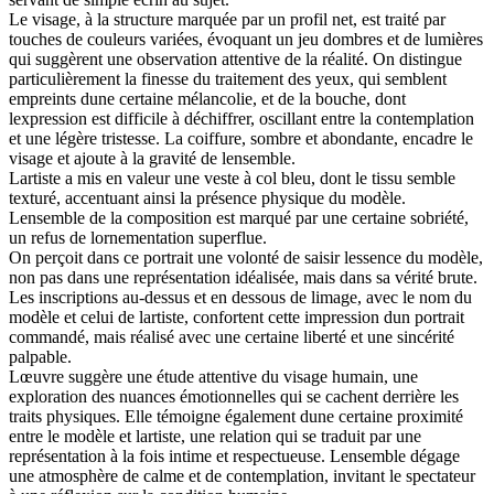
Le visage, à la structure marquée par un profil net, est traité par
touches de couleurs variées, évoquant un jeu dombres et de lumières
qui suggèrent une observation attentive de la réalité. On distingue
particulièrement la finesse du traitement des yeux, qui semblent
empreints dune certaine mélancolie, et de la bouche, dont
lexpression est difficile à déchiffrer, oscillant entre la contemplation
et une légère tristesse. La coiffure, sombre et abondante, encadre le
visage et ajoute à la gravité de lensemble.
Lartiste a mis en valeur une veste à col bleu, dont le tissu semble
texturé, accentuant ainsi la présence physique du modèle.
Lensemble de la composition est marqué par une certaine sobriété,
un refus de lornementation superflue.
On perçoit dans ce portrait une volonté de saisir lessence du modèle,
non pas dans une représentation idéalisée, mais dans sa vérité brute.
Les inscriptions au-dessus et en dessous de limage, avec le nom du
modèle et celui de lartiste, confortent cette impression dun portrait
commandé, mais réalisé avec une certaine liberté et une sincérité
palpable.
Lœuvre suggère une étude attentive du visage humain, une
exploration des nuances émotionnelles qui se cachent derrière les
traits physiques. Elle témoigne également dune certaine proximité
entre le modèle et lartiste, une relation qui se traduit par une
représentation à la fois intime et respectueuse. Lensemble dégage
une atmosphère de calme et de contemplation, invitant le spectateur