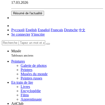
17.03.2026
Résumé de l'actualité
Русский
English
Español
Français
Deutsche
中文
Se connecter
S'inscrire
Musée
Tableaux anciens
Peintures
Galerie de photos
Peintres
Musées du monde
Peintres russes
En train de lire
Livres
Encyclopédie
Films
Apprentissage
ArtClub