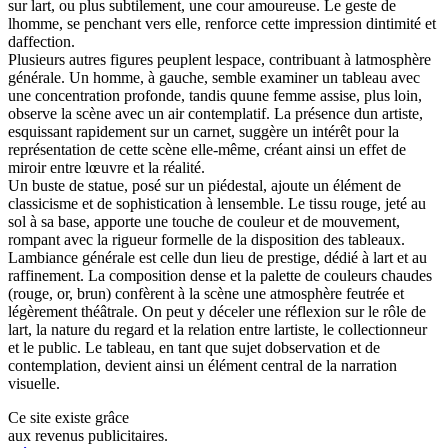
sur lart, ou plus subtilement, une cour amoureuse. Le geste de
lhomme, se penchant vers elle, renforce cette impression dintimité et
daffection.
Plusieurs autres figures peuplent lespace, contribuant à latmosphère
générale. Un homme, à gauche, semble examiner un tableau avec
une concentration profonde, tandis quune femme assise, plus loin,
observe la scène avec un air contemplatif. La présence dun artiste,
esquissant rapidement sur un carnet, suggère un intérêt pour la
représentation de cette scène elle-même, créant ainsi un effet de
miroir entre lœuvre et la réalité.
Un buste de statue, posé sur un piédestal, ajoute un élément de
classicisme et de sophistication à lensemble. Le tissu rouge, jeté au
sol à sa base, apporte une touche de couleur et de mouvement,
rompant avec la rigueur formelle de la disposition des tableaux.
Lambiance générale est celle dun lieu de prestige, dédié à lart et au
raffinement. La composition dense et la palette de couleurs chaudes
(rouge, or, brun) confèrent à la scène une atmosphère feutrée et
légèrement théâtrale. On peut y déceler une réflexion sur le rôle de
lart, la nature du regard et la relation entre lartiste, le collectionneur
et le public. Le tableau, en tant que sujet dobservation et de
contemplation, devient ainsi un élément central de la narration
visuelle.
Ce site existe grâce
aux revenus publicitaires.