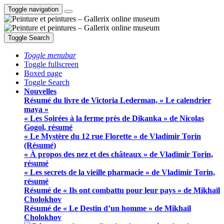
Toggle navigation
Toggle Search
Toggle menubar
Toggle fullscreen
Boxed page
Toggle Search
Nouvelles
Résumé du livre de Victoria Lederman, « Le calendrier
maya »
« Les Soirées à la ferme près de Dikanka » de Nicolas
Gogol, résumé
« Le Mystère du 12 rue Florette » de Vladimir Torin
(Résumé)
« À propos des nez et des châteaux » de Vladimir Torin,
résumé
« Les secrets de la vieille pharmacie » de Vladimir Torin,
résumé
Résumé de « Ils ont combattu pour leur pays » de Mikhaïl
Cholokhov
Résumé de « Le Destin d’un homme » de Mikhaïl
Cholokhov