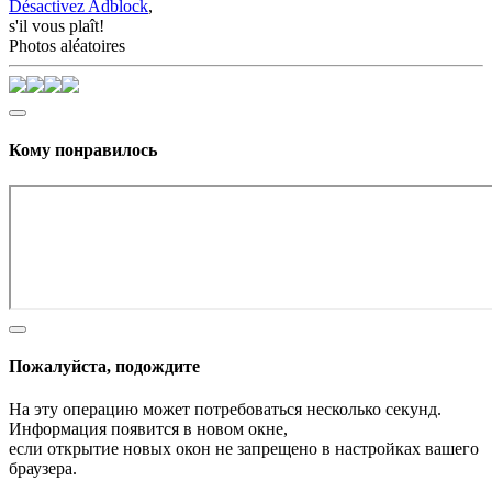
Désactivez Adblock
,
s'il vous plaît!
Photos aléatoires
Кому понравилось
Пожалуйста, подождите
На эту операцию может потребоваться несколько секунд.
Информация появится в новом окне,
если открытие новых окон не запрещено в настройках вашего
браузера.