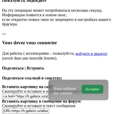
Пожалуйста, подождите
На эту операцию может потребоваться несколько секунд.
Информация появится в новом окне,
если открытие новых окон не запрещено в настройках вашего
браузера.
Vous devez vous connecter
Для работы с коллекциями – пожалуйста,
войдите в аккаунт
(ouvrir dans une nouvelle fenetre).
Поделиться | Встроить
Поделиться ссылкой в соцсетях:
Вставить картинку на сайт:
Nous utilisons
Accepter
Скопируйте и вставьте в исходный код сайта
des cookies
Вставить картинку в сообщение на форум:
Скопируйте и вставьте в текст сообщения