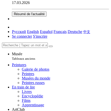
17.03.2026
Résumé de l'actualité
Русский
English
Español
Français
Deutsche
中文
Se connecter
S'inscrire
Musée
Tableaux anciens
Peintures
Galerie de photos
Peintres
Musées du monde
Peintres russes
En train de lire
Livres
Encyclopédie
Films
Apprentissage
ArtClub