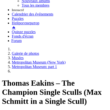
Nouveaux albums
Tous les membres
Interactif
Calendrier des événements
Puzzles
Нейрогенератор
🔥
Quinze puzzles
Fonds d'écran
Forum
Galerie de photos
Musées
Metropolitan Museum (New York)
Metropolitan Museum: part 1
Thomas Eakins – The
Champion Single Sculls (Max
Schmitt in a Single Scull)