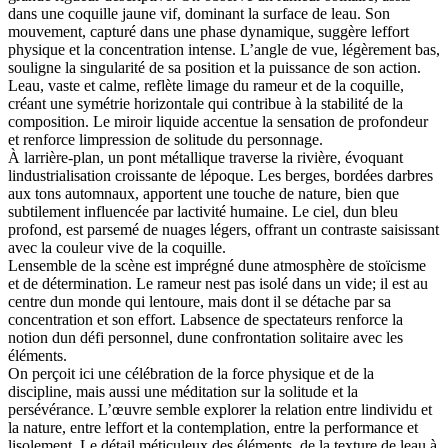
dans une coquille jaune vif, dominant la surface de leau. Son
mouvement, capturé dans une phase dynamique, suggère leffort
physique et la concentration intense. L’angle de vue, légèrement bas,
souligne la singularité de sa position et la puissance de son action.
Leau, vaste et calme, reflète limage du rameur et de la coquille,
créant une symétrie horizontale qui contribue à la stabilité de la
composition. Le miroir liquide accentue la sensation de profondeur
et renforce limpression de solitude du personnage.
À larrière-plan, un pont métallique traverse la rivière, évoquant
lindustrialisation croissante de lépoque. Les berges, bordées darbres
aux tons automnaux, apportent une touche de nature, bien que
subtilement influencée par lactivité humaine. Le ciel, dun bleu
profond, est parsemé de nuages légers, offrant un contraste saisissant
avec la couleur vive de la coquille.
Lensemble de la scène est imprégné dune atmosphère de stoïcisme
et de détermination. Le rameur nest pas isolé dans un vide; il est au
centre dun monde qui lentoure, mais dont il se détache par sa
concentration et son effort. Labsence de spectateurs renforce la
notion dun défi personnel, dune confrontation solitaire avec les
éléments.
On perçoit ici une célébration de la force physique et de la
discipline, mais aussi une méditation sur la solitude et la
persévérance. L’œuvre semble explorer la relation entre lindividu et
la nature, entre leffort et la contemplation, entre la performance et
lisolement. Le détail méticuleux des éléments, de la texture de leau à