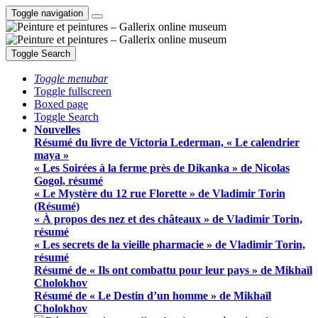
Toggle navigation
Toggle Search
Toggle menubar
Toggle fullscreen
Boxed page
Toggle Search
Nouvelles
Résumé du livre de Victoria Lederman, « Le calendrier
maya »
« Les Soirées à la ferme près de Dikanka » de Nicolas
Gogol, résumé
« Le Mystère du 12 rue Florette » de Vladimir Torin
(Résumé)
« À propos des nez et des châteaux » de Vladimir Torin,
résumé
« Les secrets de la vieille pharmacie » de Vladimir Torin,
résumé
Résumé de « Ils ont combattu pour leur pays » de Mikhaïl
Cholokhov
Résumé de « Le Destin d’un homme » de Mikhaïl
Cholokhov