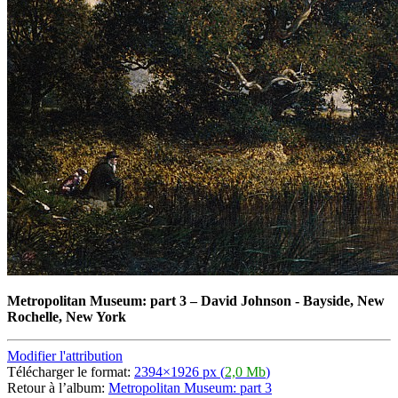
Metropolitan Museum: part 3
–
David Johnson - Bayside, New
Rochelle, New York
Modifier l'attribution
Télécharger le format:
2394×1926 px (
2,0 Mb
)
Retour à l’album:
Metropolitan Museum: part 3