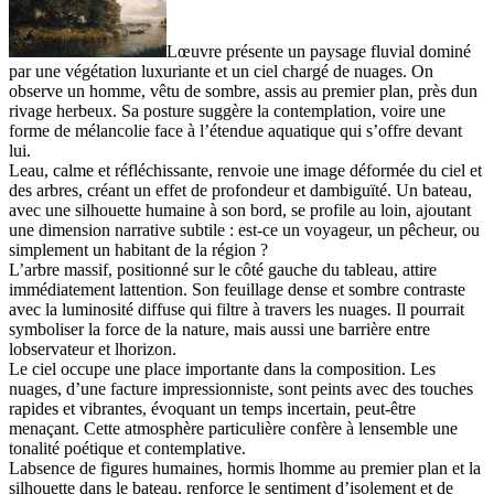
Lœuvre présente un paysage fluvial dominé
par une végétation luxuriante et un ciel chargé de nuages. On
observe un homme, vêtu de sombre, assis au premier plan, près dun
rivage herbeux. Sa posture suggère la contemplation, voire une
forme de mélancolie face à l’étendue aquatique qui s’offre devant
lui.
Leau, calme et réfléchissante, renvoie une image déformée du ciel et
des arbres, créant un effet de profondeur et dambiguïté. Un bateau,
avec une silhouette humaine à son bord, se profile au loin, ajoutant
une dimension narrative subtile : est-ce un voyageur, un pêcheur, ou
simplement un habitant de la région ?
L’arbre massif, positionné sur le côté gauche du tableau, attire
immédiatement lattention. Son feuillage dense et sombre contraste
avec la luminosité diffuse qui filtre à travers les nuages. Il pourrait
symboliser la force de la nature, mais aussi une barrière entre
lobservateur et lhorizon.
Le ciel occupe une place importante dans la composition. Les
nuages, d’une facture impressionniste, sont peints avec des touches
rapides et vibrantes, évoquant un temps incertain, peut-être
menaçant. Cette atmosphère particulière confère à lensemble une
tonalité poétique et contemplative.
Labsence de figures humaines, hormis lhomme au premier plan et la
silhouette dans le bateau, renforce le sentiment d’isolement et de