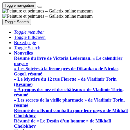
Toggle navigation
Toggle Search
Toggle menubar
Toggle fullscreen
Boxed page
Toggle Search
Nouvelles
Résumé du livre de Victoria Lederman, « Le calendrier
maya »
« Les Soirées à la ferme près de Dikanka » de Nicolas
Gogol, résumé
« Le Mystère du 12 rue Florette » de Vladimir Torin
(Résumé)
« À propos des nez et des châteaux » de Vladimir Torin,
résumé
« Les secrets de la vieille pharmacie » de Vladimir Torin,
résumé
Résumé de « Ils ont combattu pour leur pays » de Mikhaïl
Cholokhov
Résumé de « Le Destin d’un homme » de Mikhaïl
Cholokhov