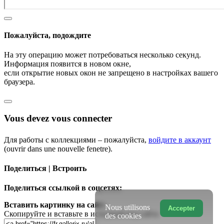
Пожалуйста, подождите
На эту операцию может потребоваться несколько секунд.
Информация появится в новом окне,
если открытие новых окон не запрещено в настройках вашего
браузера.
Vous devez vous connecter
Для работы с коллекциями – пожалуйста,
войдите в аккаунт
(ouvrir dans une nouvelle fenetre).
Поделиться | Встроить
Поделиться ссылкой в соцсетях:
Вставить картинку на сайт:
Nous utilisons
Accepter
Скопируйте и вставьте в исходный код сайта
des cookies