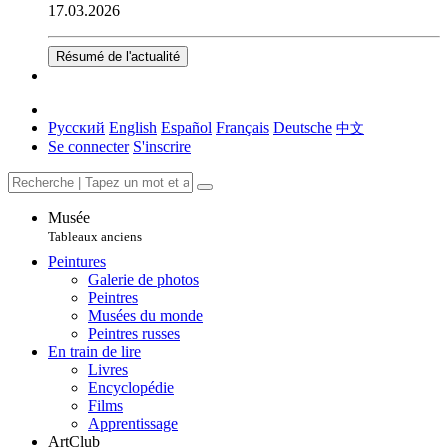
17.03.2026
Résumé de l'actualité
Русский
English
Español
Français
Deutsche
中文
Se connecter
S'inscrire
Musée
Tableaux anciens
Peintures
Galerie de photos
Peintres
Musées du monde
Peintres russes
En train de lire
Livres
Encyclopédie
Films
Apprentissage
ArtClub