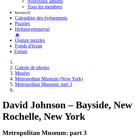
Nouveaux albums
Tous les membres
Interactif
Calendrier des événements
Puzzles
Нейрогенератор
🔥
Quinze puzzles
Fonds d'écran
Forum
Galerie de photos
Musées
Metropolitan Museum (New York)
Metropolitan Museum: part 3
David Johnson – Bayside, New
Rochelle, New York
Metropolitan Museum: part 3