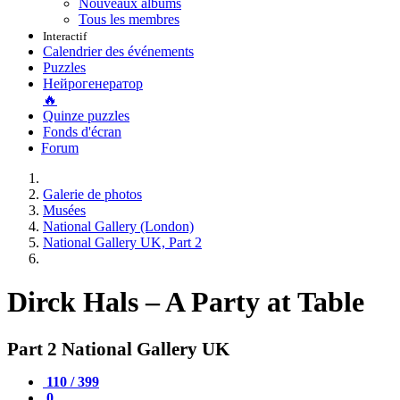
Nouveaux albums
Tous les membres
Interactif
Calendrier des événements
Puzzles
Нейрогенератор
🔥
Quinze puzzles
Fonds d'écran
Forum
Galerie de photos
Musées
National Gallery (London)
National Gallery UK, Part 2
Dirck Hals – A Party at Table
Part 2 National Gallery UK
110 / 399
0