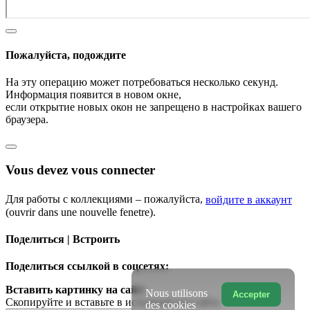
Пожалуйста, подождите
На эту операцию может потребоваться несколько секунд.
Информация появится в новом окне,
если открытие новых окон не запрещено в настройках вашего
браузера.
Vous devez vous connecter
Для работы с коллекциями – пожалуйста,
войдите в аккаунт
(ouvrir dans une nouvelle fenetre).
Поделиться | Встроить
Поделиться ссылкой в соцсетях:
Вставить картинку на сайт:
Nous utilisons
Accepter
Скопируйте и вставьте в исходный код сайта
des cookies