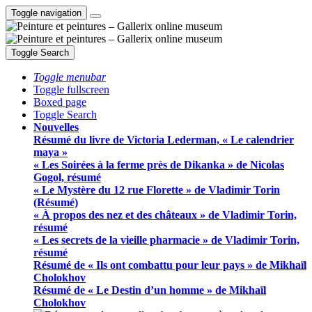
Toggle navigation
Toggle Search
Toggle menubar
Toggle fullscreen
Boxed page
Toggle Search
Nouvelles
Résumé du livre de Victoria Lederman, « Le calendrier
maya »
« Les Soirées à la ferme près de Dikanka » de Nicolas
Gogol, résumé
« Le Mystère du 12 rue Florette » de Vladimir Torin
(Résumé)
« À propos des nez et des châteaux » de Vladimir Torin,
résumé
« Les secrets de la vieille pharmacie » de Vladimir Torin,
résumé
Résumé de « Ils ont combattu pour leur pays » de Mikhaïl
Cholokhov
Résumé de « Le Destin d’un homme » de Mikhaïl
Cholokhov