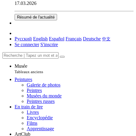
17.03.2026
Résumé de l'actualité
Русский
English
Español
Français
Deutsche
中文
Se connecter
S'inscrire
Musée
Tableaux anciens
Peintures
Galerie de photos
Peintres
Musées du monde
Peintres russes
En train de lire
Livres
Encyclopédie
Films
Apprentissage
ArtClub