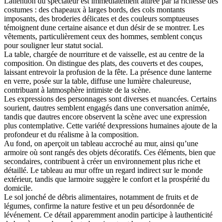
Lattention du spectateur est immédiatement attirée par la richesse des
costumes : des chapeaux à larges bords, des cols montants
imposants, des broderies délicates et des couleurs somptueuses
témoignent dune certaine aisance et dun désir de se montrer. Les
vêtements, particulièrement ceux des hommes, semblent conçus
pour souligner leur statut social.
La table, chargée de nourriture et de vaisselle, est au centre de la
composition. On distingue des plats, des couverts et des coupes,
laissant entrevoir la profusion de la fête. La présence dune lanterne
en verre, posée sur la table, diffuse une lumière chaleureuse,
contribuant à latmosphère intimiste de la scène.
Les expressions des personnages sont diverses et nuancées. Certains
sourient, dautres semblent engagés dans une conversation animée,
tandis que dautres encore observent la scène avec une expression
plus contemplative. Cette variété dexpressions humaines ajoute de la
profondeur et du réalisme à la composition.
Au fond, on aperçoit un tableau accroché au mur, ainsi qu’une
armoire où sont rangés des objets décoratifs. Ces éléments, bien que
secondaires, contribuent à créer un environnement plus riche et
détaillé. Le tableau au mur offre un regard indirect sur le monde
extérieur, tandis que larmoire suggère le confort et la prospérité du
domicile.
Le sol jonché de débris alimentaires, notamment de fruits et de
légumes, confirme la nature festive et un peu désordonnée de
lévénement. Ce détail apparemment anodin participe à lauthenticité