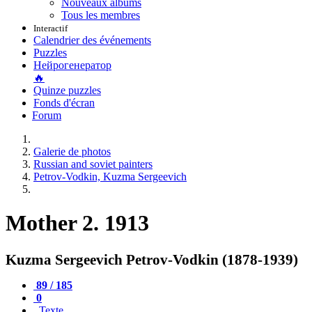
Nouveaux albums
Tous les membres
Interactif
Calendrier des événements
Puzzles
Нейрогенератор
🔥
Quinze puzzles
Fonds d'écran
Forum
Galerie de photos
Russian and soviet painters
Petrov-Vodkin, Kuzma Sergeevich
Mother 2. 1913
Kuzma Sergeevich Petrov-Vodkin (1878-1939)
89 / 185
0
Texte