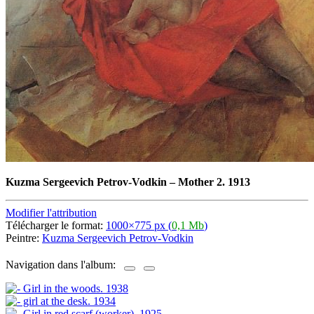
Kuzma Sergeevich Petrov-Vodkin
–
Mother 2. 1913
Modifier l'attribution
Télécharger le format:
1000×775 px (
0,1 Mb
)
Peintre:
Kuzma Sergeevich Petrov-Vodkin
Navigation dans l'album: