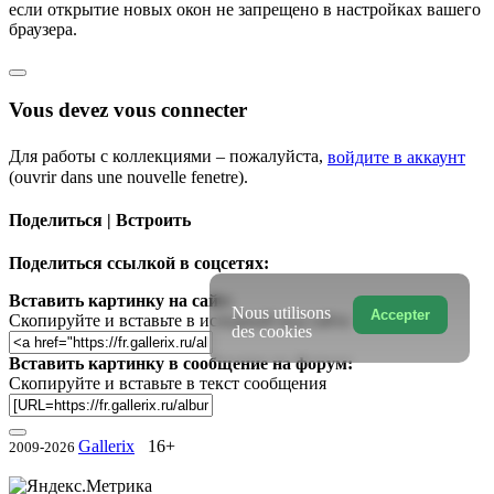
если открытие новых окон не запрещено в настройках вашего
браузера.
Vous devez vous connecter
Для работы с коллекциями – пожалуйста,
войдите в аккаунт
(ouvrir dans une nouvelle fenetre).
Поделиться | Встроить
Поделиться ссылкой в соцсетях:
Вставить картинку на сайт:
Nous utilisons
Accepter
Скопируйте и вставьте в исходный код сайта
des cookies
Вставить картинку в сообщение на форум:
Скопируйте и вставьте в текст сообщения
Gallerix
16+
2009-2026