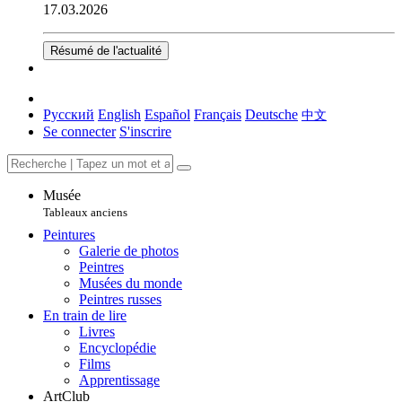
17.03.2026
Résumé de l'actualité
Русский
English
Español
Français
Deutsche
中文
Se connecter
S'inscrire
Musée
Tableaux anciens
Peintures
Galerie de photos
Peintres
Musées du monde
Peintres russes
En train de lire
Livres
Encyclopédie
Films
Apprentissage
ArtClub