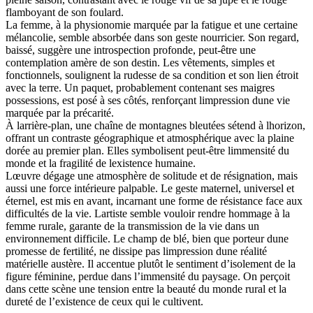
flamboyant de son foulard.
La femme, à la physionomie marquée par la fatigue et une certaine
mélancolie, semble absorbée dans son geste nourricier. Son regard,
baissé, suggère une introspection profonde, peut-être une
contemplation amère de son destin. Les vêtements, simples et
fonctionnels, soulignent la rudesse de sa condition et son lien étroit
avec la terre. Un paquet, probablement contenant ses maigres
possessions, est posé à ses côtés, renforçant limpression dune vie
marquée par la précarité.
À larrière-plan, une chaîne de montagnes bleutées sétend à lhorizon,
offrant un contraste géographique et atmosphérique avec la plaine
dorée au premier plan. Elles symbolisent peut-être limmensité du
monde et la fragilité de lexistence humaine.
Lœuvre dégage une atmosphère de solitude et de résignation, mais
aussi une force intérieure palpable. Le geste maternel, universel et
éternel, est mis en avant, incarnant une forme de résistance face aux
difficultés de la vie. Lartiste semble vouloir rendre hommage à la
femme rurale, garante de la transmission de la vie dans un
environnement difficile. Le champ de blé, bien que porteur dune
promesse de fertilité, ne dissipe pas limpression dune réalité
matérielle austère. Il accentue plutôt le sentiment d’isolement de la
figure féminine, perdue dans l’immensité du paysage. On perçoit
dans cette scène une tension entre la beauté du monde rural et la
dureté de l’existence de ceux qui le cultivent.