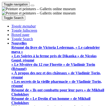
Toggle navigation
Toggle Search
Toggle menubar
Toggle fullscreen
Boxed page
Toggle Search
Nouvelles
Résumé du livre de Victoria Lederman, « Le calendrier
maya »
« Les Soirées à la ferme près de Dikanka » de Nicolas
Gogol, résumé
« Le Mystère du 12 rue Florette » de Vladimir Torin
(Résumé)
« À propos des nez et des châteaux » de Vladimir Torin,
résumé
« Les secrets de la vieille pharmacie » de Vladimir Torin,
résumé
Résumé de « Ils ont combattu pour leur pays » de Mikhaïl
Cholokhov
Résumé de « Le Destin d’un homme » de Mikhaïl
Cholokhov