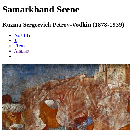
Samarkhand Scene
Kuzma Sergeevich Petrov-Vodkin (1878-1939)
72 / 185
0
Texte
Анализ