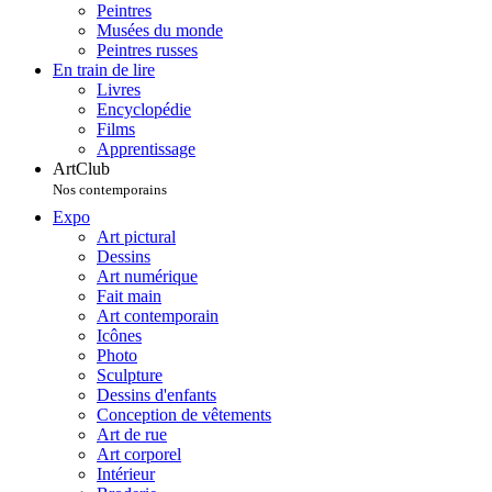
Peintres
Musées du monde
Peintres russes
En train de lire
Livres
Encyclopédie
Films
Apprentissage
ArtClub
Nos contemporains
Expo
Art pictural
Dessins
Art numérique
Fait main
Art contemporain
Icônes
Photo
Sculpture
Dessins d'enfants
Conception de vêtements
Art de rue
Art corporel
Intérieur