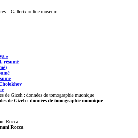
ya »
l, résumé
umé)
ésumé
résumé
 Cholokhov
ov
ides de Gizeh : données de tomographie muonique
agnani Rocca