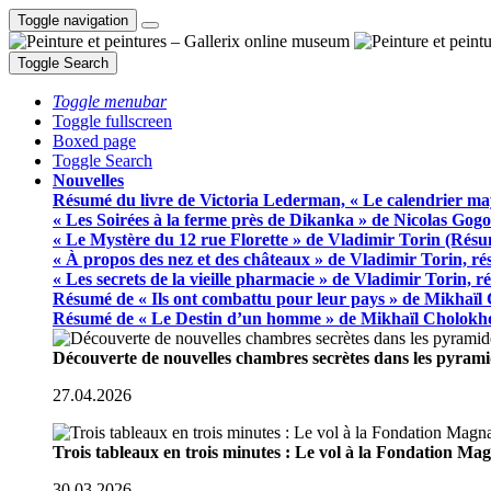
Toggle navigation
Toggle Search
Toggle menubar
Toggle fullscreen
Boxed page
Toggle Search
Nouvelles
Résumé du livre de Victoria Lederman, « Le calendrier ma
« Les Soirées à la ferme près de Dikanka » de Nicolas Gogo
« Le Mystère du 12 rue Florette » de Vladimir Torin (Rés
« À propos des nez et des châteaux » de Vladimir Torin, r
« Les secrets de la vieille pharmacie » de Vladimir Torin, 
Résumé de « Ils ont combattu pour leur pays » de Mikhaïl
Résumé de « Le Destin d’un homme » de Mikhaïl Cholokh
Découverte de nouvelles chambres secrètes dans les pyram
27.04.2026
Trois tableaux en trois minutes : Le vol à la Fondation M
30.03.2026