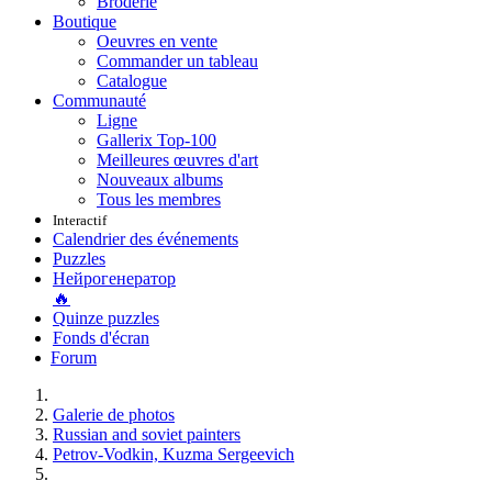
Broderie
Boutique
Oeuvres en vente
Commander un tableau
Catalogue
Communauté
Ligne
Gallerix Top-100
Meilleures œuvres d'art
Nouveaux albums
Tous les membres
Interactif
Calendrier des événements
Puzzles
Нейрогенератор
🔥
Quinze puzzles
Fonds d'écran
Forum
Galerie de photos
Russian and soviet painters
Petrov-Vodkin, Kuzma Sergeevich