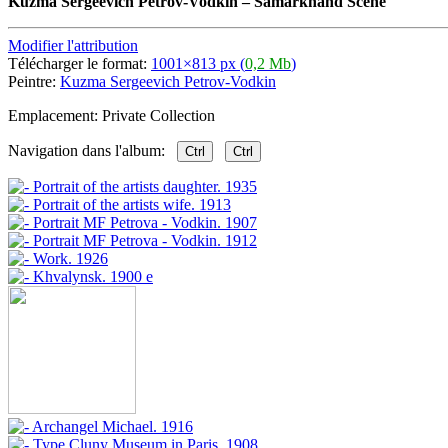
Kuzma Sergeevich Petrov-Vodkin
–
Samarkhand Scene
Modifier l'attribution
Télécharger le format:
1001×813 px (
0,2 Mb
)
Peintre:
Kuzma Sergeevich Petrov-Vodkin
Emplacement: Private Collection
Navigation dans l'album:
Ctrl
Ctrl