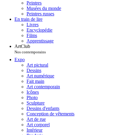
Peintres
Musées du monde
Peintres russes
En train de lire
Livres
Encyclopédie
Films
Apprentissage
ArtClub
Nos contemporains
Expo
Art pictural
Dessins
Art numérique
Fait main
Art contemporain
Icônes
Photo
Sculpture
Dessins d'enfants
Conception de vêtements
Art de rue
Art corporel
Intérieur