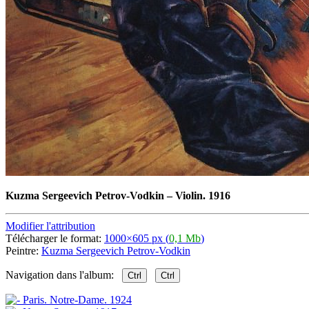
Kuzma Sergeevich Petrov-Vodkin
–
Violin. 1916
Modifier l'attribution
Télécharger le format:
1000×605 px (
0,1 Mb
)
Peintre:
Kuzma Sergeevich Petrov-Vodkin
Navigation dans l'album:
Ctrl
Ctrl