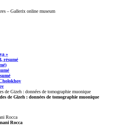
ya »
l, résumé
umé)
ésumé
résumé
 Cholokhov
ov
ides de Gizeh : données de tomographie muonique
agnani Rocca