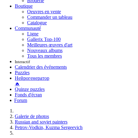
Broderie
Boutique
Oeuvres en vente
Commander un tableau
Catalogue
Communauté
Ligne
Gallerix Top-100
Meilleures œuvres d'art
Nouveaux albums
Tous les membres
Interactif
Calendrier des événements
Puzzles
Нейрогенератор
🔥
Quinze puzzles
Fonds d'écran
Forum
Galerie de photos
Russian and soviet painters
Petrov-Vodkin, Kuzma Sergeevich