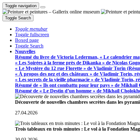
Toggle navigation
Toggle Search
Toggle menubar
Toggle fullscreen
Boxed page
Toggle Search
Nouvelles
Résumé du livre de Victoria Lederman, « Le calendrier ma
« Les Soirées à la ferme près de Dikanka » de Nicolas Gogo
« Le Mystère du 12 rue Florette » de Vladimir Torin (Rés
« À propos des nez et des châteaux » de Vladimir Torin, r
« Les secrets de la vieille pharmacie » de Vladimir Torin, 
Résumé de « Ils ont combattu pour leur pays » de Mikhaïl
Résumé de « Le Destin d’un homme » de Mikhaïl Cholokh
Découverte de nouvelles chambres secrètes dans les pyram
27.04.2026
Trois tableaux en trois minutes : Le vol à la Fondation M
30.03.2026