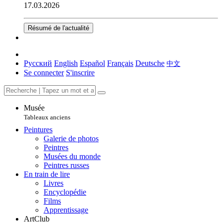
17.03.2026
Résumé de l'actualité
Русский
English
Español
Français
Deutsche
中文
Se connecter
S'inscrire
Musée
Tableaux anciens
Peintures
Galerie de photos
Peintres
Musées du monde
Peintres russes
En train de lire
Livres
Encyclopédie
Films
Apprentissage
ArtClub