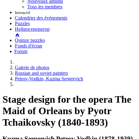
Nouveaux albums
Tous les membres
Interactif
Calendrier des événements
Puzzles
Нейрогенератор
🔥
Quinze puzzles
Fonds d'écran
Forum
Galerie de photos
Russian and soviet painters
Petrov-Vodkin, Kuzma Sergeevich
Stage design for the opera The
Maid of Orleans by Pyotr
Tchaikovsky (1840-1893)
Kuzma Sergeevich Petrov-Vodkin (1878-1939)