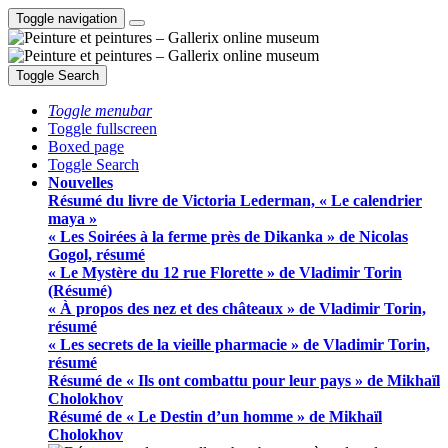
Toggle navigation
Toggle Search
Toggle menubar
Toggle fullscreen
Boxed page
Toggle Search
Nouvelles
Résumé du livre de Victoria Lederman, « Le calendrier
maya »
« Les Soirées à la ferme près de Dikanka » de Nicolas
Gogol, résumé
« Le Mystère du 12 rue Florette » de Vladimir Torin
(Résumé)
« À propos des nez et des châteaux » de Vladimir Torin,
résumé
« Les secrets de la vieille pharmacie » de Vladimir Torin,
résumé
Résumé de « Ils ont combattu pour leur pays » de Mikhaïl
Cholokhov
Résumé de « Le Destin d’un homme » de Mikhaïl
Cholokhov