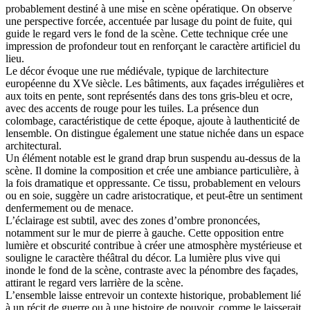
probablement destiné à une mise en scène opératique. On observe
une perspective forcée, accentuée par lusage du point de fuite, qui
guide le regard vers le fond de la scène. Cette technique crée une
impression de profondeur tout en renforçant le caractère artificiel du
lieu.
Le décor évoque une rue médiévale, typique de larchitecture
européenne du XVe siècle. Les bâtiments, aux façades irrégulières et
aux toits en pente, sont représentés dans des tons gris-bleu et ocre,
avec des accents de rouge pour les tuiles. La présence dun
colombage, caractéristique de cette époque, ajoute à lauthenticité de
lensemble. On distingue également une statue nichée dans un espace
architectural.
Un élément notable est le grand drap brun suspendu au-dessus de la
scène. Il domine la composition et crée une ambiance particulière, à
la fois dramatique et oppressante. Ce tissu, probablement en velours
ou en soie, suggère un cadre aristocratique, et peut-être un sentiment
denfermement ou de menace.
L’éclairage est subtil, avec des zones d’ombre prononcées,
notamment sur le mur de pierre à gauche. Cette opposition entre
lumière et obscurité contribue à créer une atmosphère mystérieuse et
souligne le caractère théâtral du décor. La lumière plus vive qui
inonde le fond de la scène, contraste avec la pénombre des façades,
attirant le regard vers larrière de la scène.
L’ensemble laisse entrevoir un contexte historique, probablement lié
à un récit de guerre ou à une histoire de pouvoir, comme le laisserait