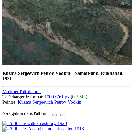
Kuzma Sergeevich Petrov-Vodkin
–
Samarkand. Rukhabad.
1921
Modifier l'attribution
Télécharger le format:
1000×761 px (
0,2 Mb
)
Peintre:
Kuzma Sergeevich Petrov-Vodkin
Navigation dans l'album: