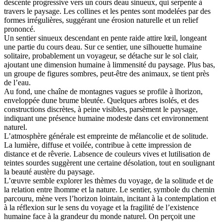
descente progressive vers un cours deau sinueux, qui serpente à
travers le paysage. Les collines et les pentes sont modelées par des
formes irrégulières, suggérant une érosion naturelle et un relief
prononcé.
Un sentier sinueux descendant en pente raide attire lœil, longeant
une partie du cours deau. Sur ce sentier, une silhouette humaine
solitaire, probablement un voyageur, se détache sur le sol clair,
ajoutant une dimension humaine à limmensité du paysage. Plus bas,
un groupe de figures sombres, peut-être des animaux, se tient près
de l’eau.
Au fond, une chaîne de montagnes vagues se profile à lhorizon,
enveloppée dune brume bleutée. Quelques arbres isolés, et des
constructions discrètes, à peine visibles, parsèment le paysage,
indiquant une présence humaine modeste dans cet environnement
naturel.
L’atmosphère générale est empreinte de mélancolie et de solitude.
La lumière, diffuse et voilée, contribue à cette impression de
distance et de rêverie. Labsence de couleurs vives et lutilisation de
teintes sourdes suggèrent une certaine désolation, tout en soulignant
la beauté austère du paysage.
L’œuvre semble explorer les thèmes du voyage, de la solitude et de
la relation entre lhomme et la nature. Le sentier, symbole du chemin
parcouru, mène vers l’horizon lointain, incitant à la contemplation et
à la réflexion sur le sens du voyage et la fragilité de l’existence
humaine face à la grandeur du monde naturel. On perçoit une