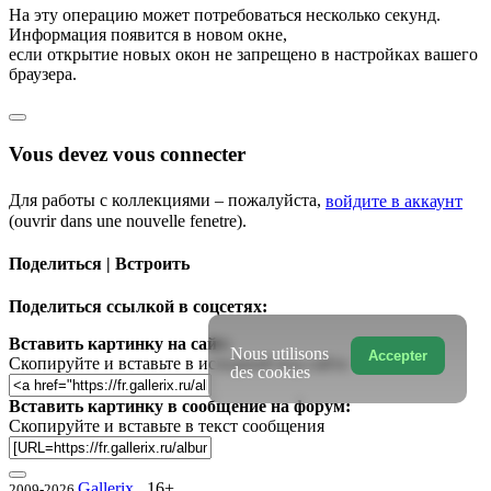
На эту операцию может потребоваться несколько секунд.
Информация появится в новом окне,
если открытие новых окон не запрещено в настройках вашего
браузера.
Vous devez vous connecter
Для работы с коллекциями – пожалуйста,
войдите в аккаунт
(ouvrir dans une nouvelle fenetre).
Поделиться | Встроить
Поделиться ссылкой в соцсетях:
Вставить картинку на сайт:
Nous utilisons
Accepter
Скопируйте и вставьте в исходный код сайта
des cookies
Вставить картинку в сообщение на форум:
Скопируйте и вставьте в текст сообщения
Gallerix
16+
2009-2026