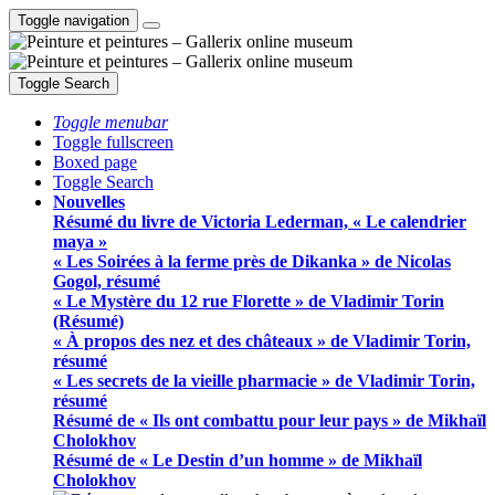
Toggle navigation
Toggle Search
Toggle menubar
Toggle fullscreen
Boxed page
Toggle Search
Nouvelles
Résumé du livre de Victoria Lederman, « Le calendrier
maya »
« Les Soirées à la ferme près de Dikanka » de Nicolas
Gogol, résumé
« Le Mystère du 12 rue Florette » de Vladimir Torin
(Résumé)
« À propos des nez et des châteaux » de Vladimir Torin,
résumé
« Les secrets de la vieille pharmacie » de Vladimir Torin,
résumé
Résumé de « Ils ont combattu pour leur pays » de Mikhaïl
Cholokhov
Résumé de « Le Destin d’un homme » de Mikhaïl
Cholokhov