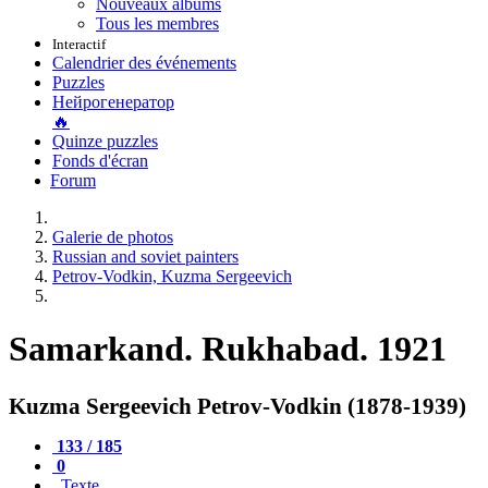
Nouveaux albums
Tous les membres
Interactif
Calendrier des événements
Puzzles
Нейрогенератор
🔥
Quinze puzzles
Fonds d'écran
Forum
Galerie de photos
Russian and soviet painters
Petrov-Vodkin, Kuzma Sergeevich
Samarkand. Rukhabad. 1921
Kuzma Sergeevich Petrov-Vodkin (1878-1939)
133 / 185
0
Texte