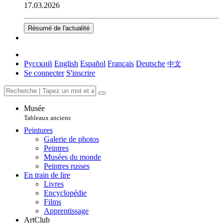
17.03.2026
Résumé de l'actualité
Русский
English
Español
Français
Deutsche
中文
Se connecter
S'inscrire
Musée
Tableaux anciens
Peintures
Galerie de photos
Peintres
Musées du monde
Peintres russes
En train de lire
Livres
Encyclopédie
Films
Apprentissage
ArtClub