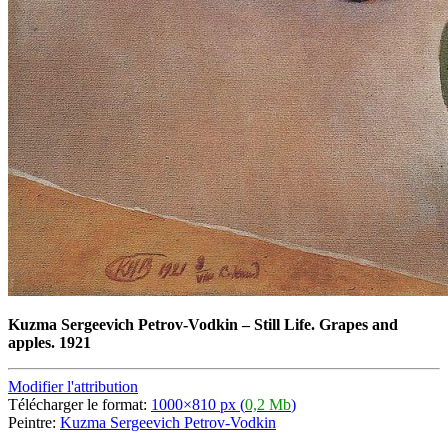
Kuzma Sergeevich Petrov-Vodkin
–
Still Life. Grapes and
apples. 1921
Modifier l'attribution
Télécharger le format:
1000×810 px (
0,2 Mb
)
Peintre:
Kuzma Sergeevich Petrov-Vodkin