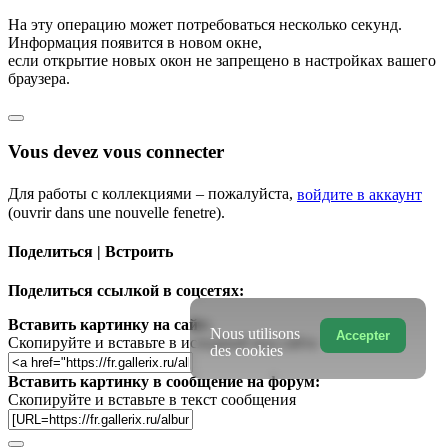
На эту операцию может потребоваться несколько секунд.
Информация появится в новом окне,
если открытие новых окон не запрещено в настройках вашего
браузера.
Vous devez vous connecter
Для работы с коллекциями – пожалуйста,
войдите в аккаунт
(ouvrir dans une nouvelle fenetre).
Поделиться | Встроить
Поделиться ссылкой в соцсетях:
Вставить картинку на сайт:
Nous utilisons
Accepter
Скопируйте и вставьте в исходный код сайта
des cookies
Вставить картинку в сообщение на форум:
Скопируйте и вставьте в текст сообщения