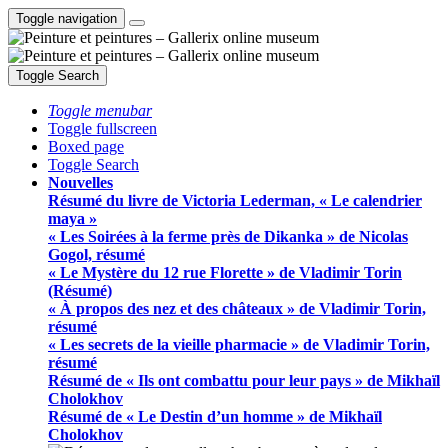
Toggle navigation
Toggle Search
Toggle menubar
Toggle fullscreen
Boxed page
Toggle Search
Nouvelles
Résumé du livre de Victoria Lederman, « Le calendrier
maya »
« Les Soirées à la ferme près de Dikanka » de Nicolas
Gogol, résumé
« Le Mystère du 12 rue Florette » de Vladimir Torin
(Résumé)
« À propos des nez et des châteaux » de Vladimir Torin,
résumé
« Les secrets de la vieille pharmacie » de Vladimir Torin,
résumé
Résumé de « Ils ont combattu pour leur pays » de Mikhaïl
Cholokhov
Résumé de « Le Destin d’un homme » de Mikhaïl
Cholokhov