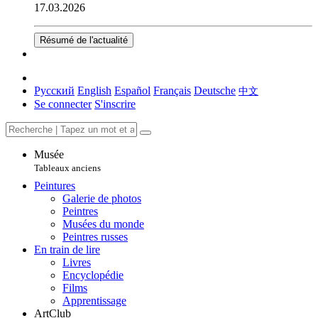
17.03.2026
Résumé de l'actualité
Русский
English
Español
Français
Deutsche
中文
Se connecter
S'inscrire
Musée
Tableaux anciens
Peintures
Galerie de photos
Peintres
Musées du monde
Peintres russes
En train de lire
Livres
Encyclopédie
Films
Apprentissage
ArtClub