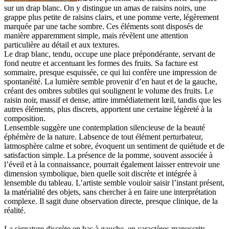
sur un drap blanc. On y distingue un amas de raisins noirs, une
grappe plus petite de raisins clairs, et une pomme verte, légèrement
marquée par une tache sombre. Ces éléments sont disposés de
manière apparemment simple, mais révèlent une attention
particulière au détail et aux textures.
Le drap blanc, tendu, occupe une place prépondérante, servant de
fond neutre et accentuant les formes des fruits. Sa facture est
sommaire, presque esquissée, ce qui lui confère une impression de
spontanéité. La lumière semble provenir d’en haut et de la gauche,
créant des ombres subtiles qui soulignent le volume des fruits. Le
raisin noir, massif et dense, attire immédiatement lœil, tandis que les
autres éléments, plus discrets, apportent une certaine légèreté à la
composition.
Lensemble suggère une contemplation silencieuse de la beauté
éphémère de la nature. Labsence de tout élément perturbateur,
latmosphère calme et sobre, évoquent un sentiment de quiétude et de
satisfaction simple. La présence de la pomme, souvent associée à
l’éveil et à la connaissance, pourrait également laisser entrevoir une
dimension symbolique, bien quelle soit discrète et intégrée à
lensemble du tableau. L’artiste semble vouloir saisir l’instant présent,
la matérialité des objets, sans chercher à en faire une interprétation
complexe. Il sagit dune observation directe, presque clinique, de la
réalité.
La signature discrète en bas à gauche, en caractères manuscrits,