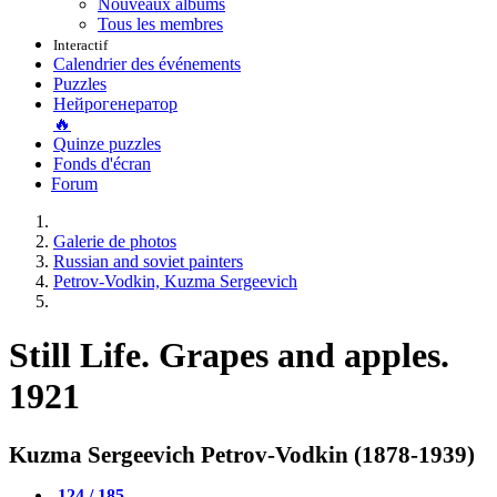
Nouveaux albums
Tous les membres
Interactif
Calendrier des événements
Puzzles
Нейрогенератор
🔥
Quinze puzzles
Fonds d'écran
Forum
Galerie de photos
Russian and soviet painters
Petrov-Vodkin, Kuzma Sergeevich
Still Life. Grapes and apples.
1921
Kuzma Sergeevich Petrov-Vodkin (1878-1939)
124 / 185