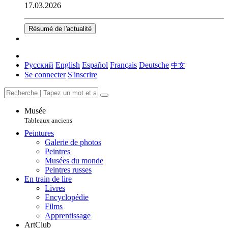
17.03.2026
Résumé de l'actualité
Русский
English
Español
Français
Deutsche
中文
Se connecter
S'inscrire
Musée
Tableaux anciens
Peintures
Galerie de photos
Peintres
Musées du monde
Peintres russes
En train de lire
Livres
Encyclopédie
Films
Apprentissage
ArtClub