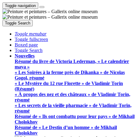
Toggle navigation
Toggle Search
Toggle menubar
Toggle fullscreen
Boxed page
Toggle Search
Nouvelles
Résumé du livre de Victoria Lederman, « Le calendrier
maya »
« Les Soirées à la ferme près de Dikanka » de Nicolas
Gogol, résumé
« Le Mystère du 12 rue Florette » de Vladimir Torin
(Résumé)
« À propos des nez et des châteaux » de Vladimir Torin,
résumé
« Les secrets de la vieille pharmacie » de Vladimir Torin,
résumé
Résumé de « Ils ont combattu pour leur pays » de Mikhaïl
Cholokhov
Résumé de « Le Destin d’un homme » de Mikhaïl
Cholokhov