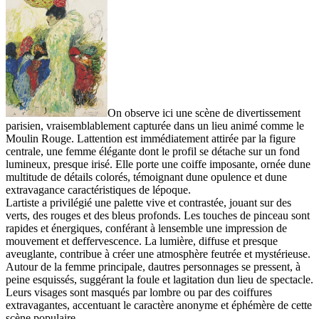
On observe ici une scène de divertissement
parisien, vraisemblablement capturée dans un lieu animé comme le
Moulin Rouge. Lattention est immédiatement attirée par la figure
centrale, une femme élégante dont le profil se détache sur un fond
lumineux, presque irisé. Elle porte une coiffe imposante, ornée dune
multitude de détails colorés, témoignant dune opulence et dune
extravagance caractéristiques de lépoque.
Lartiste a privilégié une palette vive et contrastée, jouant sur des
verts, des rouges et des bleus profonds. Les touches de pinceau sont
rapides et énergiques, conférant à lensemble une impression de
mouvement et deffervescence. La lumière, diffuse et presque
aveuglante, contribue à créer une atmosphère feutrée et mystérieuse.
Autour de la femme principale, dautres personnages se pressent, à
peine esquissés, suggérant la foule et lagitation dun lieu de spectacle.
Leurs visages sont masqués par lombre ou par des coiffures
extravagantes, accentuant le caractère anonyme et éphémère de cette
scène populaire.