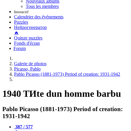
Nouveaux albums
Tous les membres
Interactif
Calendrier des événements
Puzzles
Нейрогенератор
🔥
Quinze puzzles
Fonds d'écran
Forum
Galerie de photos
Picasso, Pablo
Pablo Picasso (1881-1973) Period of creation: 1931-1942
1940 TИte dun homme barbu
Pablo Picasso (1881-1973) Period of creation:
1931-1942
387 / 577