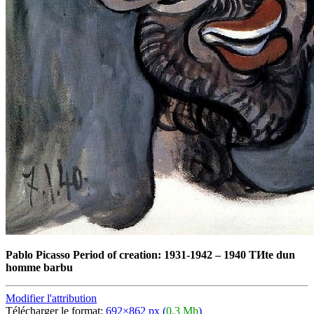
Pablo Picasso Period of creation: 1931-1942
–
1940 TИte dun
homme barbu
Modifier l'attribution
Télécharger le format:
692×862 px (
0,3 Mb
)