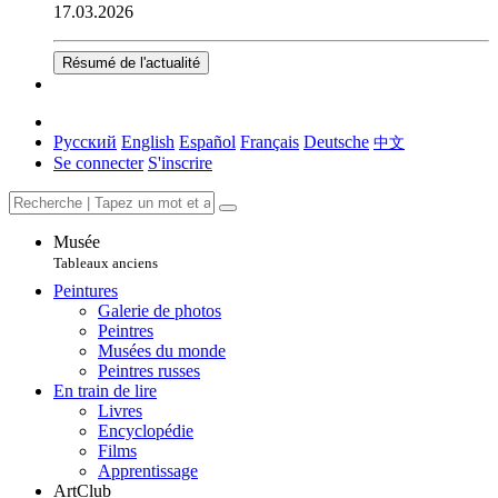
17.03.2026
Résumé de l'actualité
Русский
English
Español
Français
Deutsche
中文
Se connecter
S'inscrire
Musée
Tableaux anciens
Peintures
Galerie de photos
Peintres
Musées du monde
Peintres russes
En train de lire
Livres
Encyclopédie
Films
Apprentissage
ArtClub