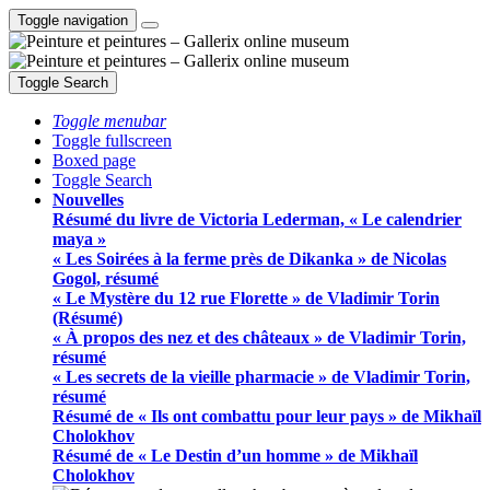
Toggle navigation
Toggle Search
Toggle menubar
Toggle fullscreen
Boxed page
Toggle Search
Nouvelles
Résumé du livre de Victoria Lederman, « Le calendrier
maya »
« Les Soirées à la ferme près de Dikanka » de Nicolas
Gogol, résumé
« Le Mystère du 12 rue Florette » de Vladimir Torin
(Résumé)
« À propos des nez et des châteaux » de Vladimir Torin,
résumé
« Les secrets de la vieille pharmacie » de Vladimir Torin,
résumé
Résumé de « Ils ont combattu pour leur pays » de Mikhaïl
Cholokhov
Résumé de « Le Destin d’un homme » de Mikhaïl
Cholokhov