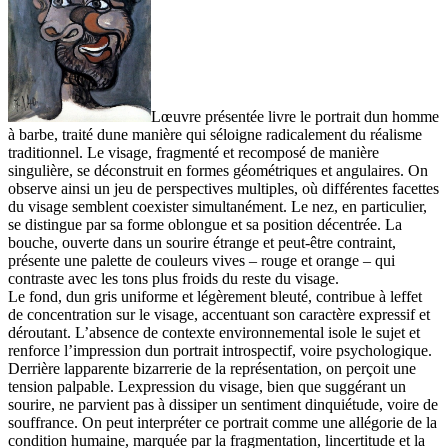
Lœuvre présentée livre le portrait dun homme
à barbe, traité dune manière qui séloigne radicalement du réalisme
traditionnel. Le visage, fragmenté et recomposé de manière
singulière, se déconstruit en formes géométriques et angulaires. On
observe ainsi un jeu de perspectives multiples, où différentes facettes
du visage semblent coexister simultanément. Le nez, en particulier,
se distingue par sa forme oblongue et sa position décentrée. La
bouche, ouverte dans un sourire étrange et peut-être contraint,
présente une palette de couleurs vives – rouge et orange – qui
contraste avec les tons plus froids du reste du visage.
Le fond, dun gris uniforme et légèrement bleuté, contribue à leffet
de concentration sur le visage, accentuant son caractère expressif et
déroutant. L’absence de contexte environnemental isole le sujet et
renforce l’impression dun portrait introspectif, voire psychologique.
Derrière lapparente bizarrerie de la représentation, on perçoit une
tension palpable. Lexpression du visage, bien que suggérant un
sourire, ne parvient pas à dissiper un sentiment dinquiétude, voire de
souffrance. On peut interpréter ce portrait comme une allégorie de la
condition humaine, marquée par la fragmentation, lincertitude et la