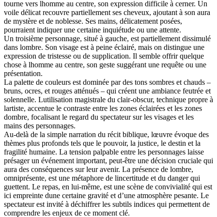
tourne vers lhomme au centre, son expression difficile à cerner. Un
voile délicat recouvre partiellement ses cheveux, ajoutant à son aura
de mystère et de noblesse. Ses mains, délicatement posées,
pourraient indiquer une certaine inquiétude ou une attente.
Un troisième personnage, situé à gauche, est partiellement dissimulé
dans lombre. Son visage est à peine éclairé, mais on distingue une
expression de tristesse ou de supplication. Il semble offrir quelque
chose à lhomme au centre, son geste suggérant une requête ou une
présentation.
La palette de couleurs est dominée par des tons sombres et chauds –
bruns, ocres, et rouges atténués – qui créent une ambiance feutrée et
solennelle. Lutilisation magistrale du clair-obscur, technique propre à
lartiste, accentue le contraste entre les zones éclairées et les zones
dombre, focalisant le regard du spectateur sur les visages et les
mains des personnages.
Au-delà de la simple narration du récit biblique, lœuvre évoque des
thèmes plus profonds tels que le pouvoir, la justice, le destin et la
fragilité humaine. La tension palpable entre les personnages laisse
présager un événement important, peut-être une décision cruciale qui
aura des conséquences sur leur avenir. La présence de lombre,
omniprésente, est une métaphore de lincertitude et du danger qui
guettent. Le repas, en lui-même, est une scène de convivialité qui est
ici empreinte dune certaine gravité et d’une atmosphère pesante. Le
spectateur est invité à déchiffrer les subtils indices qui permettent de
comprendre les enjeux de ce moment clé.