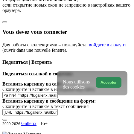
если открытие новых окон не запрещено в настройках вашего
браузера.
Vous devez vous connecter
Для работы с коллекциями – пожалуйста,
войдите в аккаунт
(ouvrir dans une nouvelle fenetre).
Поделиться | Встроить
Поделиться ссылкой в соцсетях:
Nous utilisons
Accepter
Вставить картинку на сайт:
des cookies
Скопируйте и вставьте в исходный код сайта
Вставить картинку в сообщение на форум:
Скопируйте и вставьте в текст сообщения
Gallerix
16+
2009-2026