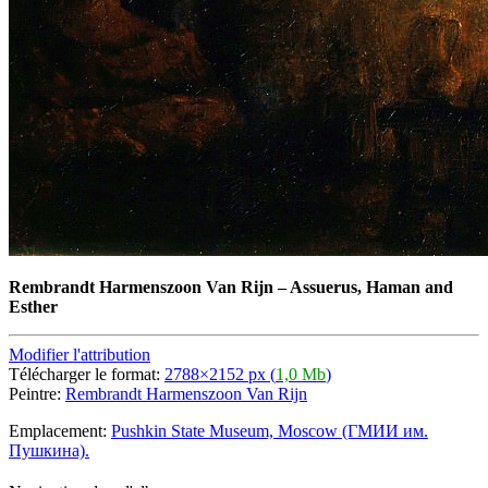
Rembrandt Harmenszoon Van Rijn
–
Assuerus, Haman and
Esther
Modifier l'attribution
Télécharger le format:
2788×2152 px (
1,0 Mb
)
Peintre:
Rembrandt Harmenszoon Van Rijn
Emplacement:
Pushkin State Museum, Moscow (ГМИИ им.
Пушкина).