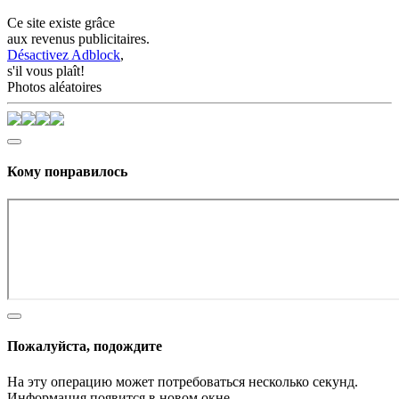
Ce site existe grâce
aux revenus publicitaires.
Désactivez Adblock
,
s'il vous plaît!
Photos aléatoires
Кому понравилось
Пожалуйста, подождите
На эту операцию может потребоваться несколько секунд.
Информация появится в новом окне,