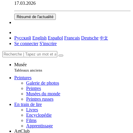
17.03.2026
Résumé de l'actualité
Русский
English
Español
Français
Deutsche
中文
Se connecter
S'inscrire
Musée
Tableaux anciens
Peintures
Galerie de photos
Peintres
Musées du monde
Peintres russes
En train de lire
Livres
Encyclopédie
Films
Apprentissage
ArtClub