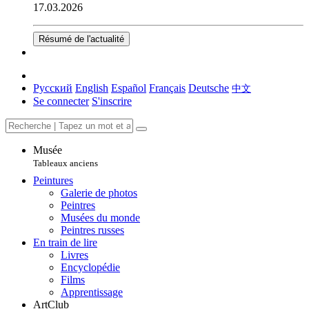
17.03.2026
Résumé de l'actualité
Русский
English
Español
Français
Deutsche
中文
Se connecter
S'inscrire
Musée
Tableaux anciens
Peintures
Galerie de photos
Peintres
Musées du monde
Peintres russes
En train de lire
Livres
Encyclopédie
Films
Apprentissage
ArtClub