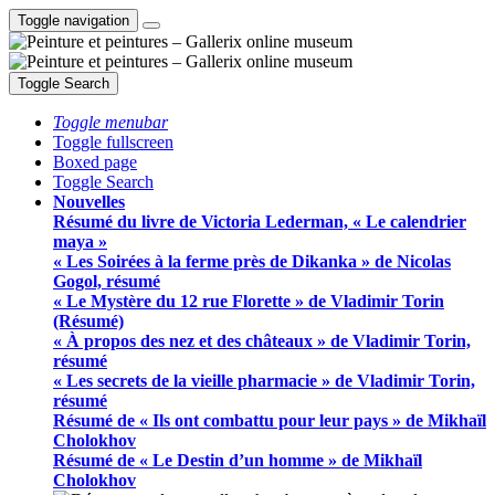
Toggle navigation
Toggle Search
Toggle menubar
Toggle fullscreen
Boxed page
Toggle Search
Nouvelles
Résumé du livre de Victoria Lederman, « Le calendrier
maya »
« Les Soirées à la ferme près de Dikanka » de Nicolas
Gogol, résumé
« Le Mystère du 12 rue Florette » de Vladimir Torin
(Résumé)
« À propos des nez et des châteaux » de Vladimir Torin,
résumé
« Les secrets de la vieille pharmacie » de Vladimir Torin,
résumé
Résumé de « Ils ont combattu pour leur pays » de Mikhaïl
Cholokhov
Résumé de « Le Destin d’un homme » de Mikhaïl
Cholokhov