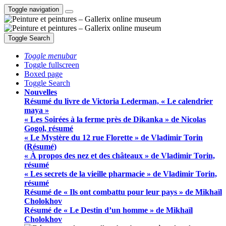
Toggle navigation
Toggle Search
Toggle menubar
Toggle fullscreen
Boxed page
Toggle Search
Nouvelles
Résumé du livre de Victoria Lederman, « Le calendrier
maya »
« Les Soirées à la ferme près de Dikanka » de Nicolas
Gogol, résumé
« Le Mystère du 12 rue Florette » de Vladimir Torin
(Résumé)
« À propos des nez et des châteaux » de Vladimir Torin,
résumé
« Les secrets de la vieille pharmacie » de Vladimir Torin,
résumé
Résumé de « Ils ont combattu pour leur pays » de Mikhaïl
Cholokhov
Résumé de « Le Destin d’un homme » de Mikhaïl
Cholokhov