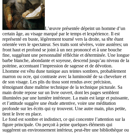
L’œuvre présentée dépeint un homme d’un
certain âge, au visage marqué par le temps et lexpérience. Il est
représenté en buste, légèrement tourné vers la droite, sa tête étant
orientée vers le spectateur. Ses traits sont sévères, voire austères; un
front haut et profond se joint à un nez prononcé et à une bouche
fine, suggérant une personnalité réfléchie et déterminée. Une longue
barbe blanche, abondante et soyeuse, descend jusqu’au niveau de la
poitrine, accentuant l’impression de sagesse et de dévotion.
Lhomme est vêtu dune tunique aux teintes sombres, probablement
marron ou ocre, qui contraste avec la luminosité de sa chevelure et
de son visage. Les plis du tissu sont rendus avec précision,
témoignant dune maîtrise technique de la technique picturale. Sa
main droite repose sur un livre ouvert, dont les pages semblent
illuminées par une lumière intérieure. La main est large et puissante,
et l’attitude suggère une étude attentive, voire une méditation
profonde sur les écrits qui sy trouvent. Une autre main, plus petite,
tient le livre en place.
Le fond est sombre et indistinct, ce qui concentre l’attention sur la
figure principale. On perçoit à peine quelques éléments qui
suggèrent un environnement intérieur, peut-être une bibliothèque ou