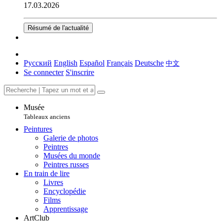
17.03.2026
Résumé de l'actualité
Русский
English
Español
Français
Deutsche
中文
Se connecter
S'inscrire
Musée
Tableaux anciens
Peintures
Galerie de photos
Peintres
Musées du monde
Peintres russes
En train de lire
Livres
Encyclopédie
Films
Apprentissage
ArtClub