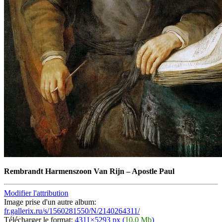
Rembrandt Harmenszoon Van Rijn
–
Apostle Paul
Modifier l'attribution
Image prise d'un autre album:
fr.gallerix.ru/s/1560281550/N/2140264311/
Télécharger le format:
4311×5293 px (
10,0 Mb
)