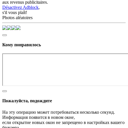
aux revenus publicitaires.
Désactivez Adblock
,
s'il vous plaît!
Photos aléatoires
Кому понравилось
Пожалуйста, подождите
На эту операцию может потребоваться несколько секунд.
Информация появится в новом окне,
если открытие новых окон не запрещено в настройках вашего
браузера.