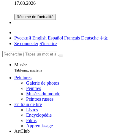
17.03.2026
Résumé de l'actualité
Русский
English
Español
Français
Deutsche
中文
Se connecter
S'inscrire
Musée
Tableaux anciens
Peintures
Galerie de photos
Peintres
Musées du monde
Peintres russes
En train de lire
Livres
Encyclopédie
Films
Apprentissage
ArtClub