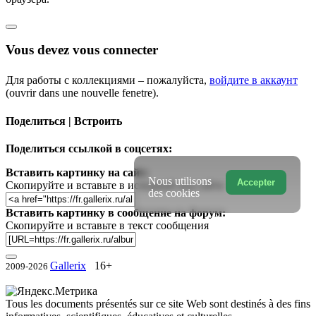
Vous devez vous connecter
Для работы с коллекциями – пожалуйста,
войдите в аккаунт
(ouvrir dans une nouvelle fenetre).
Поделиться | Встроить
Поделиться ссылкой в соцсетях:
Вставить картинку на сайт:
Nous utilisons
Accepter
Скопируйте и вставьте в исходный код сайта
des cookies
Вставить картинку в сообщение на форум:
Скопируйте и вставьте в текст сообщения
Gallerix
16+
2009-2026
Tous les documents présentés sur ce site Web sont destinés à des fins