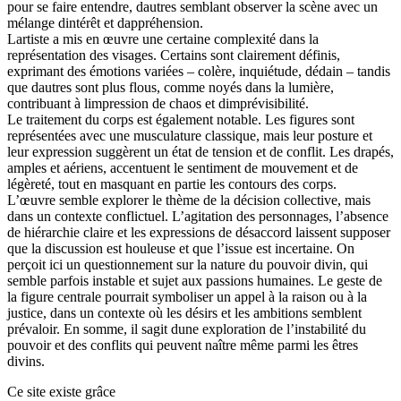
pour se faire entendre, dautres semblant observer la scène avec un
mélange dintérêt et dappréhension.
Lartiste a mis en œuvre une certaine complexité dans la
représentation des visages. Certains sont clairement définis,
exprimant des émotions variées – colère, inquiétude, dédain – tandis
que dautres sont plus flous, comme noyés dans la lumière,
contribuant à limpression de chaos et dimprévisibilité.
Le traitement du corps est également notable. Les figures sont
représentées avec une musculature classique, mais leur posture et
leur expression suggèrent un état de tension et de conflit. Les drapés,
amples et aériens, accentuent le sentiment de mouvement et de
légèreté, tout en masquant en partie les contours des corps.
L’œuvre semble explorer le thème de la décision collective, mais
dans un contexte conflictuel. L’agitation des personnages, l’absence
de hiérarchie claire et les expressions de désaccord laissent supposer
que la discussion est houleuse et que l’issue est incertaine. On
perçoit ici un questionnement sur la nature du pouvoir divin, qui
semble parfois instable et sujet aux passions humaines. Le geste de
la figure centrale pourrait symboliser un appel à la raison ou à la
justice, dans un contexte où les désirs et les ambitions semblent
prévaloir. En somme, il sagit dune exploration de l’instabilité du
pouvoir et des conflits qui peuvent naître même parmi les êtres
divins.
Ce site existe grâce