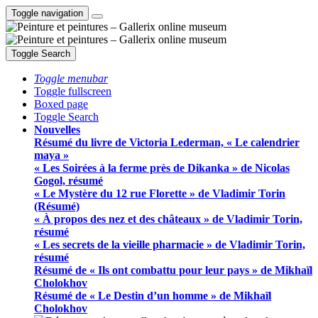
Toggle navigation
Toggle Search
Toggle menubar
Toggle fullscreen
Boxed page
Toggle Search
Nouvelles
Résumé du livre de Victoria Lederman, « Le calendrier
maya »
« Les Soirées à la ferme près de Dikanka » de Nicolas
Gogol, résumé
« Le Mystère du 12 rue Florette » de Vladimir Torin
(Résumé)
« À propos des nez et des châteaux » de Vladimir Torin,
résumé
« Les secrets de la vieille pharmacie » de Vladimir Torin,
résumé
Résumé de « Ils ont combattu pour leur pays » de Mikhaïl
Cholokhov
Résumé de « Le Destin d’un homme » de Mikhaïl
Cholokhov