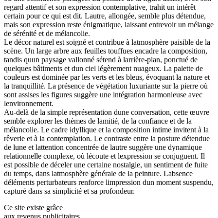
regard attentif et son expression contemplative, trahit un intérêt
certain pour ce qui est dit. Lautre, allongée, semble plus détendue,
mais son expression reste énigmatique, laissant entrevoir un mélange
de sérénité et de mélancolie.
Le décor naturel est soigné et contribue à latmosphère paisible de la
scène. Un large arbre aux feuilles touffues encadre la composition,
tandis quun paysage vallonné sétend à larrière-plan, ponctué de
quelques bâtiments et dun ciel légèrement nuageux. La palette de
couleurs est dominée par les verts et les bleus, évoquant la nature et
la tranquillité. La présence de végétation luxuriante sur la pierre où
sont assises les figures suggère une intégration harmonieuse avec
lenvironnement.
Au-delà de la simple représentation dune conversation, cette œuvre
semble explorer les thèmes de lamitié, de la confiance et de la
mélancolie. Le cadre idyllique et la composition intime invitent à la
rêverie et à la contemplation. Le contraste entre la posture détendue
de lune et lattention concentrée de lautre suggère une dynamique
relationnelle complexe, où lécoute et lexpression se conjuguent. Il
est possible de déceler une certaine nostalgie, un sentiment de fuite
du temps, dans latmosphère générale de la peinture. Labsence
déléments perturbateurs renforce limpression dun moment suspendu,
capturé dans sa simplicité et sa profondeur.
Ce site existe grâce
aux revenus publicitaires.