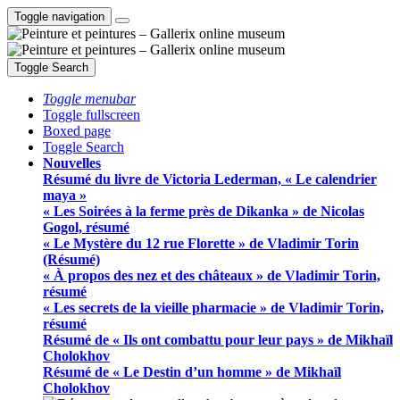
Toggle navigation
Toggle Search
Toggle menubar
Toggle fullscreen
Boxed page
Toggle Search
Nouvelles
Résumé du livre de Victoria Lederman, « Le calendrier
maya »
« Les Soirées à la ferme près de Dikanka » de Nicolas
Gogol, résumé
« Le Mystère du 12 rue Florette » de Vladimir Torin
(Résumé)
« À propos des nez et des châteaux » de Vladimir Torin,
résumé
« Les secrets de la vieille pharmacie » de Vladimir Torin,
résumé
Résumé de « Ils ont combattu pour leur pays » de Mikhaïl
Cholokhov
Résumé de « Le Destin d’un homme » de Mikhaïl
Cholokhov