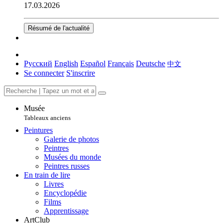
17.03.2026
Résumé de l'actualité
Русский
English
Español
Français
Deutsche
中文
Se connecter
S'inscrire
Musée
Tableaux anciens
Peintures
Galerie de photos
Peintres
Musées du monde
Peintres russes
En train de lire
Livres
Encyclopédie
Films
Apprentissage
ArtClub