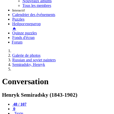
Nouveaux albums
Tous les membres
Interactif
Calendrier des événements
Puzzles
Нейрогенератор
🔥
Quinze puzzles
Fonds d'écran
Forum
Galerie de photos
Russian and soviet painters
Semiradsky, Henryk
Conversation
Henryk Semiradsky (1843-1902)
48 / 107
0
Texte