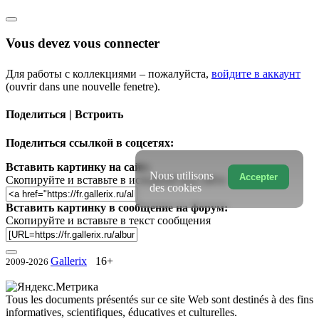
Vous devez vous connecter
Для работы с коллекциями – пожалуйста,
войдите в аккаунт
(ouvrir dans une nouvelle fenetre).
Поделиться | Встроить
Поделиться ссылкой в соцсетях:
Вставить картинку на сайт:
Nous utilisons
Accepter
Скопируйте и вставьте в исходный код сайта
des cookies
Вставить картинку в сообщение на форум:
Скопируйте и вставьте в текст сообщения
Gallerix
16+
2009-2026
Tous les documents présentés sur ce site Web sont destinés à des fins
informatives, scientifiques, éducatives et culturelles.