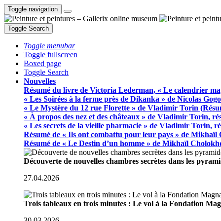
Toggle navigation
Toggle Search
Toggle menubar
Toggle fullscreen
Boxed page
Toggle Search
Nouvelles
Résumé du livre de Victoria Lederman, « Le calendrier ma
« Les Soirées à la ferme près de Dikanka » de Nicolas Gogo
« Le Mystère du 12 rue Florette » de Vladimir Torin (Rés
« À propos des nez et des châteaux » de Vladimir Torin, r
« Les secrets de la vieille pharmacie » de Vladimir Torin, 
Résumé de « Ils ont combattu pour leur pays » de Mikhaïl
Résumé de « Le Destin d’un homme » de Mikhaïl Cholokh
Découverte de nouvelles chambres secrètes dans les pyram
27.04.2026
Trois tableaux en trois minutes : Le vol à la Fondation M
30.03.2026