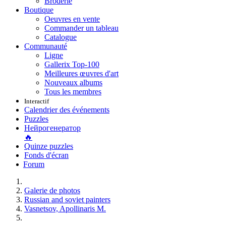
Broderie
Boutique
Oeuvres en vente
Commander un tableau
Catalogue
Communauté
Ligne
Gallerix Top-100
Meilleures œuvres d'art
Nouveaux albums
Tous les membres
Interactif
Calendrier des événements
Puzzles
Нейрогенератор
🔥
Quinze puzzles
Fonds d'écran
Forum
Galerie de photos
Russian and soviet painters
Vasnetsov, Apollinaris M.