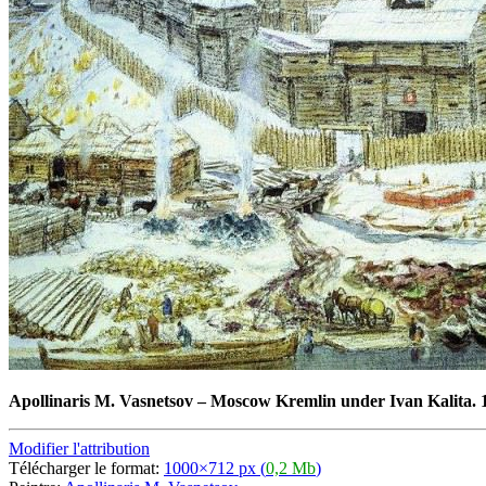
Apollinaris M. Vasnetsov
–
Moscow Kremlin under Ivan Kalita. 
Modifier l'attribution
Télécharger le format:
1000×712 px (
0,2 Mb
)