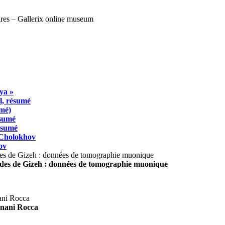
ya »
l, résumé
umé)
ésumé
résumé
 Cholokhov
ov
ides de Gizeh : données de tomographie muonique
agnani Rocca