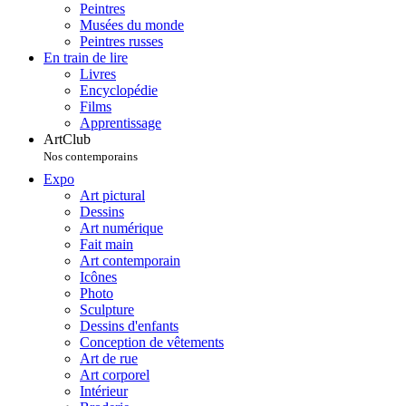
Peintres
Musées du monde
Peintres russes
En train de lire
Livres
Encyclopédie
Films
Apprentissage
ArtClub
Nos contemporains
Expo
Art pictural
Dessins
Art numérique
Fait main
Art contemporain
Icônes
Photo
Sculpture
Dessins d'enfants
Conception de vêtements
Art de rue
Art corporel
Intérieur