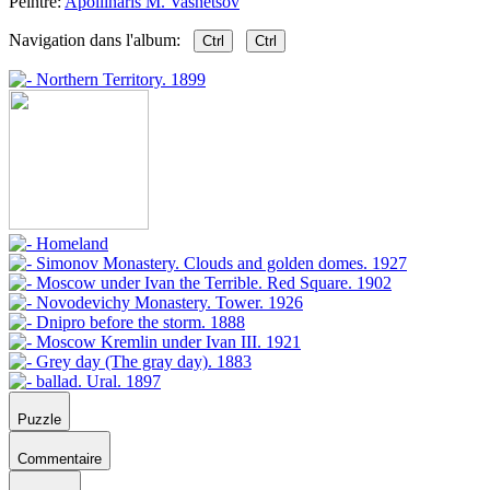
Peintre:
Apollinaris M. Vasnetsov
Navigation dans l'album:
Ctrl
Ctrl
Puzzle
Commentaire