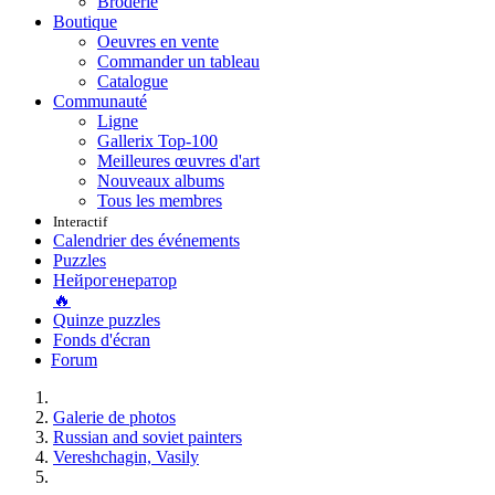
Broderie
Boutique
Oeuvres en vente
Commander un tableau
Catalogue
Communauté
Ligne
Gallerix Top-100
Meilleures œuvres d'art
Nouveaux albums
Tous les membres
Interactif
Calendrier des événements
Puzzles
Нейрогенератор
🔥
Quinze puzzles
Fonds d'écran
Forum
Galerie de photos
Russian and soviet painters
Vereshchagin, Vasily