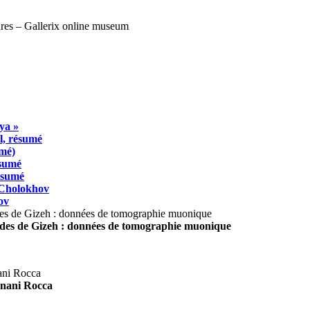
ya »
l, résumé
umé)
ésumé
résumé
 Cholokhov
ov
ides de Gizeh : données de tomographie muonique
agnani Rocca