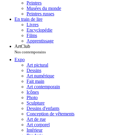
Peintres
Musées du monde
Peintres russes
En train de lire
Livres
Encyclopédie
Films
Apprentissage
ArtClub
Nos contemporains
Expo
Art pictural
Dessins
Art numérique
Fait main
Art contemporain
Icônes
Photo
Sculpture
Dessins d'enfants
Conception de vêtements
Art de rue
Art corporel
Intérieur