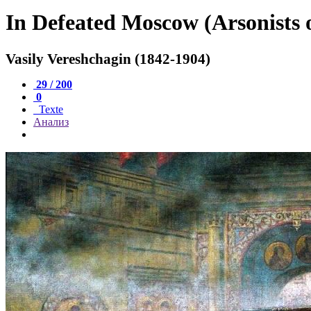
In Defeated Moscow (Arsonists o
Vasily Vereshchagin (1842-1904)
29 / 200
0
Texte
Анализ