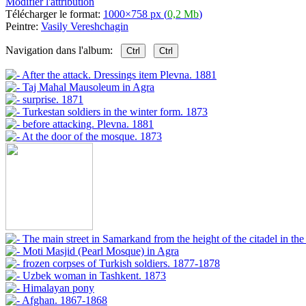
Modifier l'attribution
Télécharger le format:
1000×758 px (
0,2 Mb
)
Peintre:
Vasily Vereshchagin
Navigation dans l'album:
Ctrl
Ctrl