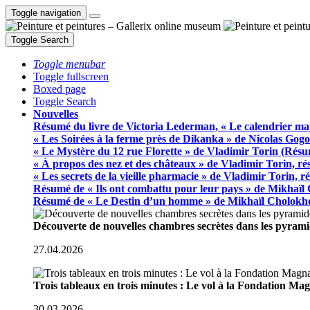
Toggle navigation
Toggle Search
Toggle menubar
Toggle fullscreen
Boxed page
Toggle Search
Nouvelles
Résumé du livre de Victoria Lederman, « Le calendrier ma
« Les Soirées à la ferme près de Dikanka » de Nicolas Gogo
« Le Mystère du 12 rue Florette » de Vladimir Torin (Rés
« À propos des nez et des châteaux » de Vladimir Torin, r
« Les secrets de la vieille pharmacie » de Vladimir Torin, 
Résumé de « Ils ont combattu pour leur pays » de Mikhaïl
Résumé de « Le Destin d’un homme » de Mikhaïl Cholokh
Découverte de nouvelles chambres secrètes dans les pyram
27.04.2026
Trois tableaux en trois minutes : Le vol à la Fondation M
30.03.2026