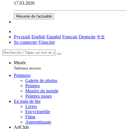
17.03.2026
Résumé de l'actualité
Русский
English
Español
Français
Deutsche
中文
Se connecter
S'inscrire
Musée
Tableaux anciens
Peintures
Galerie de photos
Peintres
Musées du monde
Peintres russes
En train de lire
Livres
Encyclopédie
Films
Apprentissage
ArtClub