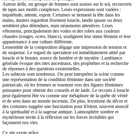
Autour delle, un groupe de femmes sont assises sur le sol, recouverts
de tapis aux motifs complexes. Leurs expressions sont variées :
inquiétude, attente, espoir. Certaines se tiennent la tête dans les
mains, dautres regardent fixement loracle, tandis quune ou deux
semblent plus détendues, mais néanmoins attentives. Leurs
vêtements, principalement des voiles et des robes aux couleurs
chaudes (rouges, ocres, blancs), soulignent leur statut féminin et leur
appartenance à une culture différente.
Lensemble de la composition dégage une impression de tension et
de suspense. Le regard du spectateur est immédiatement attiré par
loracle et le brasier, source de lumière et de mystère. Lambiance
générale évoque des rites ancestraux, des prophéties et la recherche
de réponses à des questions existentielles.
Les subtexts sont nombreux. On peut interpréter la scène comme
une représentation de la condition féminine dans une société
patriarcale, où les femmes se tournent vers des figures féminines
puissantes pour obtenir des conseils et de laide. Le recours à loracle
peut également être vu comme une métaphore de la quête de vérité
et de sens dans un monde incertain. De plus, lexotisme du décor et
des costumes suggère une fascination pour lOrient, souvent associé
à la spiritualité et à la sagesse antique. Latmosphère sombre et
mystérieuse invite à la réflexion sur les forces invisibles qui
façonnent nos vies.
Ce site existe grâce