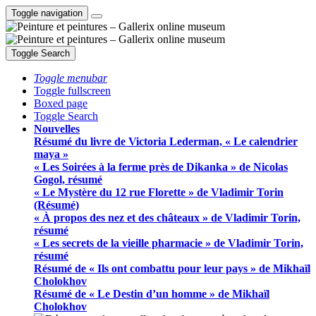
Toggle navigation
Toggle Search
Toggle menubar
Toggle fullscreen
Boxed page
Toggle Search
Nouvelles
Résumé du livre de Victoria Lederman, « Le calendrier
maya »
« Les Soirées à la ferme près de Dikanka » de Nicolas
Gogol, résumé
« Le Mystère du 12 rue Florette » de Vladimir Torin
(Résumé)
« À propos des nez et des châteaux » de Vladimir Torin,
résumé
« Les secrets de la vieille pharmacie » de Vladimir Torin,
résumé
Résumé de « Ils ont combattu pour leur pays » de Mikhaïl
Cholokhov
Résumé de « Le Destin d’un homme » de Mikhaïl
Cholokhov