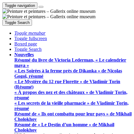
Toggle navigation
Toggle Search
Toggle menubar
Toggle fullscreen
Boxed page
Toggle Search
Nouvelles
Résumé du livre de Victoria Lederman, « Le calendrier
maya »
« Les Soirées à la ferme près de Dikanka » de Nicolas
Gogol, résumé
« Le Mystère du 12 rue Florette » de Vladimir Torin
(Résumé)
« À propos des nez et des châteaux » de Vladimir Torin,
résumé
« Les secrets de la vieille pharmacie » de Vladimir Torin,
résumé
Résumé de « Ils ont combattu pour leur pays » de Mikhaïl
Cholokhov
Résumé de « Le Destin d’un homme » de Mikhaïl
Cholokhov