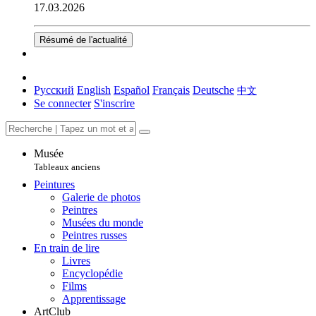
17.03.2026
Résumé de l'actualité
Русский
English
Español
Français
Deutsche
中文
Se connecter
S'inscrire
Musée
Tableaux anciens
Peintures
Galerie de photos
Peintres
Musées du monde
Peintres russes
En train de lire
Livres
Encyclopédie
Films
Apprentissage
ArtClub