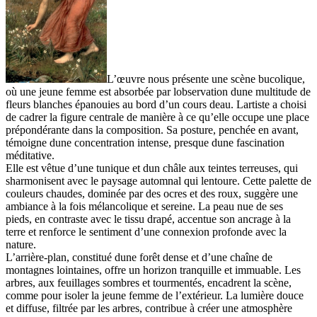
L’œuvre nous présente une scène bucolique,
où une jeune femme est absorbée par lobservation dune multitude de
fleurs blanches épanouies au bord d’un cours deau. Lartiste a choisi
de cadrer la figure centrale de manière à ce qu’elle occupe une place
prépondérante dans la composition. Sa posture, penchée en avant,
témoigne dune concentration intense, presque dune fascination
méditative.
Elle est vêtue d’une tunique et dun châle aux teintes terreuses, qui
sharmonisent avec le paysage automnal qui lentoure. Cette palette de
couleurs chaudes, dominée par des ocres et des roux, suggère une
ambiance à la fois mélancolique et sereine. La peau nue de ses
pieds, en contraste avec le tissu drapé, accentue son ancrage à la
terre et renforce le sentiment d’une connexion profonde avec la
nature.
L’arrière-plan, constitué dune forêt dense et d’une chaîne de
montagnes lointaines, offre un horizon tranquille et immuable. Les
arbres, aux feuillages sombres et tourmentés, encadrent la scène,
comme pour isoler la jeune femme de l’extérieur. La lumière douce
et diffuse, filtrée par les arbres, contribue à créer une atmosphère