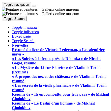
Toggle navigation
Toggle Search
Toggle menubar
Toggle fullscreen
Boxed page
Toggle Search
Nouvelles
Résumé du livre de Victoria Lederman, « Le calendrier
maya »
« Les Soirées à la ferme près de Dikanka » de Nicolas
Gogol, résumé
« Le Mystère du 12 rue Florette » de Vladimir Torin
(Résumé)
« À propos des nez et des châteaux » de Vladimir Torin,
résumé
« Les secrets de la vieille pharmacie » de Vladimir Torin,
résumé
Résumé de « Ils ont combattu pour leur pays » de Mikhaïl
Cholokhov
Résumé de « Le Destin d’un homme » de Mikhaïl
Cholokhov