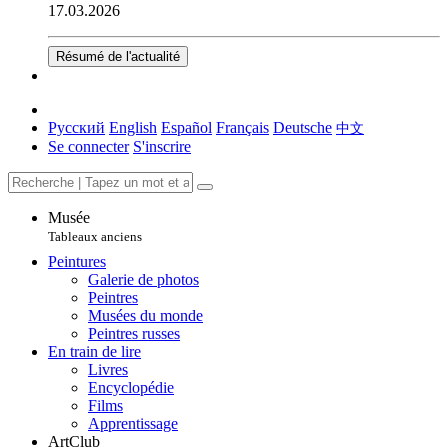
17.03.2026
Résumé de l'actualité
Русский
English
Español
Français
Deutsche
中文
Se connecter
S'inscrire
Musée
Tableaux anciens
Peintures
Galerie de photos
Peintres
Musées du monde
Peintres russes
En train de lire
Livres
Encyclopédie
Films
Apprentissage
ArtClub