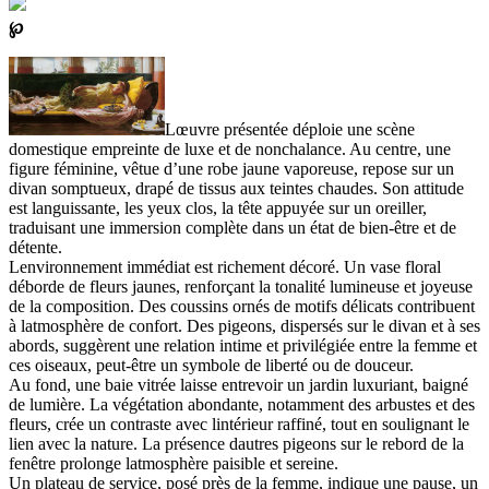
℘
Lœuvre présentée déploie une scène
domestique empreinte de luxe et de nonchalance. Au centre, une
figure féminine, vêtue d’une robe jaune vaporeuse, repose sur un
divan somptueux, drapé de tissus aux teintes chaudes. Son attitude
est languissante, les yeux clos, la tête appuyée sur un oreiller,
traduisant une immersion complète dans un état de bien-être et de
détente.
Lenvironnement immédiat est richement décoré. Un vase floral
déborde de fleurs jaunes, renforçant la tonalité lumineuse et joyeuse
de la composition. Des coussins ornés de motifs délicats contribuent
à latmosphère de confort. Des pigeons, dispersés sur le divan et à ses
abords, suggèrent une relation intime et privilégiée entre la femme et
ces oiseaux, peut-être un symbole de liberté ou de douceur.
Au fond, une baie vitrée laisse entrevoir un jardin luxuriant, baigné
de lumière. La végétation abondante, notamment des arbustes et des
fleurs, crée un contraste avec lintérieur raffiné, tout en soulignant le
lien avec la nature. La présence dautres pigeons sur le rebord de la
fenêtre prolonge latmosphère paisible et sereine.
Un plateau de service, posé près de la femme, indique une pause, un