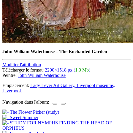
John William Waterhouse
–
The Enchanted Garden
Modifier l'attribution
Télécharger le format:
2200×1518 px (
1,0 Mb
)
Peintre:
John William Waterhouse
Emplacement:
Lady Lever Art Gallery, Liverpool museums,
Liverpool.
Navigation dans l'album: