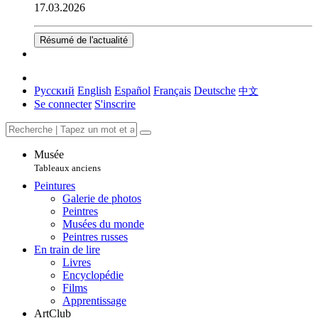
17.03.2026
Résumé de l'actualité
Русский
English
Español
Français
Deutsche
中文
Se connecter
S'inscrire
Musée
Tableaux anciens
Peintures
Galerie de photos
Peintres
Musées du monde
Peintres russes
En train de lire
Livres
Encyclopédie
Films
Apprentissage
ArtClub