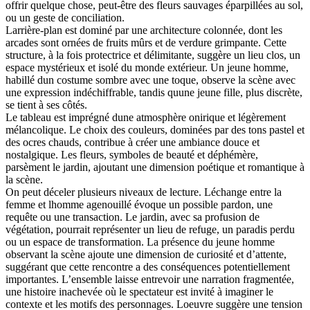
offrir quelque chose, peut-être des fleurs sauvages éparpillées au sol,
ou un geste de conciliation.
Larrière-plan est dominé par une architecture colonnée, dont les
arcades sont ornées de fruits mûrs et de verdure grimpante. Cette
structure, à la fois protectrice et délimitante, suggère un lieu clos, un
espace mystérieux et isolé du monde extérieur. Un jeune homme,
habillé dun costume sombre avec une toque, observe la scène avec
une expression indéchiffrable, tandis quune jeune fille, plus discrète,
se tient à ses côtés.
Le tableau est imprégné dune atmosphère onirique et légèrement
mélancolique. Le choix des couleurs, dominées par des tons pastel et
des ocres chauds, contribue à créer une ambiance douce et
nostalgique. Les fleurs, symboles de beauté et déphémère,
parsèment le jardin, ajoutant une dimension poétique et romantique à
la scène.
On peut déceler plusieurs niveaux de lecture. Léchange entre la
femme et lhomme agenouillé évoque un possible pardon, une
requête ou une transaction. Le jardin, avec sa profusion de
végétation, pourrait représenter un lieu de refuge, un paradis perdu
ou un espace de transformation. La présence du jeune homme
observant la scène ajoute une dimension de curiosité et d’attente,
suggérant que cette rencontre a des conséquences potentiellement
importantes. L’ensemble laisse entrevoir une narration fragmentée,
une histoire inachevée où le spectateur est invité à imaginer le
contexte et les motifs des personnages. Loeuvre suggère une tension