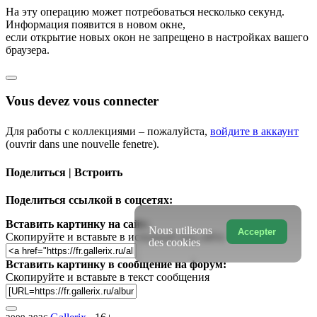
На эту операцию может потребоваться несколько секунд.
Информация появится в новом окне,
если открытие новых окон не запрещено в настройках вашего
браузера.
Vous devez vous connecter
Для работы с коллекциями – пожалуйста,
войдите в аккаунт
(ouvrir dans une nouvelle fenetre).
Поделиться | Встроить
Поделиться ссылкой в соцсетях:
Вставить картинку на сайт:
Nous utilisons
Accepter
Скопируйте и вставьте в исходный код сайта
des cookies
Вставить картинку в сообщение на форум:
Скопируйте и вставьте в текст сообщения