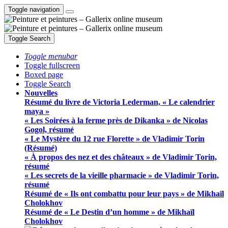
Toggle navigation
Toggle Search
Toggle menubar
Toggle fullscreen
Boxed page
Toggle Search
Nouvelles
Résumé du livre de Victoria Lederman, « Le calendrier
maya »
« Les Soirées à la ferme près de Dikanka » de Nicolas
Gogol, résumé
« Le Mystère du 12 rue Florette » de Vladimir Torin
(Résumé)
« À propos des nez et des châteaux » de Vladimir Torin,
résumé
« Les secrets de la vieille pharmacie » de Vladimir Torin,
résumé
Résumé de « Ils ont combattu pour leur pays » de Mikhaïl
Cholokhov
Résumé de « Le Destin d’un homme » de Mikhaïl
Cholokhov