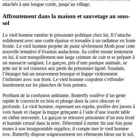
attachés à une longue corde, jusqu’au village.
Affrontement dans la maison et sauvetage au sous-
sol
Le vieil homme ramène le prisonnier politique chez lui. Il l’attache
solidement avec une corde épaisse et torsadée à un radiateur en fonte
froide. Le vieil homme projette de punir sévèrement Moth pour cette
nouvelle tentative d’évasion audacieuse. Sa colère monte lentement
en lui, il sort tranquillement une large ceinture de cuir et se prépare à
un massacre sanglant. Le garçon, pris d’une panique animale, se
jette sur le sol crasseux aux pieds du prisonnier ligoté. Soudain,
l’étranger fait un mouvement brusque et frappe violemment
l’infirmier avec son front. Le vieil homme corpulent s’effondre
lourdement sur les planches de bois peintes.
Profitant de la confusion ambiante, Butterfly soulève d’un geste
rapide le couvercle en bois et plonge dans la cave obscure et
profonde. Le vieil homme, reprenant ses esprits, profère des jurons à
voix haute et claque la trappe grinçante à l’aide d’une lourde table
en chêne renversée. Le garçon se retrouve prisonnier d’un trou froid
et humide creusé dans la terre. Déterminé à mettre fin une fois pour
toutes à son insupportable supplice, il compte tuer le vieil homme
ivre. Butterfly dispose soigneusement ses vêtements bleus sur le sol,