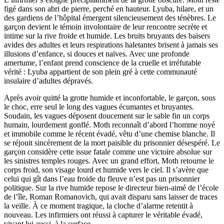
figé dans son abri de pierre, perché en hauteur. Lyuba, hilare, et un
des gardiens de l’hôpital émergent silencieusement des ténèbres. Le
garçon devient le témoin involontaire de leur rencontre secrète et
intime sur la rive froide et humide. Les bruits bruyants des baisers
avides des adultes et leurs respirations haletantes brisent à jamais ses
illusions d’enfance, si douces et naïves. Avec une profonde
amertume, l’enfant prend conscience de la cruelle et irréfutable
vérité : Lyuba appartient de son plein gré à cette communauté
insulaire d’adultes dépravés.
Après avoir quitté la grotte humide et inconfortable, le garçon, sous
le choc, erre seul le long des vagues écumantes et bruyantes.
Soudain, les vagues déposent doucement sur le sable fin un corps
humain, lourdement gonflé. Moth reconnaît d’abord l’homme noyé
et immobile comme le récent évadé, vêtu d’une chemise blanche. Il
se réjouit sincèrement de la mort paisible du prisonnier désespéré. Le
garçon considère cette issue fatale comme une victoire absolue sur
les sinistres temples rouges. Avec un grand effort, Moth retourne le
corps froid, son visage lourd et humide vers le ciel. Il s’avère que
celui qui gît dans l’eau froide du fleuve n’est pas un prisonnier
politique. Sur la rive humide repose le directeur bien-aimé de l’école
de l’île, Roman Romanovich, qui avait disparu sans laisser de traces
la veille. À ce moment tragique, la cloche d’alarme retentit à
nouveau. Les infirmiers ont réussi à capturer le véritable évadé,
vivant lui aussi, à la surface.