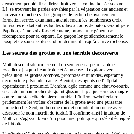
densément peuplé. Il se dirige droit vers la colline boisée voisine.
Là, se trouvent les parties envahies par la végétation des anciens et
nouveaux cimetières. Les groupes de recherche avancent en
formation serrée, examinant attentivement les nombreuses croix
funéraires et abattant les hautes orties à coups de bâton. Grand-père
Papillon, d’une voix forte et rauque, promet une généreuse
récompense pour sa capture. Le garçon longe silencieusement le
bosquet de saules et descend prudemment jusqu’à la rive rocheuse.
Les secrets des grottes et une terrible découverte
Moth descend silencieusement un sentier escarpé, instable et
rocailleux jusqu’à l’eau froide et écumeuse. Il explore avec
précaution les grottes sombres, profondes et humides, espérant y
découvrir le prisonnier caché. Bientôt, des agents de l’hôpital
apparaissent à proximité. L’enfant, agile comme une chauve-souris,
escalade un haut rocher de granit glissant. Il plaque son dos maigre
contre une stalactite de pierre humide. L’infirmier-chef éclaire
prudemment les voûtes obscures de la grotte avec une puissante
lampe torche. Seul, un homme roux et corpulent prononce avec
désespoir le nom interdit du fugitif. Il confirme ainsi l’intuition de
Moth : il s’agissait bien d’un prisonnier politique qui s’était échappé
de l’hôpital.
L’infirmier s’éloigne précipitamment de la grotte obscure. Moth reste