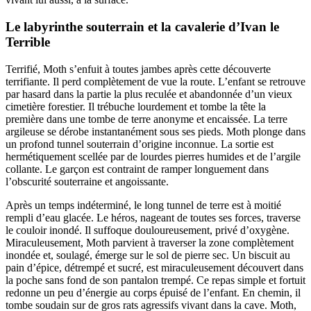
Le labyrinthe souterrain et la cavalerie d’Ivan le
Terrible
Terrifié, Moth s’enfuit à toutes jambes après cette découverte
terrifiante. Il perd complètement de vue la route. L’enfant se retrouve
par hasard dans la partie la plus reculée et abandonnée d’un vieux
cimetière forestier. Il trébuche lourdement et tombe la tête la
première dans une tombe de terre anonyme et encaissée. La terre
argileuse se dérobe instantanément sous ses pieds. Moth plonge dans
un profond tunnel souterrain d’origine inconnue. La sortie est
hermétiquement scellée par de lourdes pierres humides et de l’argile
collante. Le garçon est contraint de ramper longuement dans
l’obscurité souterraine et angoissante.
Après un temps indéterminé, le long tunnel de terre est à moitié
rempli d’eau glacée. Le héros, nageant de toutes ses forces, traverse
le couloir inondé. Il suffoque douloureusement, privé d’oxygène.
Miraculeusement, Moth parvient à traverser la zone complètement
inondée et, soulagé, émerge sur le sol de pierre sec. Un biscuit au
pain d’épice, détrempé et sucré, est miraculeusement découvert dans
la poche sans fond de son pantalon trempé. Ce repas simple et fortuit
redonne un peu d’énergie au corps épuisé de l’enfant. En chemin, il
tombe soudain sur de gros rats agressifs vivant dans la cave. Moth,