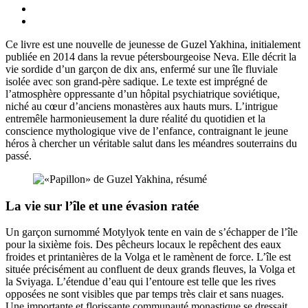
Ce livre est une nouvelle de jeunesse de Guzel Yakhina, initialement
publiée en 2014 dans la revue pétersbourgeoise Neva. Elle décrit la
vie sordide d’un garçon de dix ans, enfermé sur une île fluviale
isolée avec son grand-père sadique. Le texte est imprégné de
l’atmosphère oppressante d’un hôpital psychiatrique soviétique,
niché au cœur d’anciens monastères aux hauts murs. L’intrigue
entremêle harmonieusement la dure réalité du quotidien et la
conscience mythologique vive de l’enfance, contraignant le jeune
héros à chercher un véritable salut dans les méandres souterrains du
passé.
La vie sur l’île et une évasion ratée
Un garçon surnommé Motylyok tente en vain de s’échapper de l’île
pour la sixième fois. Des pêcheurs locaux le repêchent des eaux
froides et printanières de la Volga et le ramènent de force. L’île est
située précisément au confluent de deux grands fleuves, la Volga et
la Sviyaga. L’étendue d’eau qui l’entoure est telle que les rives
opposées ne sont visibles que par temps très clair et sans nuages.
Une importante et florissante communauté monastique se dressait