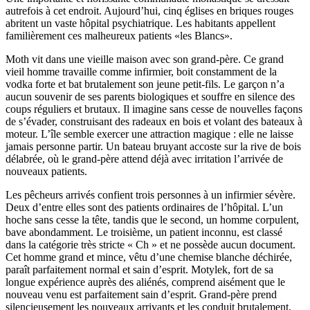
autrefois à cet endroit. Aujourd’hui, cinq églises en briques rouges
abritent un vaste hôpital psychiatrique. Les habitants appellent
familièrement ces malheureux patients «les Blancs».
Moth vit dans une vieille maison avec son grand-père. Ce grand
vieil homme travaille comme infirmier, boit constamment de la
vodka forte et bat brutalement son jeune petit-fils. Le garçon n’a
aucun souvenir de ses parents biologiques et souffre en silence des
coups réguliers et brutaux. Il imagine sans cesse de nouvelles façons
de s’évader, construisant des radeaux en bois et volant des bateaux à
moteur. L’île semble exercer une attraction magique : elle ne laisse
jamais personne partir. Un bateau bruyant accoste sur la rive de bois
délabrée, où le grand-père attend déjà avec irritation l’arrivée de
nouveaux patients.
Les pêcheurs arrivés confient trois personnes à un infirmier sévère.
Deux d’entre elles sont des patients ordinaires de l’hôpital. L’un
hoche sans cesse la tête, tandis que le second, un homme corpulent,
bave abondamment. Le troisième, un patient inconnu, est classé
dans la catégorie très stricte « Ch » et ne possède aucun document.
Cet homme grand et mince, vêtu d’une chemise blanche déchirée,
paraît parfaitement normal et sain d’esprit. Motylek, fort de sa
longue expérience auprès des aliénés, comprend aisément que le
nouveau venu est parfaitement sain d’esprit. Grand-père prend
silencieusement les nouveaux arrivants et les conduit brutalement,