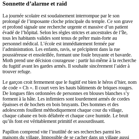
Sonnette d’alarme et raid
La journée scolaire est soudainement interrompue par le son
prolongé de l’imposante cloche principale du temple. Ce son grave
et profond signale une recherche urgente et massive d’un patient
évadé de l’hôpital. Selon les règles strictes et ancestrales de l’île,
tous les habitants valides sont tenus de prêter main-forte au
personnel médical. L’école est immédiatement fermée par
l’administration. Les enfants, ravis, se précipitent dans la rue
poussiéreuse et ensoleillée, formant une foule bruyante et bavarde.
Moth prend une décision courageuse : partir lui-même à la recherche
du fugitif avant les gardes armés. Il souhaite sincèrement l’aider à
trouver refuge.
Le garçon croit fermement que le fugitif est bien le héros d’hier, nom
de code « Ch ». Il court vers les hauts bâtiments de briques rouges.
De longues files ordonnées de personnes en blouses blanches s’y
forment à la hâte. Les infirmiers sont lourdement armés de cordes
épaisses et de hochets en bois bruyants. Des hommes et des
adolescents fouillent méthodiquement chaque cour du village,
chaque cabane en bois délabrée et chaque cave humide. Le bruit
qu’ils font est véritablement primitif et assourdissant.
Papillon comprend vite l’inutilité de ses recherches parmi les
maisons du village. Impossible de se cacher dans un village aussi