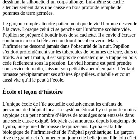
dessinant la silhouette d’un corps allongé. Lui-même se cache
silencieusement dans une caisse en bois profonde remplie de
pommes de terre germées.
Le garçon compte attendre patiemment que le vieil homme descende
à la cave. Lorsque celui-ci se penche sur l’uniforme scolaire vide,
Papillon se prépare à bondir hors de sa cachette. Il a envie d’écraser
son bourreau sur la tête avec un lourd bocal en verre. Mais
l’infirmier ne descend jamais dans l’obscurité de la nuit. Papillon
s’endort profondément sur les tubercules de pommes de terre, durs et
froids. Au petit matin, il est surpris de constater que la trappe en bois
cède facilement sous la pression. Le vieil homme est parti prendre
son service du matin, laissant son petit-fils apeuré en paix. L’enfant
ramasse précipitamment ses affaires éparpillées, s’habille et court
aussi vite qu’il le peut à l’école.
École et leçon d’histoire
L’unique école de l’île accueille exclusivement les enfants du
personnel de l’hôpital local. Le système éducatif y est pour le moins
atypique : un petit nombre d’élèves de tous âges sont entassés dans
une seule classe exiguë. Motylek est amoureux depuis longtemps de
Lyuba, une jeune fille rousse de quinze ans. Lyuba est la fille
biologique de l’infirmier-chef de l’hôpital psychiatrique. Le garçon
rêve de grandir et d’emmener un jour cette belle jeune fille loin d’ici