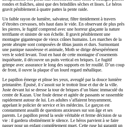
rondes et fraîches, ainsi que des brindilles sèches et lisses. Le héros
gravit péniblement à quatre pattes la pente raide.
Un faible rayon de lumière, salvateur, filtre timidement à travers
d’étroites crevasses, très haut dans le vide. En observant de plus près
les pierres, le fugitif comprend avec une horreur glaçante la nature
terrifiante et sinistre de son échelle. Il gravit péniblement une
montagne gigantesque de vieux crânes humains. Les marches de la
pente abrupte sont composées de tibias jaunis et durs. Surmontant
une panique nauséeuse et animale, Moth se dirige désespérément
vers le soleil levant. Tout en haut de cette montagne d’ossements
inquiétante, il découvre un puits vertical en briques. Le fugitif
grimpe avec assurance le long des supports en fer rouillé. D’un coup
de front, il ouvre la plaque d’un lourd regard métallique.
Le papillon émerge et plisse les yeux, aveuglé par la douce lumière
printanière. Épuisé, il s’assoit sur le trottoir lisse et dur de la ville.
Juste devant lui se dresse la tour de briques d’un blanc immaculé du
centre de Kazan. Une foule dense et agitée de passants se rassemble
rapidement autour de lui. Les adultes s’affairent bruyamment,
appelant le policier de service et les médecins. Le garçon est
constamment assailli de questions anxieuses sur son âge et ses
parents. Le papillon prend la seule véritable et ferme décision de sa
vie : il gardera obstinément le silence. Le héros parvient à se faire
passer pour un enfant complètement muet. Cette ruse lui garantit un