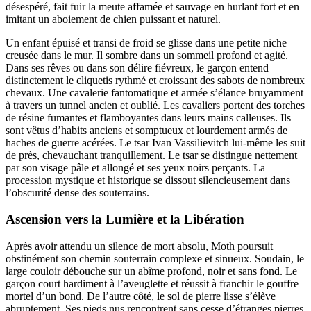
désespéré, fait fuir la meute affamée et sauvage en hurlant fort et en
imitant un aboiement de chien puissant et naturel.
Un enfant épuisé et transi de froid se glisse dans une petite niche
creusée dans le mur. Il sombre dans un sommeil profond et agité.
Dans ses rêves ou dans son délire fiévreux, le garçon entend
distinctement le cliquetis rythmé et croissant des sabots de nombreux
chevaux. Une cavalerie fantomatique et armée s’élance bruyamment
à travers un tunnel ancien et oublié. Les cavaliers portent des torches
de résine fumantes et flamboyantes dans leurs mains calleuses. Ils
sont vêtus d’habits anciens et somptueux et lourdement armés de
haches de guerre acérées. Le tsar Ivan Vassilievitch lui-même les suit
de près, chevauchant tranquillement. Le tsar se distingue nettement
par son visage pâle et allongé et ses yeux noirs perçants. La
procession mystique et historique se dissout silencieusement dans
l’obscurité dense des souterrains.
Ascension vers la Lumière et la Libération
Après avoir attendu un silence de mort absolu, Moth poursuit
obstinément son chemin souterrain complexe et sinueux. Soudain, le
large couloir débouche sur un abîme profond, noir et sans fond. Le
garçon court hardiment à l’aveuglette et réussit à franchir le gouffre
mortel d’un bond. De l’autre côté, le sol de pierre lisse s’élève
abruptement. Ses pieds nus rencontrent sans cesse d’étranges pierres