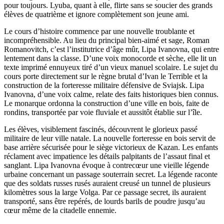
pour toujours. Lyuba, quant à elle, flirte sans se soucier des grands
élèves de quatrième et ignore complètement son jeune ami.
Le cours d’histoire commence par une nouvelle troublante et
incompréhensible. Au lieu du principal bien-aimé et sage, Roman
Romanovitch, c’est l’institutrice d’âge mûr, Lipa Ivanovna, qui entre
lentement dans la classe. D’une voix monocorde et sèche, elle lit un
texte imprimé ennuyeux tiré d’un vieux manuel scolaire. Le sujet du
cours porte directement sur le règne brutal d’Ivan le Terrible et la
construction de la forteresse militaire défensive de Sviajsk. Lipa
Ivanovna, d’une voix calme, relate des faits historiques bien connus.
Le monarque ordonna la construction d’une ville en bois, faite de
rondins, transportée par voie fluviale et aussitôt établie sur l’île.
Les élèves, visiblement fascinés, découvrent le glorieux passé
militaire de leur ville natale. La nouvelle forteresse en bois servit de
base arrière sécurisée pour le siège victorieux de Kazan. Les enfants
réclament avec impatience les détails palpitants de l’assaut final et
sanglant. Lipa Ivanovna évoque à contrecœur une vieille légende
urbaine concernant un passage souterrain secret. La légende raconte
que des soldats russes rusés auraient creusé un tunnel de plusieurs
kilomètres sous la large Volga. Par ce passage secret, ils auraient
transporté, sans être repérés, de lourds barils de poudre jusqu’au
cœur même de la citadelle ennemie.