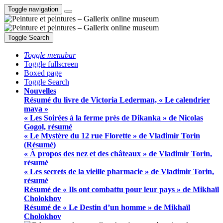
Toggle navigation
Toggle Search
Toggle menubar
Toggle fullscreen
Boxed page
Toggle Search
Nouvelles
Résumé du livre de Victoria Lederman, « Le calendrier
maya »
« Les Soirées à la ferme près de Dikanka » de Nicolas
Gogol, résumé
« Le Mystère du 12 rue Florette » de Vladimir Torin
(Résumé)
« À propos des nez et des châteaux » de Vladimir Torin,
résumé
« Les secrets de la vieille pharmacie » de Vladimir Torin,
résumé
Résumé de « Ils ont combattu pour leur pays » de Mikhaïl
Cholokhov
Résumé de « Le Destin d’un homme » de Mikhaïl
Cholokhov