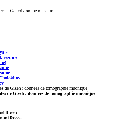
ya »
l, résumé
umé)
ésumé
résumé
 Cholokhov
ov
ides de Gizeh : données de tomographie muonique
agnani Rocca