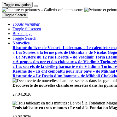
Toggle navigation
Toggle Search
Toggle menubar
Toggle fullscreen
Boxed page
Toggle Search
Nouvelles
Résumé du livre de Victoria Lederman, « Le calendrier ma
« Les Soirées à la ferme près de Dikanka » de Nicolas Gogo
« Le Mystère du 12 rue Florette » de Vladimir Torin (Rés
« À propos des nez et des châteaux » de Vladimir Torin, r
« Les secrets de la vieille pharmacie » de Vladimir Torin, 
Résumé de « Ils ont combattu pour leur pays » de Mikhaïl
Résumé de « Le Destin d’un homme » de Mikhaïl Cholokh
Découverte de nouvelles chambres secrètes dans les pyram
27.04.2026
Trois tableaux en trois minutes : Le vol à la Fondation M
30.03.2026