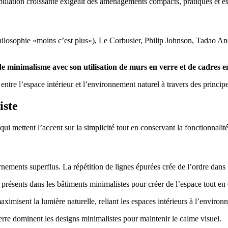
population croissante exigeait des aménagements compacts, pratiques et es
ilosophie «moins c’est plus»), Le Corbusier, Philip Johnson, Tadao An
e minimalisme avec son utilisation de murs en verre et de cadres e
entre l’espace intérieur et l’environnement naturel à travers des princip
iste
 qui mettent l’accent sur la simplicité tout en conservant la fonctionnalité
nements superflus. La répétition de lignes épurées crée de l’ordre dans 
présents dans les bâtiments minimalistes pour créer de l’espace tout en of
ximisent la lumière naturelle, reliant les espaces intérieurs à l’environn
 terre dominent les designs minimalistes pour maintenir le calme visuel.