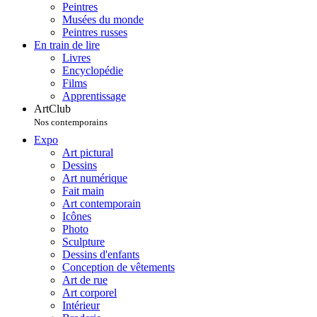
Peintres
Musées du monde
Peintres russes
En train de lire
Livres
Encyclopédie
Films
Apprentissage
ArtClub
Nos contemporains
Expo
Art pictural
Dessins
Art numérique
Fait main
Art contemporain
Icônes
Photo
Sculpture
Dessins d'enfants
Conception de vêtements
Art de rue
Art corporel
Intérieur