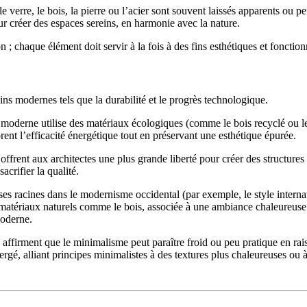
e verre, le bois, la pierre ou l’acier sont souvent laissés apparents ou p
r créer des espaces sereins, en harmonie avec la nature.
n ; chaque élément doit servir à la fois à des fins esthétiques et fonction
ns modernes tels que la durabilité et le progrès technologique.
 moderne utilise des matériaux écologiques (comme le bois recyclé ou l
ent l’efficacité énergétique tout en préservant une esthétique épurée.
ffrent aux architectes une plus grande liberté pour créer des structure
acrifier la qualité.
s racines dans le modernisme occidental (par exemple, le style internati
 matériaux naturels comme le bois, associée à une ambiance chaleureus
moderne.
es affirment que le minimalisme peut paraître froid ou peu pratique en ra
é, alliant principes minimalistes à des textures plus chaleureuses ou à