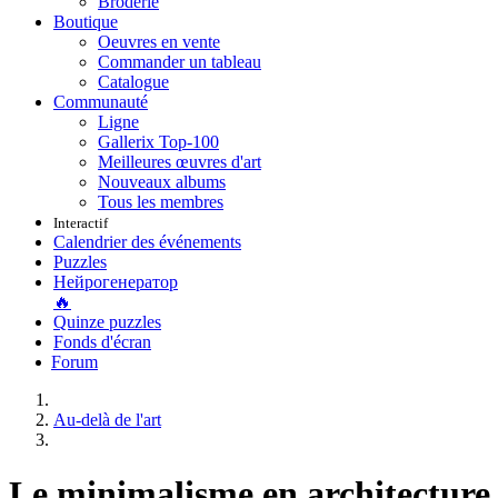
Broderie
Boutique
Oeuvres en vente
Commander un tableau
Catalogue
Communauté
Ligne
Gallerix Top-100
Meilleures œuvres d'art
Nouveaux albums
Tous les membres
Interactif
Calendrier des événements
Puzzles
Нейрогенератор
🔥
Quinze puzzles
Fonds d'écran
Forum
Au-delà de l'art
Le minimalisme en architecture