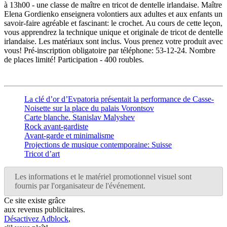
à 13h00 - une classe de maître en tricot de dentelle irlandaise. Maître
Elena Gordienko enseignera volontiers aux adultes et aux enfants un
savoir-faire agréable et fascinant: le crochet. Au cours de cette leçon,
vous apprendrez la technique unique et originale de tricot de dentelle
irlandaise. Les matériaux sont inclus. Vous prenez votre produit avec
vous! Pré-inscription obligatoire par téléphone: 53-12-24. Nombre
de places limité! Participation - 400 roubles.
La clé d’or d’Evpatoria présentait la performance de Casse-
Noisette sur la place du palais Vorontsov
Carte blanche. Stanislav Malyshev
Rock avant-gardiste
Avant-garde et minimalisme
Projections de musique contemporaine: Suisse
Tricot d’art
Les informations et le matériel promotionnel visuel sont
fournis par l'organisateur de l'événement.
Ce site existe grâce
aux revenus publicitaires.
Désactivez Adblock
,