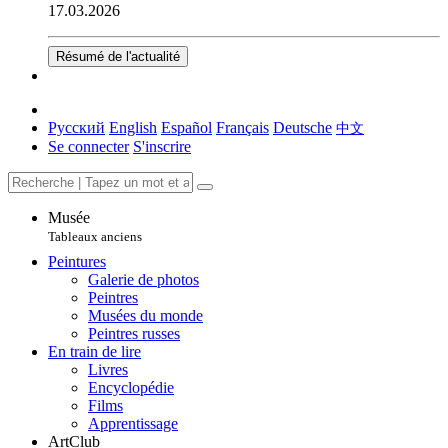
17.03.2026
Résumé de l'actualité
Русский
English
Español
Français
Deutsche
中文
Se connecter
S'inscrire
Musée
Tableaux anciens
Peintures
Galerie de photos
Peintres
Musées du monde
Peintres russes
En train de lire
Livres
Encyclopédie
Films
Apprentissage
ArtClub