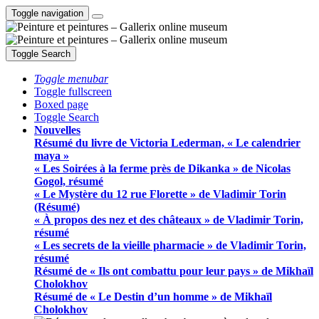
Toggle navigation
Toggle Search
Toggle menubar
Toggle fullscreen
Boxed page
Toggle Search
Nouvelles
Résumé du livre de Victoria Lederman, « Le calendrier
maya »
« Les Soirées à la ferme près de Dikanka » de Nicolas
Gogol, résumé
« Le Mystère du 12 rue Florette » de Vladimir Torin
(Résumé)
« À propos des nez et des châteaux » de Vladimir Torin,
résumé
« Les secrets de la vieille pharmacie » de Vladimir Torin,
résumé
Résumé de « Ils ont combattu pour leur pays » de Mikhaïl
Cholokhov
Résumé de « Le Destin d’un homme » de Mikhaïl
Cholokhov