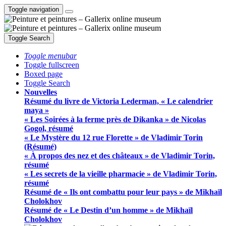
Toggle navigation
Toggle Search
Toggle menubar
Toggle fullscreen
Boxed page
Toggle Search
Nouvelles
Résumé du livre de Victoria Lederman, « Le calendrier
maya »
« Les Soirées à la ferme près de Dikanka » de Nicolas
Gogol, résumé
« Le Mystère du 12 rue Florette » de Vladimir Torin
(Résumé)
« À propos des nez et des châteaux » de Vladimir Torin,
résumé
« Les secrets de la vieille pharmacie » de Vladimir Torin,
résumé
Résumé de « Ils ont combattu pour leur pays » de Mikhaïl
Cholokhov
Résumé de « Le Destin d’un homme » de Mikhaïl
Cholokhov