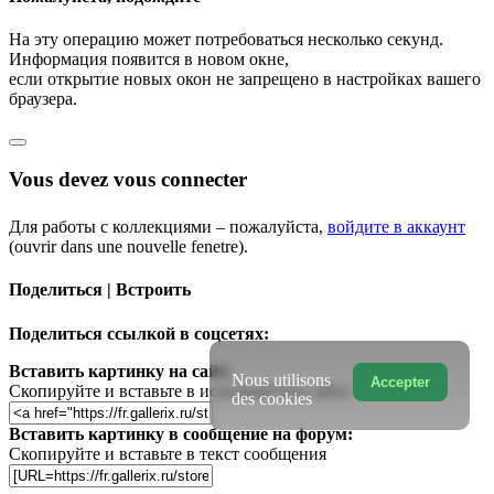
На эту операцию может потребоваться несколько секунд.
Информация появится в новом окне,
если открытие новых окон не запрещено в настройках вашего
браузера.
Vous devez vous connecter
Для работы с коллекциями – пожалуйста,
войдите в аккаунт
(ouvrir dans une nouvelle fenetre).
Поделиться | Встроить
Поделиться ссылкой в соцсетях:
Вставить картинку на сайт:
Nous utilisons
Accepter
Скопируйте и вставьте в исходный код сайта
des cookies
Вставить картинку в сообщение на форум:
Скопируйте и вставьте в текст сообщения