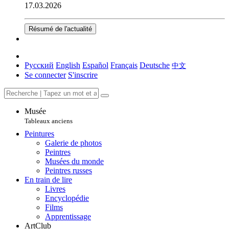
17.03.2026
Résumé de l'actualité
Русский
English
Español
Français
Deutsche
中文
Se connecter
S'inscrire
Musée
Tableaux anciens
Peintures
Galerie de photos
Peintres
Musées du monde
Peintres russes
En train de lire
Livres
Encyclopédie
Films
Apprentissage
ArtClub