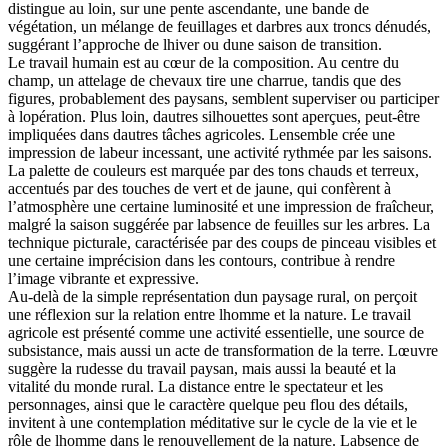
distingue au loin, sur une pente ascendante, une bande de
végétation, un mélange de feuillages et darbres aux troncs dénudés,
suggérant l’approche de lhiver ou dune saison de transition.
Le travail humain est au cœur de la composition. Au centre du
champ, un attelage de chevaux tire une charrue, tandis que des
figures, probablement des paysans, semblent superviser ou participer
à lopération. Plus loin, dautres silhouettes sont aperçues, peut-être
impliquées dans dautres tâches agricoles. Lensemble crée une
impression de labeur incessant, une activité rythmée par les saisons.
La palette de couleurs est marquée par des tons chauds et terreux,
accentués par des touches de vert et de jaune, qui confèrent à
l’atmosphère une certaine luminosité et une impression de fraîcheur,
malgré la saison suggérée par labsence de feuilles sur les arbres. La
technique picturale, caractérisée par des coups de pinceau visibles et
une certaine imprécision dans les contours, contribue à rendre
l’image vibrante et expressive.
Au-delà de la simple représentation dun paysage rural, on perçoit
une réflexion sur la relation entre lhomme et la nature. Le travail
agricole est présenté comme une activité essentielle, une source de
subsistance, mais aussi un acte de transformation de la terre. Lœuvre
suggère la rudesse du travail paysan, mais aussi la beauté et la
vitalité du monde rural. La distance entre le spectateur et les
personnages, ainsi que le caractère quelque peu flou des détails,
invitent à une contemplation méditative sur le cycle de la vie et le
rôle de lhomme dans le renouvellement de la nature. Labsence de