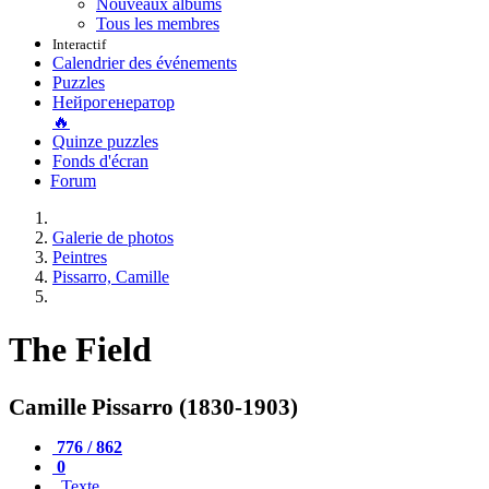
Nouveaux albums
Tous les membres
Interactif
Calendrier des événements
Puzzles
Нейрогенератор
🔥
Quinze puzzles
Fonds d'écran
Forum
Galerie de photos
Peintres
Pissarro, Camille
The Field
Camille Pissarro (1830-1903)
776 / 862
0
Texte