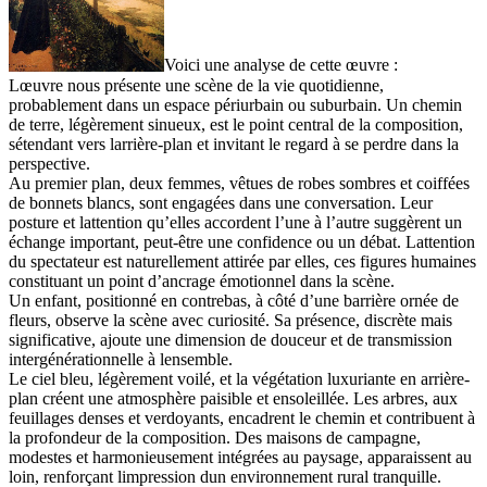
Voici une analyse de cette œuvre :
Lœuvre nous présente une scène de la vie quotidienne,
probablement dans un espace périurbain ou suburbain. Un chemin
de terre, légèrement sinueux, est le point central de la composition,
sétendant vers larrière-plan et invitant le regard à se perdre dans la
perspective.
Au premier plan, deux femmes, vêtues de robes sombres et coiffées
de bonnets blancs, sont engagées dans une conversation. Leur
posture et lattention qu’elles accordent l’une à l’autre suggèrent un
échange important, peut-être une confidence ou un débat. Lattention
du spectateur est naturellement attirée par elles, ces figures humaines
constituant un point d’ancrage émotionnel dans la scène.
Un enfant, positionné en contrebas, à côté d’une barrière ornée de
fleurs, observe la scène avec curiosité. Sa présence, discrète mais
significative, ajoute une dimension de douceur et de transmission
intergénérationnelle à lensemble.
Le ciel bleu, légèrement voilé, et la végétation luxuriante en arrière-
plan créent une atmosphère paisible et ensoleillée. Les arbres, aux
feuillages denses et verdoyants, encadrent le chemin et contribuent à
la profondeur de la composition. Des maisons de campagne,
modestes et harmonieusement intégrées au paysage, apparaissent au
loin, renforçant limpression dun environnement rural tranquille.