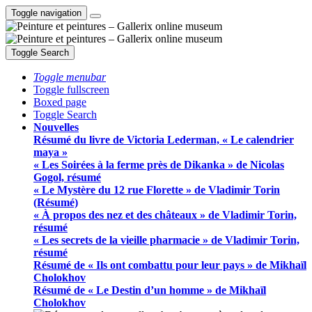
Toggle navigation
Toggle Search
Toggle menubar
Toggle fullscreen
Boxed page
Toggle Search
Nouvelles
Résumé du livre de Victoria Lederman, « Le calendrier
maya »
« Les Soirées à la ferme près de Dikanka » de Nicolas
Gogol, résumé
« Le Mystère du 12 rue Florette » de Vladimir Torin
(Résumé)
« À propos des nez et des châteaux » de Vladimir Torin,
résumé
« Les secrets de la vieille pharmacie » de Vladimir Torin,
résumé
Résumé de « Ils ont combattu pour leur pays » de Mikhaïl
Cholokhov
Résumé de « Le Destin d’un homme » de Mikhaïl
Cholokhov