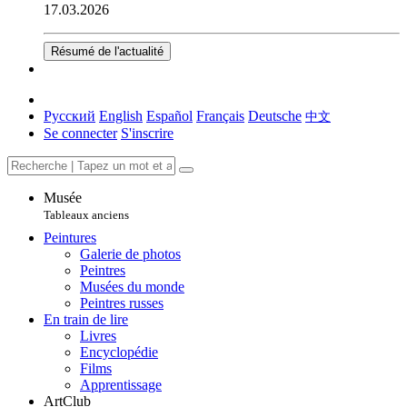
17.03.2026
Résumé de l'actualité
Русский
English
Español
Français
Deutsche
中文
Se connecter
S'inscrire
Musée
Tableaux anciens
Peintures
Galerie de photos
Peintres
Musées du monde
Peintres russes
En train de lire
Livres
Encyclopédie
Films
Apprentissage
ArtClub