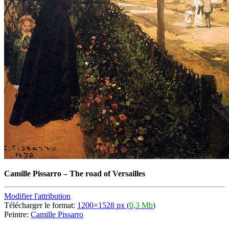
Camille Pissarro
–
The road of Versailles
Modifier l'attribution
Télécharger le format:
1200×1528 px (
0,3 Mb
)
Peintre:
Camille Pissarro