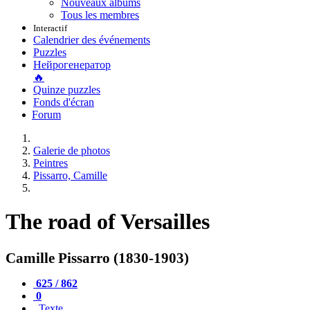
Nouveaux albums
Tous les membres
Interactif
Calendrier des événements
Puzzles
Нейрогенератор
🔥
Quinze puzzles
Fonds d'écran
Forum
Galerie de photos
Peintres
Pissarro, Camille
The road of Versailles
Camille Pissarro (1830-1903)
625 / 862
0
Texte