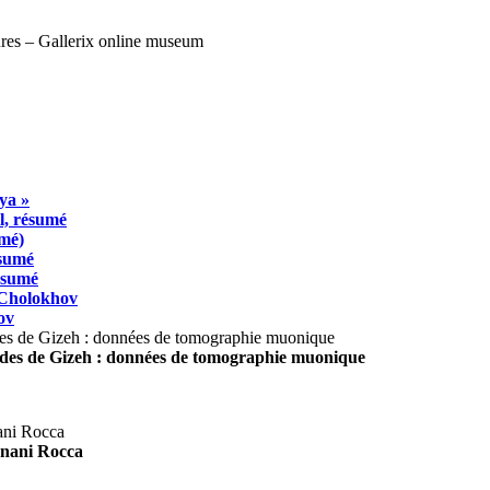
ya »
l, résumé
umé)
ésumé
résumé
 Cholokhov
ov
ides de Gizeh : données de tomographie muonique
agnani Rocca