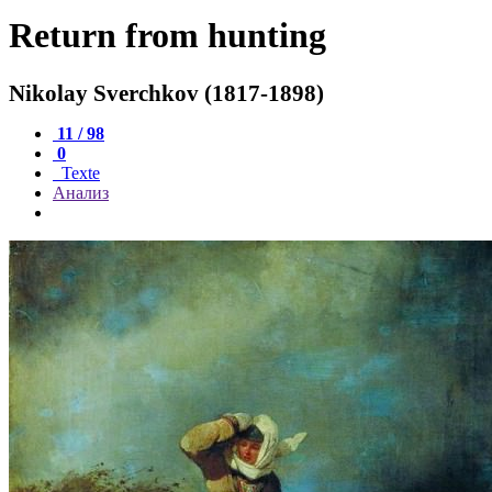
Return from hunting
Nikolay Sverchkov (1817-1898)
11 / 98
0
Texte
Анализ