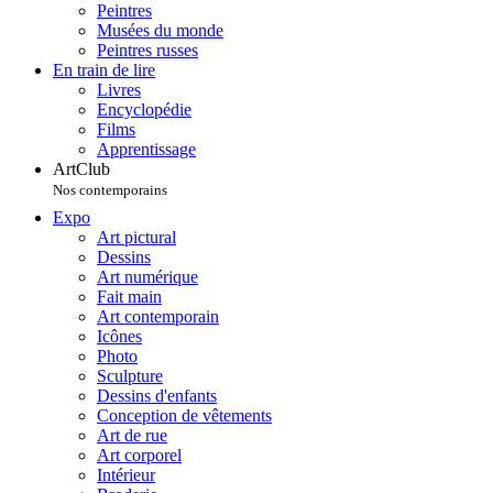
Peintres
Musées du monde
Peintres russes
En train de lire
Livres
Encyclopédie
Films
Apprentissage
ArtClub
Nos contemporains
Expo
Art pictural
Dessins
Art numérique
Fait main
Art contemporain
Icônes
Photo
Sculpture
Dessins d'enfants
Conception de vêtements
Art de rue
Art corporel
Intérieur