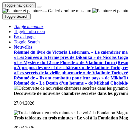
Toggle navigation
Toggle Search
Toggle menubar
Toggle fullscreen
Boxed page
Toggle Search
Nouvelles
Résumé du livre de Victoria Lederman, « Le calendrier ma
« Les Soirées à la ferme près de Dikanka » de Nicolas Gogo
« Le Mystère du 12 rue Florette » de Vladimir Torin (Rés
« À propos des nez et des châteaux » de Vladimir Torin, r
« Les secrets de la vieille pharmacie » de Vladimir Torin, 
Résumé de « Ils ont combattu pour leur pays » de Mikhaïl
Résumé de « Le Destin d’un homme » de Mikhaïl Cholokh
Découverte de nouvelles chambres secrètes dans les pyram
27.04.2026
Trois tableaux en trois minutes : Le vol à la Fondation M
30.03.2026