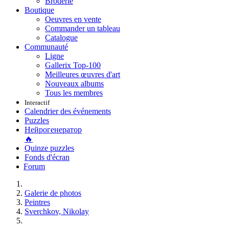
Broderie
Boutique
Oeuvres en vente
Commander un tableau
Catalogue
Communauté
Ligne
Gallerix Top-100
Meilleures œuvres d'art
Nouveaux albums
Tous les membres
Interactif
Calendrier des événements
Puzzles
Нейрогенератор
🔥
Quinze puzzles
Fonds d'écran
Forum
Galerie de photos
Peintres
Sverchkov, Nikolay