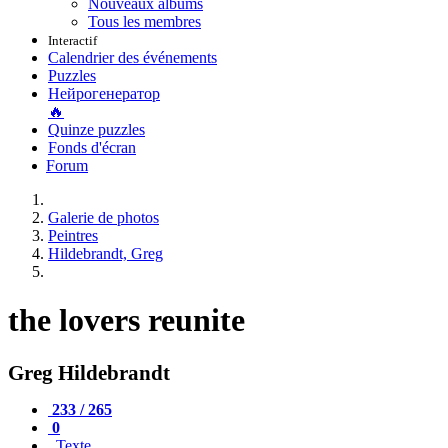
Nouveaux albums
Tous les membres
Interactif
Calendrier des événements
Puzzles
Нейрогенератор
🔥
Quinze puzzles
Fonds d'écran
Forum
Galerie de photos
Peintres
Hildebrandt, Greg
the lovers reunite
Greg Hildebrandt
233 / 265
0
Texte