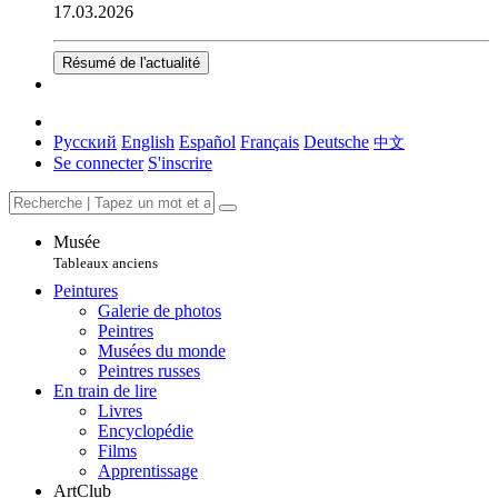
17.03.2026
Résumé de l'actualité
Русский
English
Español
Français
Deutsche
中文
Se connecter
S'inscrire
Musée
Tableaux anciens
Peintures
Galerie de photos
Peintres
Musées du monde
Peintres russes
En train de lire
Livres
Encyclopédie
Films
Apprentissage
ArtClub