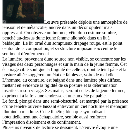
Lœuvre présentée déploie une atmosphère de
tension et de mélancolie, ancrée dans un décor opulent mais
oppressant. On observe un homme, vêtu dun costume sombre,
penché au-dessus dune jeune femme allongée dans un lit à
baldaquin. Le lit, orné dun somptueux drapage rouge, est le point
central de la composition, et sa structure imposante accentue le
sentiment d’enfermement.
La lumière, provenant dune source non visible, se concentre sur les
visages des deux personnages et sur la main de la jeune femme. Cet
éclairage ciblé souligne la fragilité de celle-ci, dont le teint pâle et la
posture alitée suggèrent un état de faiblesse, voire de maladie.
L’homme, au contraire, est baigné dans une lumière plus diffuse,
mettant en évidence la rigidité de sa posture et la détermination
inscrite sur son visage. Ses mains, serrant celles de la jeune femme,
expriment à la fois une tendresse et une anxiété palpable.
Le fond, plongé dans une semi-obscurité, est marqué par la présence
d’une fenêtre ouverte laissant entrevoir un ciel nocturne et menaçant,
illuminé par la lune. Cette fenêtre, bien que symbolisant
potentiellement une échappatoire, semble aussi renforcer
l’impression disolement et de confinement.
Plusieurs niveaux de lecture se dessinent. L’œuvre évoque une