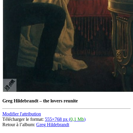
Greg Hildebrandt
–
the lovers reunite
Modifier l'attribution
Télécharger le format:
555×768 px (
0,1 Mb
)
Retour à l’album:
Greg Hildebrandt