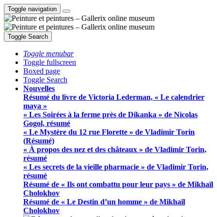
Toggle navigation
Toggle Search
Toggle menubar
Toggle fullscreen
Boxed page
Toggle Search
Nouvelles
Résumé du livre de Victoria Lederman, « Le calendrier
maya »
« Les Soirées à la ferme près de Dikanka » de Nicolas
Gogol, résumé
« Le Mystère du 12 rue Florette » de Vladimir Torin
(Résumé)
« À propos des nez et des châteaux » de Vladimir Torin,
résumé
« Les secrets de la vieille pharmacie » de Vladimir Torin,
résumé
Résumé de « Ils ont combattu pour leur pays » de Mikhaïl
Cholokhov
Résumé de « Le Destin d’un homme » de Mikhaïl
Cholokhov